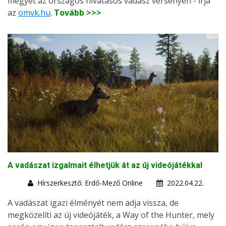
megyét az országos hivatásos vadász versenyen - írja
az
omvk.hu
.
Tovább >>>
A vadászat izgalmait élhetjük át az új videójátékkal
Hírszerkesztő: Erdő-Mező Online
2022.04.22.
A vadászat igazi élményét nem adja vissza, de
megközelíti az új videójáték, a Way of the Hunter, mely