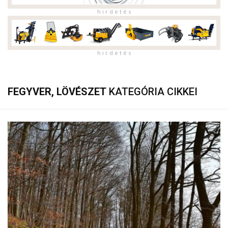
h i r d e t é s
h i r d e t é s
FEGYVER, LÖVÉSZET
KATEGÓRIA CIKKEI