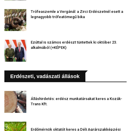
Trófeaszemle a Vergánál: a Zirci Erdészetnél esett a
legnagyobb trófeatömegű bika
Ezúttal is számos erdészt tüntettek ki október 23.
alkalmából (+KÉPEK)
Erdészeti, vadászati állások
Álláshirdetés: erdész munkatársakat keres a Kozák-
Trans Kft.
Erdőmérnök oktatót keres a Déli Agrárszakképzési