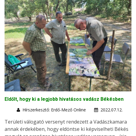
Eldőlt, hogy ki a legjobb hivatásos vadász Békésben
Hírszerkesztő: Erdő-Mező Online
2022.07.12.
Területi válogató versenyt rendezett a Vadászkamara
annak érdekében, hogy eldöntse ki képviselheti Békés