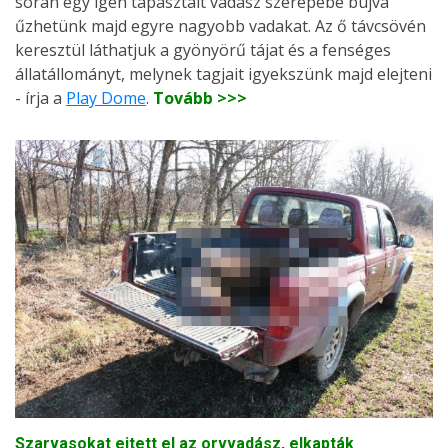
során egy igen tapasztalt vadász szerepébe bújva
űzhetünk majd egyre nagyobb vadakat. Az ő távcsövén
keresztül láthatjuk a gyönyörű tájat és a fenséges
állatállományt, melynek tagjait igyekszünk majd elejteni
- írja a
Play Dome
.
Tovább >>>
Szarvasokat ejtett el az orvvadász, elkapták