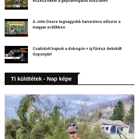
eszközökkel a géptámogatás küszöbén
A John Deere legnagyobb harvestere először a
magyar erdőkben
Csalódott bajnok a dobogón + új fűrész debütált
Soponyán!
Ti küldtétek - Nap képe