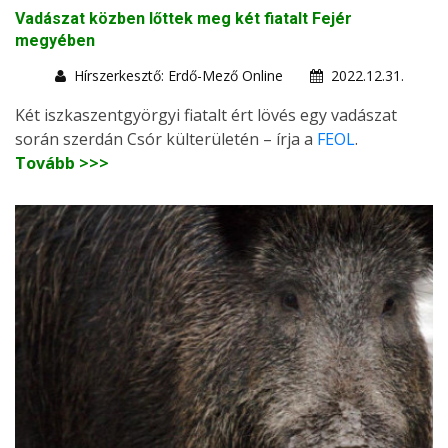
Vadászat közben lőttek meg két fiatalt Fejér
megyében
Hírszerkesztő: Erdő-Mező Online
2022.12.31.
Két iszkaszentgyörgyi fiatalt ért lövés egy vadászat
során szerdán Csór külterületén – írja a
FEOL
.
Tovább >>>