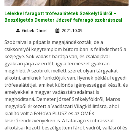
Lélekkel faragott trófeaalátétek Székelyföldről –
Beszélgetés Demeter József fafaragó szobrásszal
Gribek Dániel
2021.10.09.
Szobraival a pápát is megajándékozták, de a
csíksomlyói kegytemplom bútoraiban is felfedezhető a
kézjegye. Sok vadász barátja van, és családjával
gyakran járja az erdőt, így a természet gyakran
megihleti. A szobrok mellett szeret olyan tárgyakat
alkotni, amiknek funkciójuk van. Ilyenek például egyedi
trófeaalátétjei, amiket különös igényességgel készít, és
amelyekkel a magyar vadásztársadalmat is
meghódítaná. Demeter József Székelyföldről, Maros
megyéből érkezett a Vadászati Világkiállításra, ahol
kiállító volt a FeHoVa PLUSZ és az OMÉK
kísérőrendezvényeken is. A fafaragó szobrásszal
alkotásai között beszélgettem fáról, vadról, vallásról és