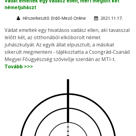
Vádat emeltek egy vadász ellen, mert meglőtt két
németjuhászt
Hírszerkesztő: Erdő-Mező Online
2021.11.17.
Vádat emeltek egy hivatásos vadász ellen, aki tavasszal
lelőtt két, az otthonából elkóborolt német
juhászkutyát. Az egyik állat elpusztult, a másikat
sikerült megmenteni - tájékoztatta a Csongrád-Csanád
Megyei Főügyészség szóvivője szerdán az MTI-t.
Tovább >>>