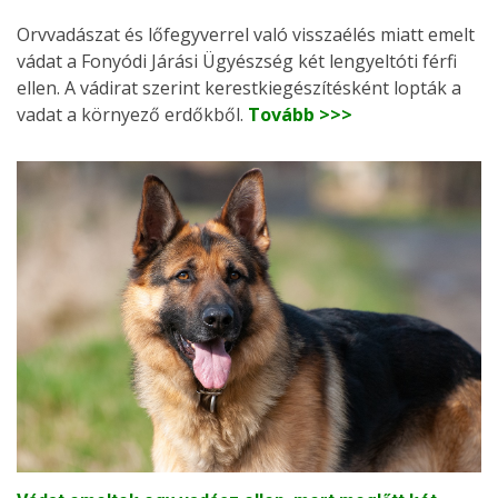
Orvvadászat és lőfegyverrel való visszaélés miatt emelt
vádat a Fonyódi Járási Ügyészség két lengyeltóti férfi
ellen. A vádirat szerint kerestkiegészítésként lopták a
vadat a környező erdőkből.
Tovább >>>