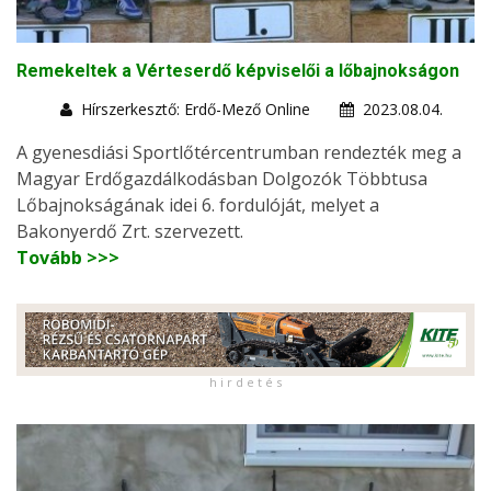
Remekeltek a Vérteserdő képviselői a lőbajnokságon
Hírszerkesztő: Erdő-Mező Online
2023.08.04.
A gyenesdiási Sportlőtércentrumban rendezték meg a
Magyar Erdőgazdálkodásban Dolgozók Többtusa
Lőbajnokságának idei 6. fordulóját, melyet a
Bakonyerdő Zrt. szervezett.
Tovább >>>
h i r d e t é s