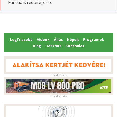
Function: require_once
Legfrissebb
Videók
Állás
Képek
Programok
Blog
Hasznos
Kapcsolat
h i r d e t é s
h i r d e t é s