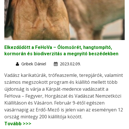
Elkezdődött a FeHoVa – Ólomsörét, hangtompító,
kormorán és biodiverzitás a megnyitó beszédekben
Gribek Dániel
2023.02.09.
Vadász karikatúrák, trófeaszemle, terepjárók, valamint
számos megszokott program és kiállító mellett több
újdonság is várja a Kárpát-medence vadászatit a
FeHova – Fegyver, Horgászat és Vadászat Nemzetközi
Kiállításon és Vásáron. Február 9-étől egészen
vasárnapig az Erdő-Mező is jelen van az eseményen 12
ország mintegy 200 kiállítója között.
Tovább >>>