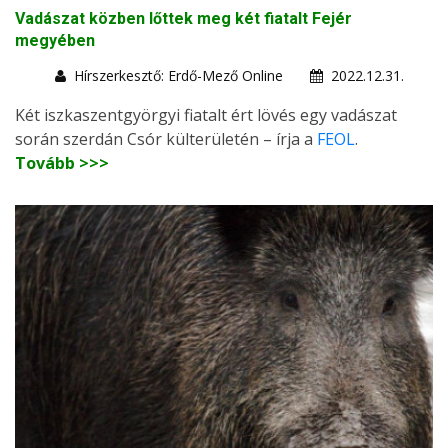
Vadászat közben lőttek meg két fiatalt Fejér
megyében
Hírszerkesztő: Erdő-Mező Online
2022.12.31.
Két iszkaszentgyörgyi fiatalt ért lövés egy vadászat
során szerdán Csór külterületén – írja a
FEOL
.
Tovább >>>