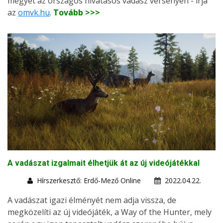
megyét az országos hivatásos vadász versenyen - írja
az
omvk.hu
.
Tovább >>>
A vadászat izgalmait élhetjük át az új videójátékkal
Hírszerkesztő: Erdő-Mező Online
2022.04.22.
A vadászat igazi élményét nem adja vissza, de
megközelíti az új videójáték, a Way of the Hunter, mely