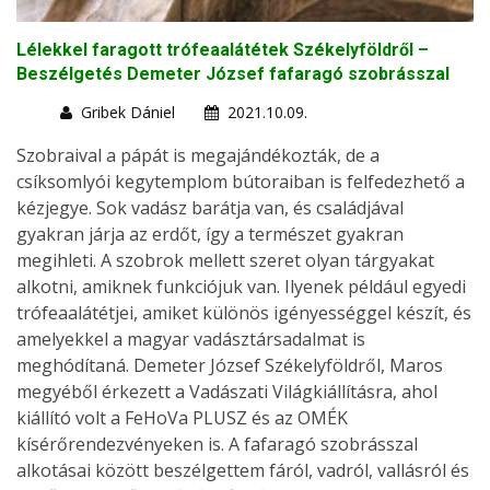
Lélekkel faragott trófeaalátétek Székelyföldről –
Beszélgetés Demeter József fafaragó szobrásszal
Gribek Dániel
2021.10.09.
Szobraival a pápát is megajándékozták, de a
csíksomlyói kegytemplom bútoraiban is felfedezhető a
kézjegye. Sok vadász barátja van, és családjával
gyakran járja az erdőt, így a természet gyakran
megihleti. A szobrok mellett szeret olyan tárgyakat
alkotni, amiknek funkciójuk van. Ilyenek például egyedi
trófeaalátétjei, amiket különös igényességgel készít, és
amelyekkel a magyar vadásztársadalmat is
meghódítaná. Demeter József Székelyföldről, Maros
megyéből érkezett a Vadászati Világkiállításra, ahol
kiállító volt a FeHoVa PLUSZ és az OMÉK
kísérőrendezvényeken is. A fafaragó szobrásszal
alkotásai között beszélgettem fáról, vadról, vallásról és