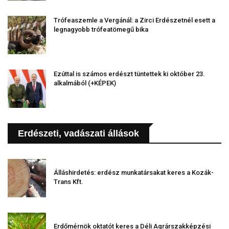
Trófeaszemle a Vergánál: a Zirci Erdészetnél esett a
legnagyobb trófeatömegű bika
Ezúttal is számos erdészt tüntettek ki október 23.
alkalmából (+KÉPEK)
Erdészeti, vadászati állások
Álláshirdetés: erdész munkatársakat keres a Kozák-
Trans Kft.
Erdőmérnök oktatót keres a Déli Agrárszakképzési