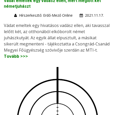
Vádat emeltek egy vadász ellen, mert meglőtt két
németjuhászt
Hírszerkesztő: Erdő-Mező Online
2021.11.17.
Vádat emeltek egy hivatásos vadász ellen, aki tavasszal
lelőtt két, az otthonából elkóborolt német
juhászkutyát. Az egyik állat elpusztult, a másikat
sikerült megmenteni - tájékoztatta a Csongrád-Csanád
Megyei Főügyészség szóvivője szerdán az MTI-t.
Tovább >>>