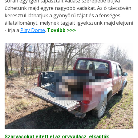
során egy igen tapasztalt vadász szerepébe bújva
űzhetünk majd egyre nagyobb vadakat. Az ő távcsövén
keresztül láthatjuk a gyönyörű tájat és a fenséges
állatállományt, melynek tagjait igyekszünk majd elejteni
- írja a
Play Dome
.
Tovább >>>
Szarvasokat ejtett el az orvvadász, elkapták