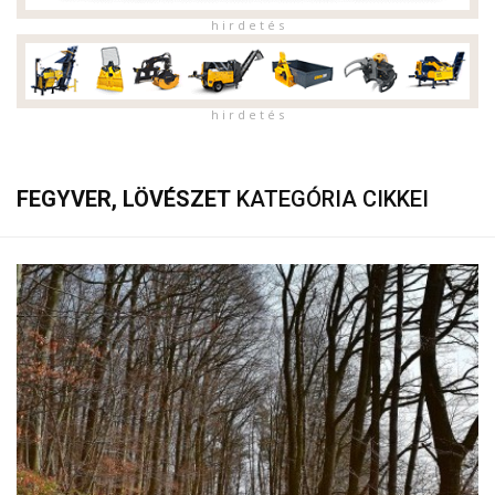
h i r d e t é s
h i r d e t é s
FEGYVER, LÖVÉSZET
KATEGÓRIA CIKKEI