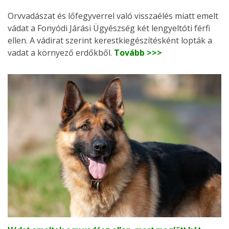
Orvvadászat és lőfegyverrel való visszaélés miatt emelt
vádat a Fonyódi Járási Ügyészség két lengyeltóti férfi
ellen. A vádirat szerint kerestkiegészítésként lopták a
vadat a környező erdőkből.
Tovább >>>