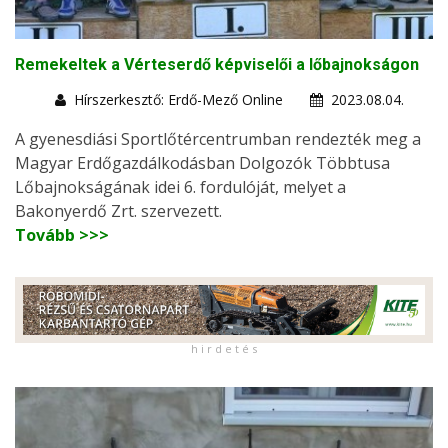
Remekeltek a Vérteserdő képviselői a lőbajnokságon
Hírszerkesztő: Erdő-Mező Online
2023.08.04.
A gyenesdiási Sportlőtércentrumban rendezték meg a
Magyar Erdőgazdálkodásban Dolgozók Többtusa
Lőbajnokságának idei 6. fordulóját, melyet a
Bakonyerdő Zrt. szervezett.
Tovább >>>
h i r d e t é s