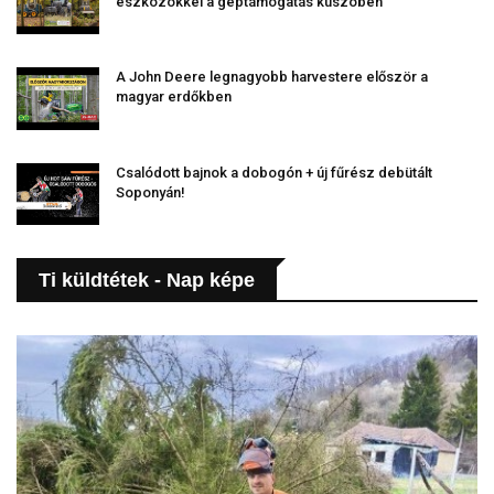
eszközökkel a géptámogatás küszöbén
A John Deere legnagyobb harvestere először a
magyar erdőkben
Csalódott bajnok a dobogón + új fűrész debütált
Soponyán!
Ti küldtétek - Nap képe