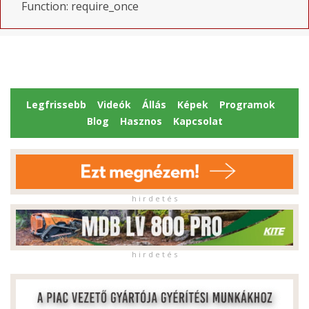
Function: require_once
Legfrissebb
Videók
Állás
Képek
Programok
Blog
Hasznos
Kapcsolat
h i r d e t é s
h i r d e t é s