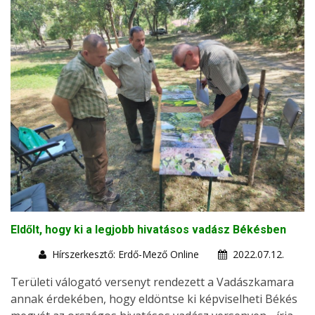
Eldőlt, hogy ki a legjobb hivatásos vadász Békésben
Hírszerkesztő: Erdő-Mező Online
2022.07.12.
Területi válogató versenyt rendezett a Vadászkamara
annak érdekében, hogy eldöntse ki képviselheti Békés