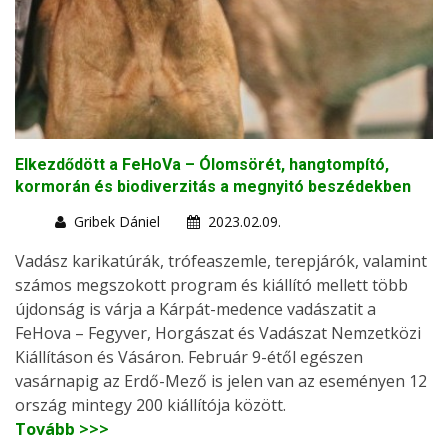
Elkezdődött a FeHoVa – Ólomsörét, hangtompító,
kormorán és biodiverzitás a megnyitó beszédekben
Gribek Dániel
2023.02.09.
Vadász karikatúrák, trófeaszemle, terepjárók, valamint
számos megszokott program és kiállító mellett több
újdonság is várja a Kárpát-medence vadászatit a
FeHova – Fegyver, Horgászat és Vadászat Nemzetközi
Kiállításon és Vásáron. Február 9-étől egészen
vasárnapig az Erdő-Mező is jelen van az eseményen 12
ország mintegy 200 kiállítója között.
Tovább >>>