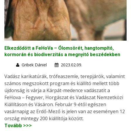
Elkezdődött a FeHoVa – Ólomsörét, hangtompító,
kormorán és biodiverzitás a megnyitó beszédekben
Gribek Dániel
2023.02.09.
Vadász karikatúrák, trófeaszemle, terepjárók, valamint
számos megszokott program és kiállító mellett több
újdonság is várja a Kárpát-medence vadászatit a
FeHova – Fegyver, Horgászat és Vadászat Nemzetközi
Kiállításon és Vásáron. Február 9-étől egészen
vasárnapig az Erdő-Mező is jelen van az eseményen 12
ország mintegy 200 kiállítója között.
Tovább >>>