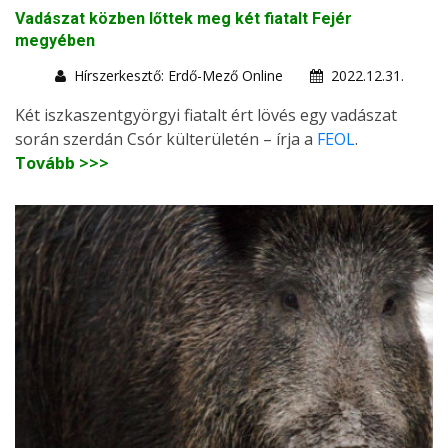
Vadászat közben lőttek meg két fiatalt Fejér
megyében
Hírszerkesztő: Erdő-Mező Online
2022.12.31.
Két iszkaszentgyörgyi fiatalt ért lövés egy vadászat
során szerdán Csór külterületén – írja a
FEOL
.
Tovább >>>