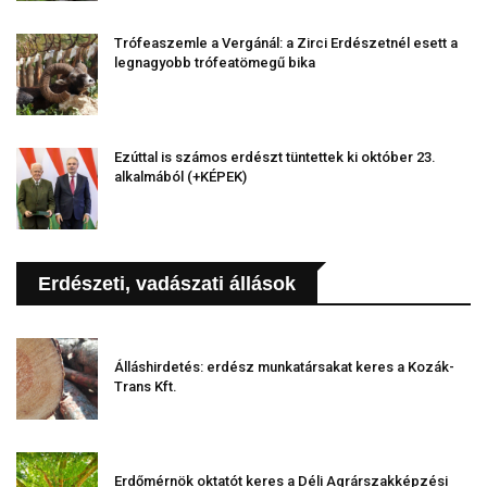
Trófeaszemle a Vergánál: a Zirci Erdészetnél esett a
legnagyobb trófeatömegű bika
Ezúttal is számos erdészt tüntettek ki október 23.
alkalmából (+KÉPEK)
Erdészeti, vadászati állások
Álláshirdetés: erdész munkatársakat keres a Kozák-
Trans Kft.
Erdőmérnök oktatót keres a Déli Agrárszakképzési