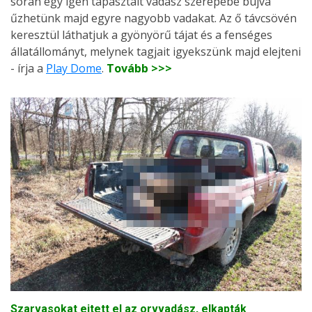
során egy igen tapasztalt vadász szerepébe bújva
űzhetünk majd egyre nagyobb vadakat. Az ő távcsövén
keresztül láthatjuk a gyönyörű tájat és a fenséges
állatállományt, melynek tagjait igyekszünk majd elejteni
- írja a
Play Dome
.
Tovább >>>
Szarvasokat ejtett el az orvvadász, elkapták