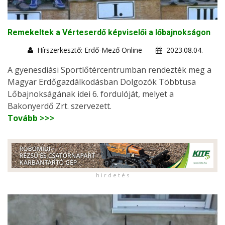
Remekeltek a Vérteserdő képviselői a lőbajnokságon
Hírszerkesztő: Erdő-Mező Online
2023.08.04.
A gyenesdiási Sportlőtércentrumban rendezték meg a
Magyar Erdőgazdálkodásban Dolgozók Többtusa
Lőbajnokságának idei 6. fordulóját, melyet a
Bakonyerdő Zrt. szervezett.
Tovább >>>
h i r d e t é s