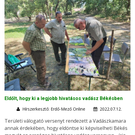
Eldőlt, hogy ki a legjobb hivatásos vadász Békésben
Hírszerkesztő: Erdő-Mező Online
2022.07.12.
Területi válogató versenyt rendezett a Vadászkamara
annak érdekében, hogy eldöntse ki képviselheti Békés