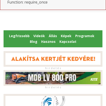
Function: require_once
Legfrissebb
Videók
Állás
Képek
Programok
Blog
Hasznos
Kapcsolat
h i r d e t é s
h i r d e t é s