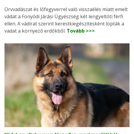
Orvvadászat és lőfegyverrel való visszaélés miatt emelt
vádat a Fonyódi Járási Ügyészség két lengyeltóti férfi
ellen. A vádirat szerint kerestkiegészítésként lopták a
vadat a környező erdőkből.
Tovább >>>