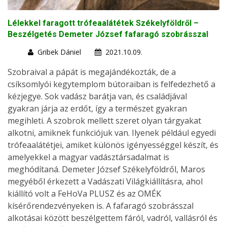
Lélekkel faragott trófeaalátétek Székelyföldről –
Beszélgetés Demeter József fafaragó szobrásszal
Gribek Dániel
2021.10.09.
Szobraival a pápát is megajándékozták, de a
csíksomlyói kegytemplom bútoraiban is felfedezhető a
kézjegye. Sok vadász barátja van, és családjával
gyakran járja az erdőt, így a természet gyakran
megihleti. A szobrok mellett szeret olyan tárgyakat
alkotni, amiknek funkciójuk van. Ilyenek például egyedi
trófeaalátétjei, amiket különös igényességgel készít, és
amelyekkel a magyar vadásztársadalmat is
meghódítaná. Demeter József Székelyföldről, Maros
megyéből érkezett a Vadászati Világkiállításra, ahol
kiállító volt a FeHoVa PLUSZ és az OMÉK
kísérőrendezvényeken is. A fafaragó szobrásszal
alkotásai között beszélgettem fáról, vadról, vallásról és