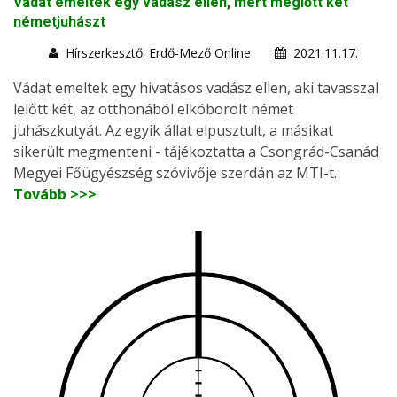
Vádat emeltek egy vadász ellen, mert meglőtt két
németjuhászt
Hírszerkesztő: Erdő-Mező Online
2021.11.17.
Vádat emeltek egy hivatásos vadász ellen, aki tavasszal
lelőtt két, az otthonából elkóborolt német
juhászkutyát. Az egyik állat elpusztult, a másikat
sikerült megmenteni - tájékoztatta a Csongrád-Csanád
Megyei Főügyészség szóvivője szerdán az MTI-t.
Tovább >>>