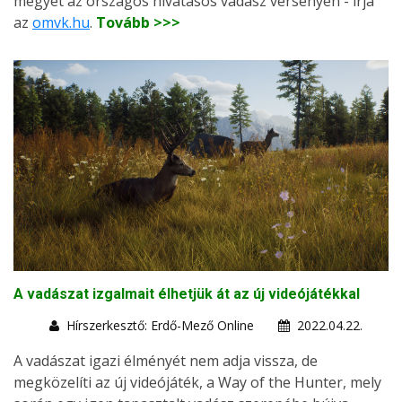
megyét az országos hivatásos vadász versenyen - írja
az
omvk.hu
.
Tovább >>>
A vadászat izgalmait élhetjük át az új videójátékkal
Hírszerkesztő: Erdő-Mező Online
2022.04.22.
A vadászat igazi élményét nem adja vissza, de
megközelíti az új videójáték, a Way of the Hunter, mely