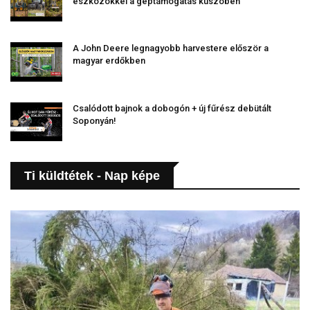
eszközökkel a géptámogatás küszöbén
A John Deere legnagyobb harvestere először a
magyar erdőkben
Csalódott bajnok a dobogón + új fűrész debütált
Soponyán!
Ti küldtétek - Nap képe