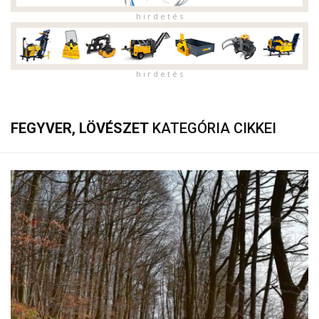
h i r d e t é s
h i r d e t é s
FEGYVER, LÖVÉSZET
KATEGÓRIA CIKKEI