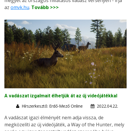
megyét az országos hivatásos vadász versenyen - írja
az
omvk.hu
.
Tovább >>>
A vadászat izgalmait élhetjük át az új videójátékkal
Hírszerkesztő: Erdő-Mező Online
2022.04.22.
A vadászat igazi élményét nem adja vissza, de
megközelíti az új videójáték, a Way of the Hunter, mely