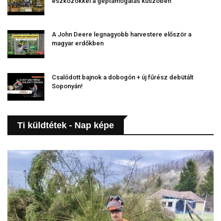
eszközökkel a géptámogatás küszöbén
A John Deere legnagyobb harvestere először a
magyar erdőkben
Csalódott bajnok a dobogón + új fűrész debütált
Soponyán!
Ti küldtétek - Nap képe