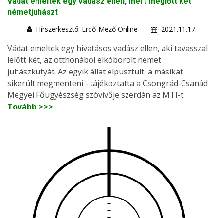
Vádat emeltek egy vadász ellen, mert meglőtt két
németjuhászt
Hírszerkesztő: Erdő-Mező Online
2021.11.17.
Vádat emeltek egy hivatásos vadász ellen, aki tavasszal
lelőtt két, az otthonából elkóborolt német
juhászkutyát. Az egyik állat elpusztult, a másikat
sikerült megmenteni - tájékoztatta a Csongrád-Csanád
Megyei Főügyészség szóvivője szerdán az MTI-t.
Tovább >>>