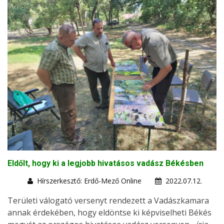
Eldőlt, hogy ki a legjobb hivatásos vadász Békésben
Hírszerkesztő: Erdő-Mező Online
2022.07.12.
Területi válogató versenyt rendezett a Vadászkamara
annak érdekében, hogy eldöntse ki képviselheti Békés