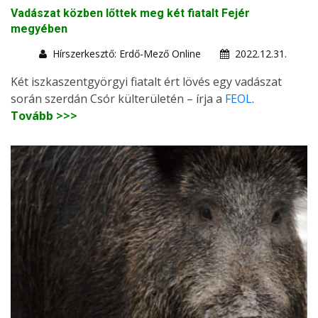
Vadászat közben lőttek meg két fiatalt Fejér
megyében
Hírszerkesztő: Erdő-Mező Online
2022.12.31.
Két iszkaszentgyörgyi fiatalt ért lövés egy vadászat
során szerdán Csór külterületén – írja a
FEOL
.
Tovább >>>