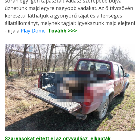
során egy igen tapasztalt vadász szerepébe bújva
űzhetünk majd egyre nagyobb vadakat. Az ő távcsövén
keresztül láthatjuk a gyönyörű tájat és a fenséges
állatállományt, melynek tagjait igyekszünk majd elejteni
- írja a
Play Dome
.
Tovább >>>
Szarvasokat ejtett el az orvvadász, elkapták