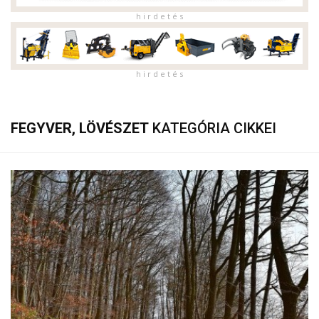
h i r d e t é s
h i r d e t é s
FEGYVER, LÖVÉSZET
KATEGÓRIA CIKKEI