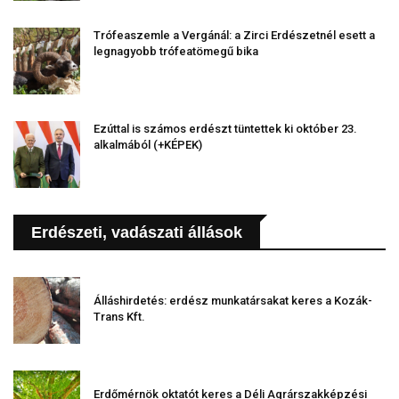
Trófeaszemle a Vergánál: a Zirci Erdészetnél esett a
legnagyobb trófeatömegű bika
Ezúttal is számos erdészt tüntettek ki október 23.
alkalmából (+KÉPEK)
Erdészeti, vadászati állások
Álláshirdetés: erdész munkatársakat keres a Kozák-
Trans Kft.
Erdőmérnök oktatót keres a Déli Agrárszakképzési