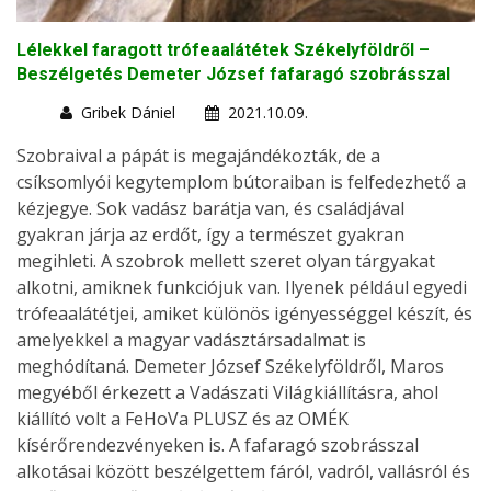
Lélekkel faragott trófeaalátétek Székelyföldről –
Beszélgetés Demeter József fafaragó szobrásszal
Gribek Dániel
2021.10.09.
Szobraival a pápát is megajándékozták, de a
csíksomlyói kegytemplom bútoraiban is felfedezhető a
kézjegye. Sok vadász barátja van, és családjával
gyakran járja az erdőt, így a természet gyakran
megihleti. A szobrok mellett szeret olyan tárgyakat
alkotni, amiknek funkciójuk van. Ilyenek például egyedi
trófeaalátétjei, amiket különös igényességgel készít, és
amelyekkel a magyar vadásztársadalmat is
meghódítaná. Demeter József Székelyföldről, Maros
megyéből érkezett a Vadászati Világkiállításra, ahol
kiállító volt a FeHoVa PLUSZ és az OMÉK
kísérőrendezvényeken is. A fafaragó szobrásszal
alkotásai között beszélgettem fáról, vadról, vallásról és