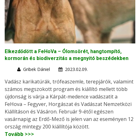
Elkezdődött a FeHoVa – Ólomsörét, hangtompító,
kormorán és biodiverzitás a megnyitó beszédekben
Gribek Dániel
2023.02.09.
Vadász karikatúrák, trófeaszemle, terepjárók, valamint
számos megszokott program és kiállító mellett több
újdonság is várja a Kárpát-medence vadászatit a
FeHova – Fegyver, Horgászat és Vadászat Nemzetközi
Kiállításon és Vásáron. Február 9-étől egészen
vasárnapig az Erdő-Mező is jelen van az eseményen 12
ország mintegy 200 kiállítója között.
Tovább >>>