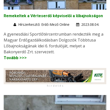
Remekeltek a Vérteserdő képviselői a lőbajnokságon
Hírszerkesztő: Erdő-Mező Online
2023.08.04.
A gyenesdiási Sportlőtércentrumban rendezték meg a
Magyar Erdőgazdálkodásban Dolgozók Többtusa
Lőbajnokságának idei 6. fordulóját, melyet a
Bakonyerdő Zrt. szervezett.
Tovább >>>
h i r d e t é s