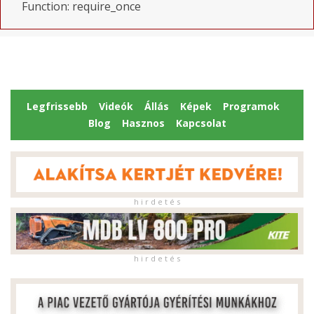
Function: require_once
Legfrissebb
Videók
Állás
Képek
Programok
Blog
Hasznos
Kapcsolat
h i r d e t é s
h i r d e t é s