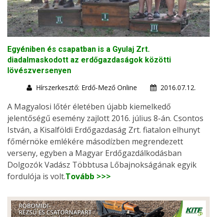
Egyéniben és csapatban is a Gyulaj Zrt.
diadalmaskodott az erdőgazdaságok közötti
lövészversenyen
Hírszerkesztő: Erdő-Mező Online
2016.07.12.
A Magyalosi lőtér életében újabb kiemelkedő
jelentőségű esemény zajlott 2016. július 8-án. Csontos
István, a Kisalföldi Erdőgazdaság Zrt. fiatalon elhunyt
főmérnöke emlékére másodízben megrendezett
verseny, egyben a Magyar Erdőgazdálkodásban
Dolgozók Vadász Többtusa Lőbajnokságának egyik
fordulója is volt.
Tovább >>>