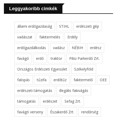
Leggyakoribb cimkék
állami erdőgazdaság
STIHL
erdészeti gép
vadászat
fakitermelés
Erdély
erdőgazdálkodás
vadász
NÉBIH
erdész
favágó
erdő
traktor
Pilisi Parkerdő Zrt.
Országos Erdészeti Egyesület
Székelyföld
falopás
tűzifa
erdőtűz
fakitermelő
OEE
erdészeti támogatás
illegális fakivágás
támogatás
erdészet
Sefag Zrt.
favágó verseny
Északerdő Zrt.
rendőrség