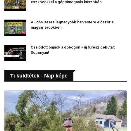
eszközökkel a géptámogatás küszöbén
A John Deere legnagyobb harvestere először a
magyar erdőkben
Csalódott bajnok a dobogón + új fűrész debütált
Soponyán!
Ti küldtétek - Nap képe