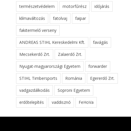
természetvédelem
motorfűrész
időjárás
klímaváltozás
fatolvaj
faipar
fakitermelő verseny
ANDREAS STIHL Kereskedelmi Kft.
favágás
Mecsekerdő Zrt.
Zalaerdő Zrt.
Nyugat-magyarországi Egyetem
forwarder
STIHL Timbersports
Románia
Egererdő Zrt.
vadgazdálkodás
Soproni Egyetem
erdőtelepítés
vaddisznó
FeHoVa