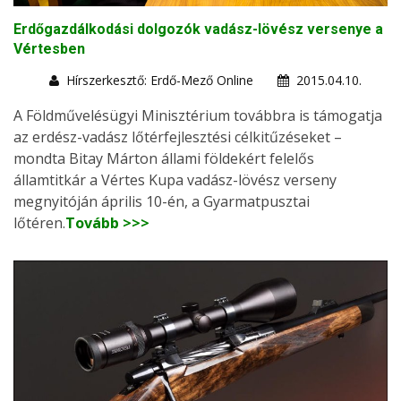
Erdőgazdálkodási dolgozók vadász-lövész versenye a
Vértesben
Hírszerkesztő: Erdő-Mező Online
2015.04.10.
A Földművelésügyi Minisztérium továbbra is támogatja
az erdész-vadász lőtérfejlesztési célkitűzéseket –
mondta Bitay Márton állami földekért felelős
államtitkár a Vértes Kupa vadász-lövész verseny
megnyitóján április 10-én, a Gyarmatpusztai
lőtéren.
Tovább >>>