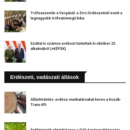
Trófeaszemle a Vergánál: a Zirci Erdészetnél esett a
legnagyobb trófeatömegű bika
Ezúttal is számos erdészt tüntettek ki október 23.
alkalmából (+KÉPEK)
Erdészeti, vadászati állások
Álláshirdetés: erdész munkatársakat keres a Kozák-
Trans Kft.
Erdőmérnök oktatót keres a Déli Agrárszakképzési