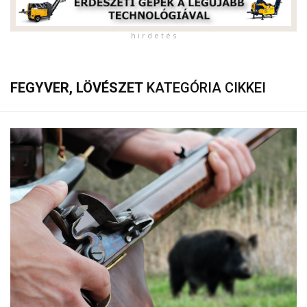
h i r d e t é s
FEGYVER, LÖVÉSZET
KATEGÓRIA CIKKEI