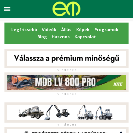
Legfrissebb
Videók
Állás
Képek
Programok
Blog
Hasznos
Kapcsolat
h i r d e t é s
h i r d e t é s
h i r d e t é s