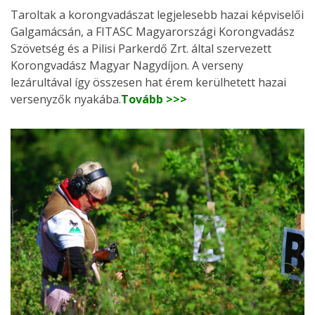
Taroltak a korongvadászat legjelesebb hazai képviselői
Galgamácsán, a FITASC Magyarországi Korongvadász
Szövetség és a Pilisi Parkerdő Zrt. által szervezett
Korongvadász Magyar Nagydíjon. A verseny
lezárultával így összesen hat érem kerülhetett hazai
versenyzők nyakába.
Tovább >>>