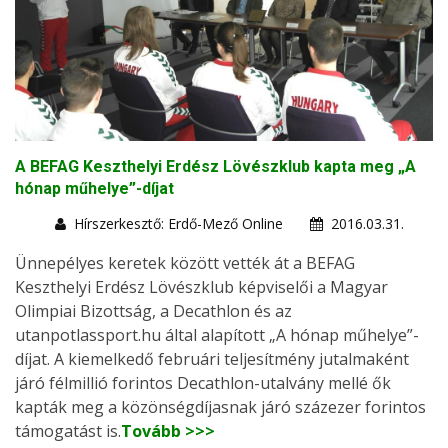
A BEFAG Keszthelyi Erdész Lövészklub kapta meg „A
hónap műhelye”-díjat
Hírszerkesztő: Erdő-Mező Online
2016.03.31.
Ünnepélyes keretek között vették át a BEFAG
Keszthelyi Erdész Lövészklub képviselői a Magyar
Olimpiai Bizottság, a Decathlon és az
utanpotlassport.hu által alapított „A hónap műhelye”-
díjat. A kiemelkedő februári teljesítmény jutalmaként
járó félmillió forintos Decathlon-utalvány mellé ők
kapták meg a közönségdíjasnak járó százezer forintos
támogatást is.
Tovább >>>