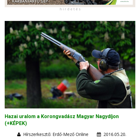
h i r d e t é s
Hazai uralom a Korongvadász Magyar Nagydíjon
(+KÉPEK)
Hírszerkesztő: Erdő-Mező Online
2016.05.20.