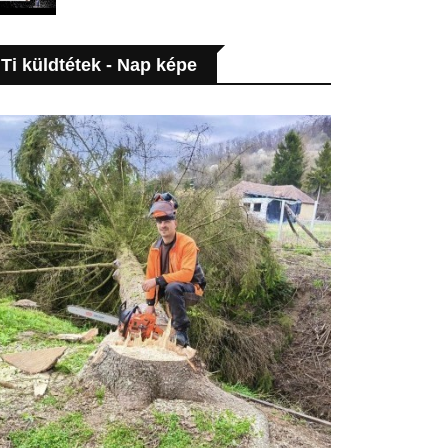
Ti küldtétek - Nap képe