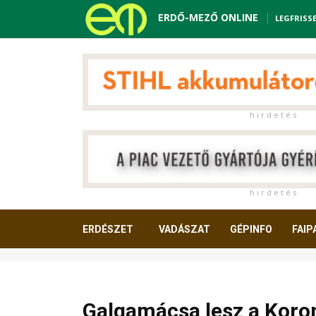
ERDŐ-MEZŐ ONLINE
LEGFRISS
h i r d e t é s
h i r d e t é s
ERDÉSZET
VADÁSZAT
GÉPINFO
FAIP
OLVASNIVALÓ
Galgamácsa lesz a Koro