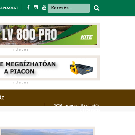
KAPCSOLAT
h i r d e t é s
h i r d e t é s
ÁG
2026. augusztus 6. csütörtök,
Berta
napja