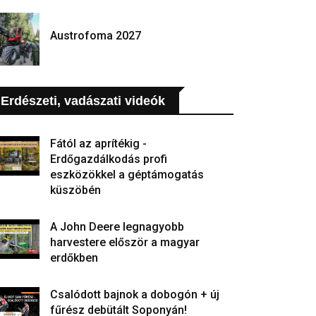
Austrofoma 2027
Erdészeti, vadászati videók
Fától az aprítékig -
Erdőgazdálkodás profi
eszközökkel a géptámogatás
küszöbén
A John Deere legnagyobb
harvestere először a magyar
erdőkben
Csalódott bajnok a dobogón + új
fűrész debütált Soponyán!