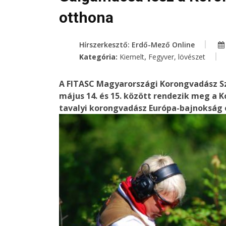
otthona
Hírszerkesztő: Erdő-Mező Online
,
Kategória:
Kiemelt
Fegyver, lövészet
A FITASC Magyarországi Korongvadász Szö
május 14. és 15. között rendezik meg a 
tavalyi korongvadász Európa-bajnokság 