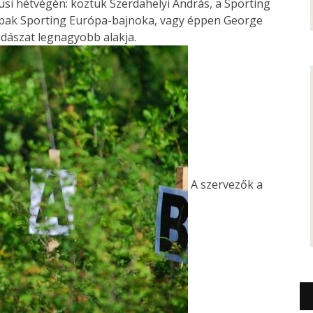
si hétvégén: köztük Szerdahelyi András, a Sporting
mpak Sporting Európa-bajnoka, vagy éppen George
dászat legnagyobb alakja.
A szervezők a