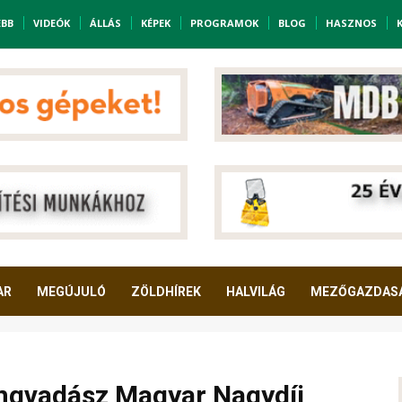
EBB
VIDEÓK
ÁLLÁS
KÉPEK
PROGRAMOK
BLOG
HASZNOS
AR
MEGÚJULÓ
ZÖLDHÍREK
HALVILÁG
MEZŐGAZDAS
ngvadász Magyar Nagydíj