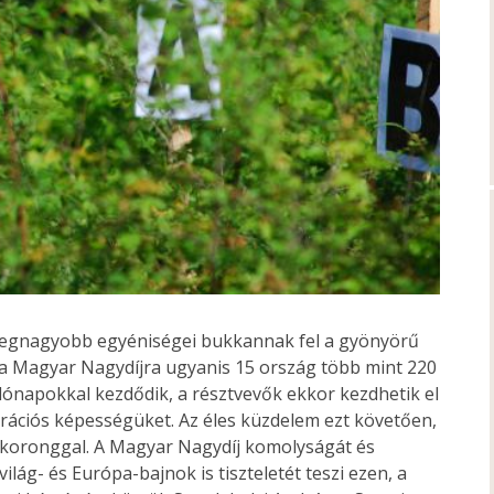
egnagyobb egyéniségei bukkannak fel a gyönyörű
 a Magyar Nagydíjra ugyanis 15 ország több mint 220
rlónapokkal kezdődik, a résztvevők ekkor kezdhetik el
trációs képességüket. Az éles küzdelem ezt követően,
 koronggal. A Magyar Nagydíj komolyságát és
lág- és Európa-bajnok is tiszteletét teszi ezen, a