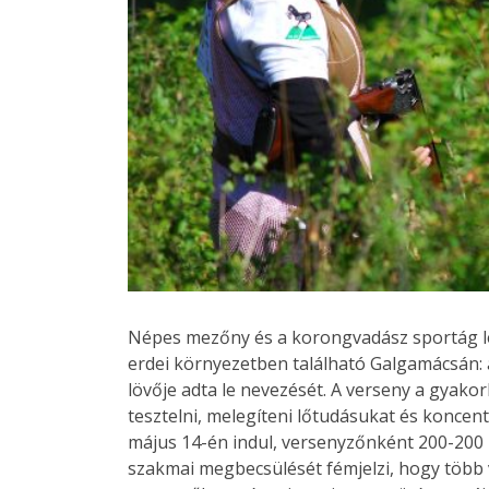
Népes mezőny és a korongvadász sportág l
erdei környezetben található Galgamácsán:
lövője adta le nevezését. A verseny a gyako
tesztelni, melegíteni lőtudásukat és koncen
május 14-én indul, versenyzőnként 200-200
szakmai megbecsülését fémjelzi, hogy több vi