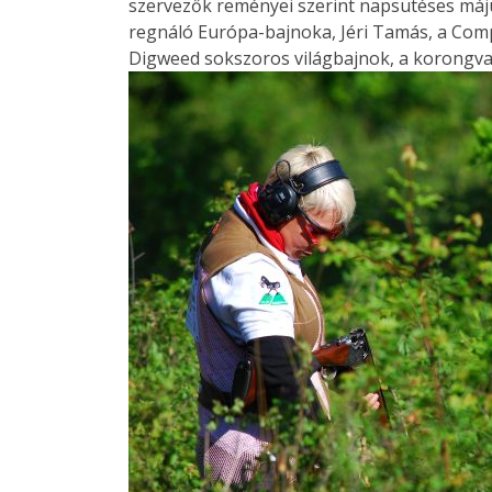
szervezők reményei szerint napsütéses máju
regnáló Európa-bajnoka, Jéri Tamás, a Co
Digweed sokszoros világbajnok, a korongva