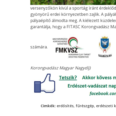
versenyzőkön kívül a sportág iránt érdeklőd
gyönyörű erdei környezetben zajlik. A pály
pályaépítő álmodta meg. A kiélezett küzdelem
garantálja, hogy a FITASC Korongvadász M
számára.
Korongvadász Magyar Nagydíj)
,
,
Cimkék:
erdősítés
fűrészgép
erdészeti k