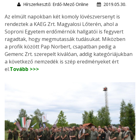
Hírszerkesztő: Erdő-Mező Online
2019.05.30.
Az elmúlt napokban két komoly lövészversenyt is
rendeztek a KAEG Zrt. Magyalosi Lőterén, ahol a
Soproni Egyetem erdőmérnök hallgatói is fegyvert
ragadtak, hogy megmutassák tudásukat. Miközben
a profik között Pap Norbert, csapatban pedig a
Gemenc Zrt. szerepelt kiválóan, addig kategóriájukban
a következő nemzedék is szép eredményeket ért
el.
Tovább >>>