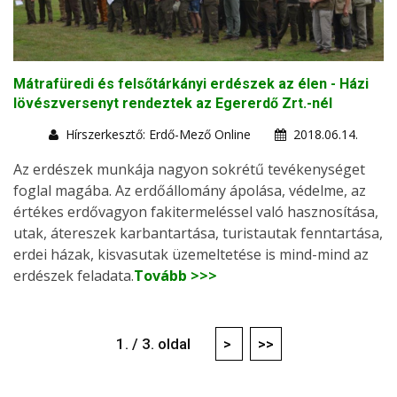
Mátrafüredi és felsőtárkányi erdészek az élen - Házi
lövészversenyt rendeztek az Egererdő Zrt.-nél
Hírszerkesztő: Erdő-Mező Online
2018.06.14.
Az erdészek munkája nagyon sokrétű tevékenységet
foglal magába. Az erdőállomány ápolása, védelme, az
értékes erdővagyon fakitermeléssel való hasznosítása,
utak, átereszek karbantartása, turistautak fenntartása,
erdei házak, kisvasutak üzemeltetése is mind-mind az
erdészek feladata.
Tovább >>>
1. / 3. oldal
>
>>