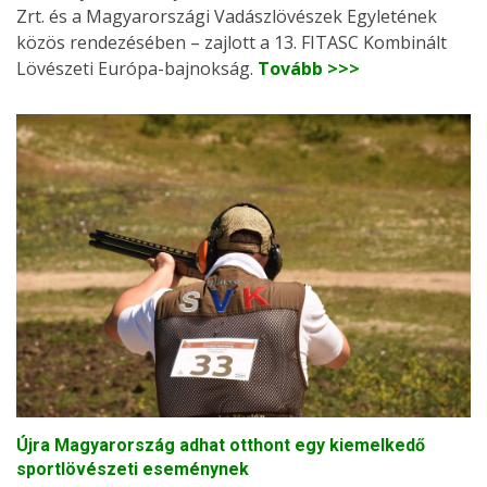
Zrt. és a Magyarországi Vadászlövészek Egyletének
közös rendezésében – zajlott a 13. FITASC Kombinált
Lövészeti Európa-bajnokság.
Tovább >>>
Újra Magyarország adhat otthont egy kiemelkedő
sportlövészeti eseménynek