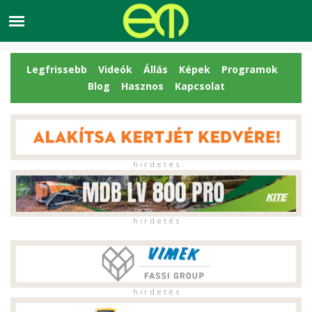
Legfrissebb
Videók
Állás
Képek
Programok
Blog
Hasznos
Kapcsolat
h i r d e t é s
h i r d e t é s
h i r d e t é s