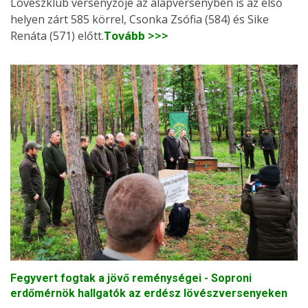
Lövészklub versenyzője az alapversenyben is az első
helyen zárt 585 körrel, Csonka Zsófia (584) és Sike
Renáta (571) előtt.
Tovább >>>
Fegyvert fogtak a jövő reménységei - Soproni
erdőmérnök hallgatók az erdész lövészversenyeken