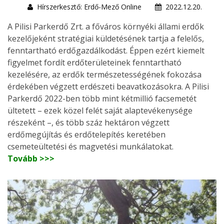
Hírszerkesztő: Erdő-Mező Online
2022.12.20.
A Pilisi Parkerdő Zrt. a főváros környéki állami erdők
kezelőjeként stratégiai küldetésének tartja a felelős,
fenntartható erdőgazdálkodást. Éppen ezért kiemelt
figyelmet fordít erdőterületeinek fenntartható
kezelésére, az erdők természetességének fokozása
érdekében végzett erdészeti beavatkozásokra. A Pilisi
Parkerdő 2022-ben több mint kétmillió facsemetét
ültetett – ezek közel felét saját alaptevékenysége
részeként –, és több száz hektáron végzett
erdőmegújítás és erdőtelepítés keretében
csemeteültetési és magvetési munkálatokat.
Tovább >>>