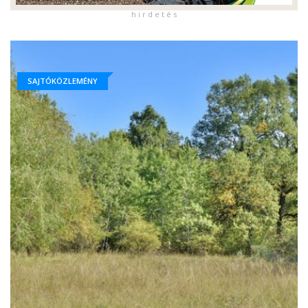
h i r d e t é s
SAJTÓKÖZLEMÉNY