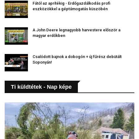
Fától az aprítékig - Erdőgazdálkodás profi
eszközökkel a géptámogatás küszöbén
A John Deere legnagyobb harvestere először a
magyar erdőkben
Csalódott bajnok a dobogón + új fűrész debütált
Soponyán!
Ti küldtétek - Nap képe