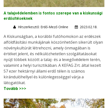
A talajvédelemben is fontos szerepe van a kiskunsági
erdősítéseknek
Hírszerkesztő: Erdő-Mező Online
2023.02.18.
A Kiskunságban, a korábbi futóhomokon az erdészek
alföldfásítási munkájának köszönhetően sikerült olyan
növénykultúrát létrehozni, amely önmagában is
értéket jelent, és nélkülözhetetlen szolgáltatásokat
nyújt többek között a talaj- és a levegővédelem terén,
valamint a helyi turisztikában. A KEFAG Zrt. által kezelt
57 ezer hektárnyi állami erdő télen is számos
kirándulóhellyel és különlegességgel várja a
látogatókat.
Tovább >>>