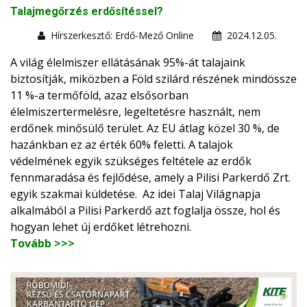
Talajmegőrzés erdősítéssel?
Hírszerkesztő: Erdő-Mező Online
2024.12.05.
A világ élelmiszer ellátásának 95%-át talajaink
biztosítják, miközben a Föld szilárd részének mindössze
11 %-a termőföld, azaz elsősorban
élelmiszertermelésre, legeltetésre használt, nem
erdőnek minősülő terület. Az EU átlag közel 30 %, de
hazánkban ez az érték 60% feletti. A talajok
védelmének egyik szükséges feltétele az erdők
fennmaradása és fejlődése, amely a Pilisi Parkerdő Zrt.
egyik szakmai küldetése. Az idei Talaj Világnapja
alkalmából a Pilisi Parkerdő azt foglalja össze, hol és
hogyan lehet új erdőket létrehozni.
Tovább >>>