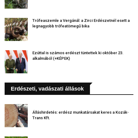
Trófeaszemle a Vergánál: a Zirci Erdészetnél esett a
legnagyobb trófeatömegű bika
Ezúttal is számos erdészt tüntettek ki október 23.
alkalmából (+KÉPEK)
Erdészeti, vadászati állások
Álláshirdetés: erdész munkatársakat keres a Kozák-
Trans Kft.