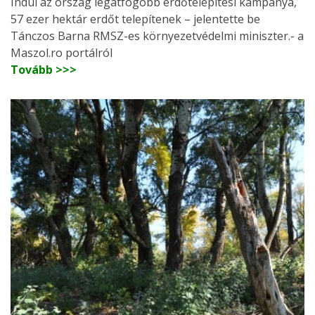
Indul az ország legátfogóbb erdőtelepítési kampánya,
57 ezer hektár erdőt telepítenek – jelentette be
Tánczos Barna RMSZ-es környezetvédelmi miniszter.- a
Maszol.ro portálról
Tovább >>>