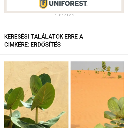
h i r d e t é s
KERESÉSI TALÁLATOK ERRE A
CIMKÉRE:
ERDŐSÍTÉS