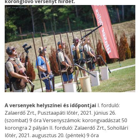
koronglövő versenyt hirdet.
A versenyek helyszínei és időpontjai
I. forduló:
Zalaerdő Zrt., Pusztaapáti lőtér, 2021. június 26.
(szombat) 9 óra Versenyszámok: korongvadászat 50
korongra 2 pályán II. forduló: Zalaerdő Zrt., Sohollári
lőtér, 2021. augusztus 20. (péntek) 9 óra