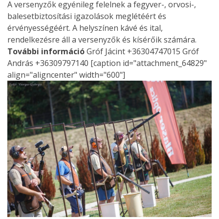
A versenyzők egyénileg felelnek a fegyver-, orvosi-,
balesetbiztosítási igazolások meglétéért és
érvényességéért. A helyszínen kávé és ital,
rendelkezésre áll a versenyzők és kísérőik számára.
További információ
Gróf Jácint +36304747015 Gróf
András +36309797140 [caption id="attachment_64829"
align="aligncenter" width="600"]