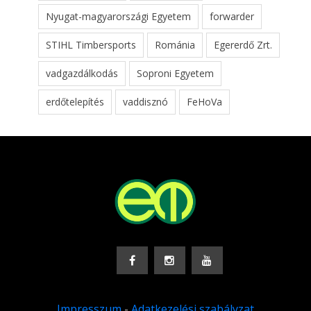
Nyugat-magyarországi Egyetem
forwarder
STIHL Timbersports
Románia
Egererdő Zrt.
vadgazdálkodás
Soproni Egyetem
erdőtelepítés
vaddisznó
FeHoVa
Impresszum
-
Adatkezelési szabályzat