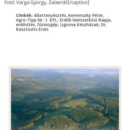
Fotó: Varga György, Zalaerdő[/caption]
,
,
Cimkék:
állattenyésztés
Kemenszky Péter
,
,
Agro-Tipp Nr. 1. Kft.
Erdők Nemzetközi Napja
,
,
,
erdősítés
fűrészgép
Lignova Készházak
Dr.
Rasztovits Ervin