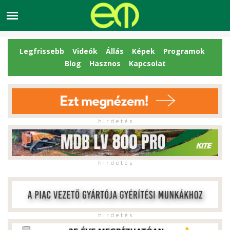
Legfrissebb
Videók
Állás
Képek
Programok
Blog
Hasznos
Kapcsolat
h i r d e t é s
h i r d e t é s
h i r d e t é s