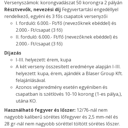
Versenyszámok: korongvadászat 50 korongra 2 pályán
Résztvevők, nevezési díj
Fegyvertartási engedéllyel
rendelkező, egyéni és 3 fős csapatok versenyzői
I. forduló: 6.000.- Ft/fő (nevezőknek ebéddel) és
2.000.- Ft/csapat (3 fő)
II. forduló: 6.000.- Ft/fő (nevezőknek ebéddel) és
2.000.- Ft/csapat (3 fő)
Díjazás
I-III. helyezett: érem, kupa
A két verseny összesített eredménye alapján I-III.
helyezett: kupa, érem, ajándék a Blaser Group Kft.
felajánlásával.
Azonos végeredmény esetén egyéniben és
csapatban is szétlövés 10-10 korong (1-es pálya,),
utána KO.
Használható fegyver és lőszer:
12/76-nál nem
nagyobb kaliberű sörétes lőfegyver és 2,5 mm-nél és
28 gr-nál nem nagyobb söréttel töltött sörétes lőszer.