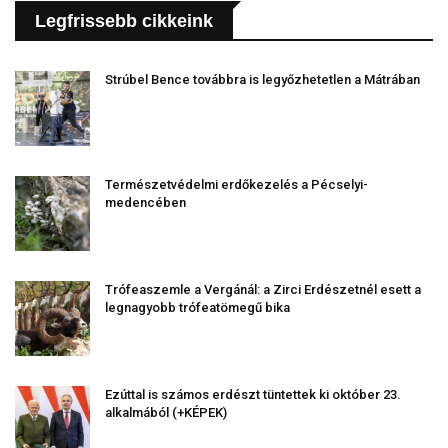
Legfrissebb cikkeink
Strúbel Bence továbbra is legyőzhetetlen a Mátrában
Természetvédelmi erdőkezelés a Pécselyi-
medencében
Trófeaszemle a Vergánál: a Zirci Erdészetnél esett a
legnagyobb trófeatömegű bika
Ezúttal is számos erdészt tüntettek ki október 23.
alkalmából (+KÉPEK)