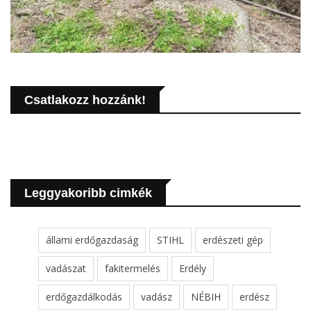
Csatlakozz hozzánk!
Leggyakoribb cimkék
állami erdőgazdaság
STIHL
erdészeti gép
vadászat
fakitermelés
Erdély
erdőgazdálkodás
vadász
NÉBIH
erdész