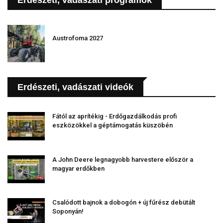
Erdészeti, vadászati programok
Austrofoma 2027
Erdészeti, vadászati videók
Fától az aprítékig - Erdőgazdálkodás profi
eszközökkel a géptámogatás küszöbén
A John Deere legnagyobb harvestere először a
magyar erdőkben
Csalódott bajnok a dobogón + új fűrész debütált
Soponyán!