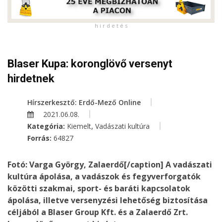
h i r d e t é s
Blaser Kupa: koronglövő versenyt
hirdetnek
Hírszerkesztő: Erdő-Mező Online
2021.06.08.
,
Kategória:
Kiemelt
Vadászati kultúra
Forrás:
64827
Fotó: Varga György, Zalaerdő[/caption] A vadászati
kultúra ápolása, a vadászok és fegyverforgatók
közötti szakmai, sport- és baráti kapcsolatok
ápolása, illetve versenyzési lehetőség biztosítása
céljából a
Blaser Group Kft.
és a
Zalaerdő Zrt.