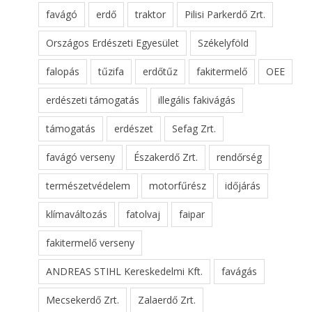
favágó
erdő
traktor
Pilisi Parkerdő Zrt.
Országos Erdészeti Egyesület
Székelyföld
falopás
tűzifa
erdőtűz
fakitermelő
OEE
erdészeti támogatás
illegális fakivágás
támogatás
erdészet
Sefag Zrt.
favágó verseny
Északerdő Zrt.
rendőrség
természetvédelem
motorfűrész
időjárás
klímaváltozás
fatolvaj
faipar
fakitermelő verseny
ANDREAS STIHL Kereskedelmi Kft.
favágás
Mecsekerdő Zrt.
Zalaerdő Zrt.