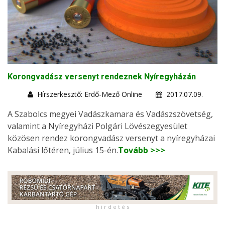
Korongvadász versenyt rendeznek Nyíregyházán
Hírszerkesztő: Erdő-Mező Online
2017.07.09.
A Szabolcs megyei Vadászkamara és Vadászszövetség,
valamint a Nyíregyházi Polgári Lövészegyesület
közösen rendez korongvadász versenyt a nyíregyházai
Kabalási lőtéren, július 15-én.
Tovább >>>
h i r d e t é s