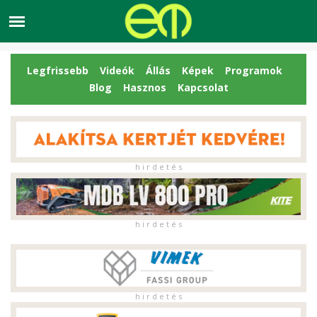
Legfrissebb
Videók
Állás
Képek
Programok
Blog
Hasznos
Kapcsolat
h i r d e t é s
h i r d e t é s
h i r d e t é s