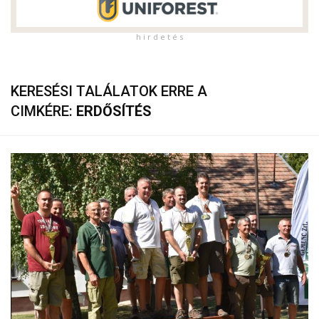
h i r d e t é s
KERESÉSI TALÁLATOK ERRE A
CIMKÉRE:
ERDŐSÍTÉS