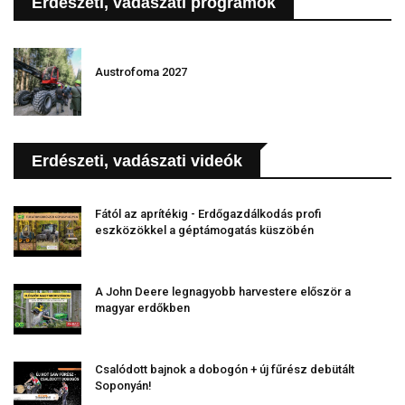
Erdészeti, vadászati programok
Austrofoma 2027
Erdészeti, vadászati videók
Fától az aprítékig - Erdőgazdálkodás profi
eszközökkel a géptámogatás küszöbén
A John Deere legnagyobb harvestere először a
magyar erdőkben
Csalódott bajnok a dobogón + új fűrész debütált
Soponyán!