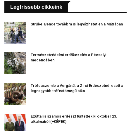
Legfrissebb cikkeink
Strúbel Bence továbbra is legyőzhetetlen a Mátrában
Természetvédelmi erdőkezelés a Pécselyi-
medencében
Trófeaszemle a Vergánál: a Zirci Erdészetnél esett a
legnagyobb trófeatömegű bika
Ezúttal is számos erdészt tüntettek ki október 23.
alkalmából (+KÉPEK)