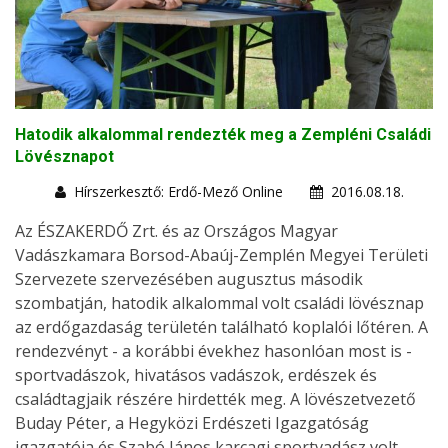
Hatodik alkalommal rendezték meg a Zempléni Családi
Lövésznapot
Hírszerkesztő: Erdő-Mező Online
2016.08.18.
Az ÉSZAKERDŐ Zrt. és az Országos Magyar
Vadászkamara Borsod-Abaúj-Zemplén Megyei Területi
Szervezete szervezésében augusztus második
szombatján, hatodik alkalommal volt családi lövésznap
az erdőgazdaság területén található koplalói lőtéren. A
rendezvényt - a korábbi évekhez hasonlóan most is -
sportvadászok, hivatásos vadászok, erdészek és
családtagjaik részére hirdették meg. A lövészetvezető
Buday Péter, a Hegyközi Erdészeti Igazgatóság
igazgatója és Szabó János karcagi sportvadász volt,