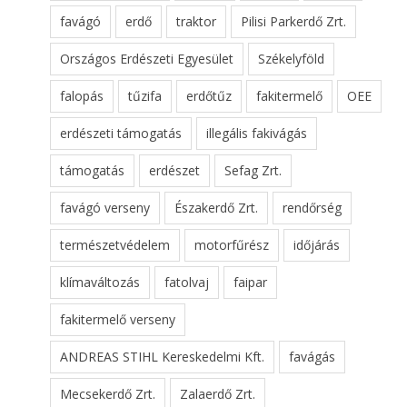
favágó
erdő
traktor
Pilisi Parkerdő Zrt.
Országos Erdészeti Egyesület
Székelyföld
falopás
tűzifa
erdőtűz
fakitermelő
OEE
erdészeti támogatás
illegális fakivágás
támogatás
erdészet
Sefag Zrt.
favágó verseny
Északerdő Zrt.
rendőrség
természetvédelem
motorfűrész
időjárás
klímaváltozás
fatolvaj
faipar
fakitermelő verseny
ANDREAS STIHL Kereskedelmi Kft.
favágás
Mecsekerdő Zrt.
Zalaerdő Zrt.