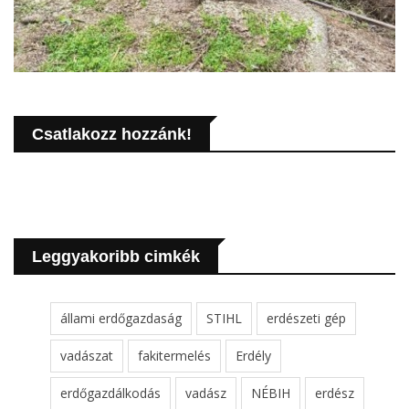
Csatlakozz hozzánk!
Leggyakoribb cimkék
állami erdőgazdaság
STIHL
erdészeti gép
vadászat
fakitermelés
Erdély
erdőgazdálkodás
vadász
NÉBIH
erdész