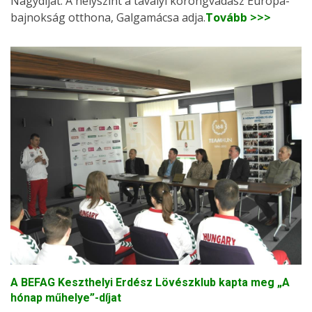
Nagydíjat. A helyszínt a tavalyi korongvadász Európa-
bajnokság otthona, Galgamácsa adja.
Tovább >>>
A BEFAG Keszthelyi Erdész Lövészklub kapta meg „A
hónap műhelye”-díjat