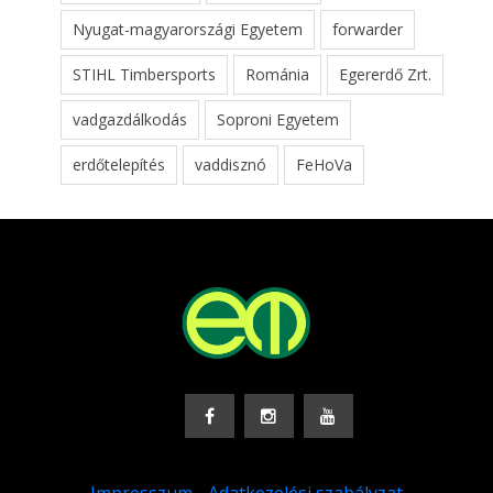
Nyugat-magyarországi Egyetem
forwarder
STIHL Timbersports
Románia
Egererdő Zrt.
vadgazdálkodás
Soproni Egyetem
erdőtelepítés
vaddisznó
FeHoVa
Impresszum
-
Adatkezelési szabályzat