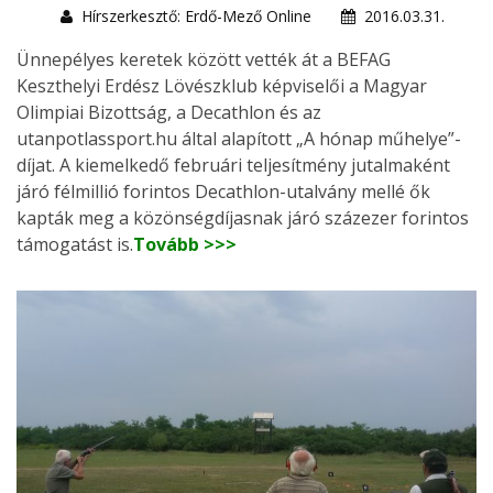
Hírszerkesztő: Erdő-Mező Online
2016.03.31.
Ünnepélyes keretek között vették át a BEFAG
Keszthelyi Erdész Lövészklub képviselői a Magyar
Olimpiai Bizottság, a Decathlon és az
utanpotlassport.hu által alapított „A hónap műhelye”-
díjat. A kiemelkedő februári teljesítmény jutalmaként
járó félmillió forintos Decathlon-utalvány mellé ők
kapták meg a közönségdíjasnak járó százezer forintos
támogatást is.
Tovább >>>