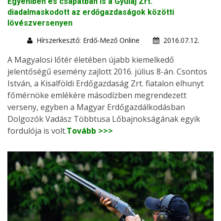
Egyéniben és csapatban is a Gyulaj Zrt.
diadalmaskodott az erdőgazdaságok közötti
lövészversenyen
Hírszerkesztő: Erdő-Mező Online
2016.07.12.
A Magyalosi lőtér életében újabb kiemelkedő
jelentőségű esemény zajlott 2016. július 8-án. Csontos
István, a Kisalföldi Erdőgazdaság Zrt. fiatalon elhunyt
főmérnöke emlékére másodízben megrendezett
verseny, egyben a Magyar Erdőgazdálkodásban
Dolgozók Vadász Többtusa Lőbajnokságának egyik
fordulója is volt.
Tovább >>>