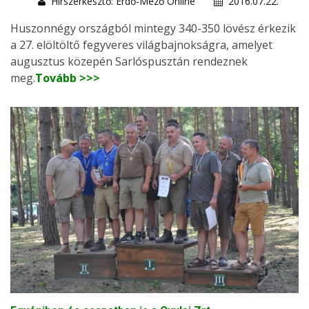
Hírszerkesztő: Erdő-Mező Online
2016.07.22.
Huszonnégy országból mintegy 340-350 lövész érkezik
a 27. elöltöltő fegyveres világbajnokságra, amelyet
augusztus közepén Sarlóspusztán rendeznek
meg.
Tovább >>>