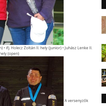
 • ifj. Holecz Zoltán II. hely (junior) • Juhász Lenke II.
 hely (open)
A versenyzők