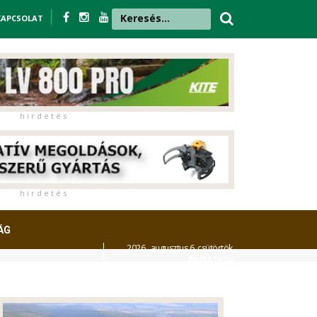
KAPCSOLAT
h i r d e t é s
h i r d e t é s
ÁG
2026. augusztus 6. csütörtök,
Berta
napja