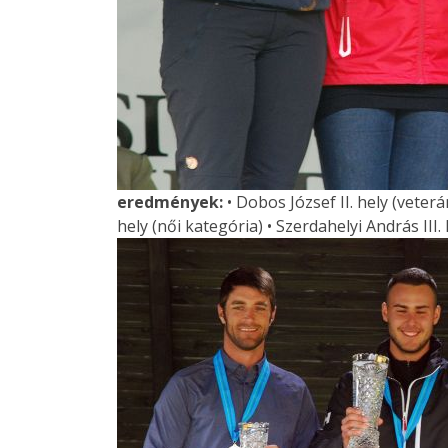
eredmények:
• Dobos József II. hely (veterán)
hely (női kategória) • Szerdahelyi András III.