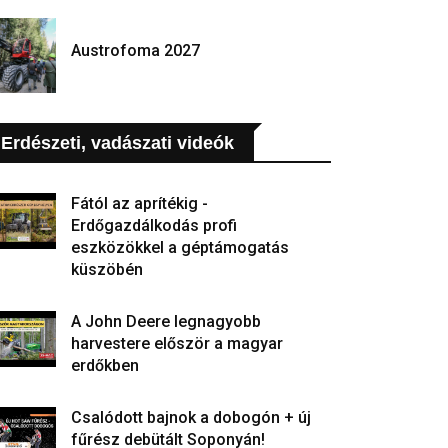
Austrofoma 2027
Erdészeti, vadászati videók
Fától az aprítékig -
Erdőgazdálkodás profi
eszközökkel a géptámogatás
küszöbén
A John Deere legnagyobb
harvestere először a magyar
erdőkben
Csalódott bajnok a dobogón + új
fűrész debütált Soponyán!