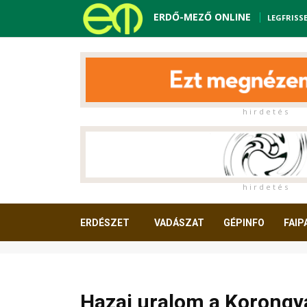
ERDŐ-MEZŐ ONLINE
LEGFRISS
h i r d e t é s
h i r d e t é s
ERDÉSZET
VADÁSZAT
GÉPINFO
FAIP
OLVASNIVALÓ
Hazai uralom a Korongv