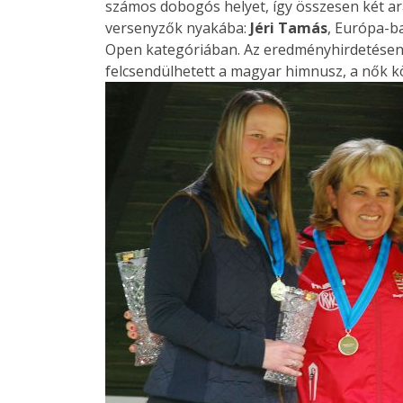
számos dobogós helyet, így összesen két ar
versenyzők nyakába:
Jéri Tamás
, Európa-b
Open kategóriában. Az eredményhirdetésen
felcsendülhetett a magyar himnusz, a nők 