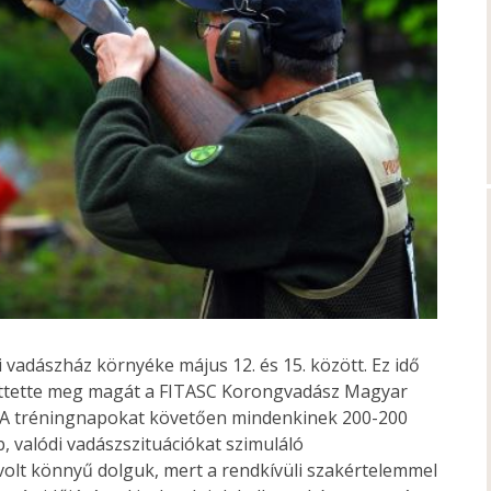
vadászház környéke május 12. és 15. között. Ez idő
rettette meg magát a FITASC Korongvadász Magyar
n. A tréningnapokat követően mindenkinek 200-200
, valódi vadászszituációkat szimuláló
olt könnyű dolguk, mert a rendkívüli szakértelemmel