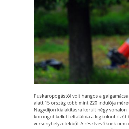
Puskaropogástól volt hangos a galgamácsai 
alatt 15 ország több mint 220 indulója mé
Nagydíjon kialakításra került négy vonalo
korongot kellett eltalálnia a legkülönbözőbb
versenyhelyzetekből. A résztvevőknek nem v