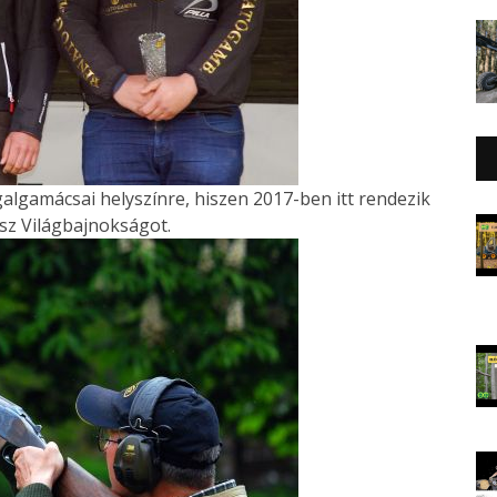
algamácsai helyszínre, hiszen 2017-ben itt rendezik
z Világbajnokságot.