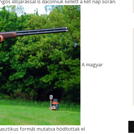
ngós időjárással is dacolniuk kellett a két nap során.
A magyar
asztikus formát mutatva hódítottak el