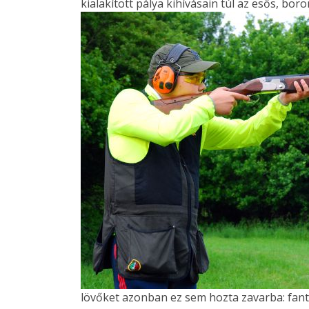
kialakított pálya kihívásain túl az esős, boro
lövőket azonban ez sem hozta zavarba: fant