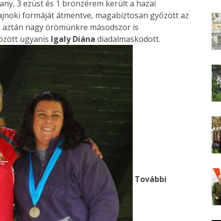
any, 3 ezüst és 1 bronzérem került a hazai
ajnoki formáját átmentve, magabiztosan győzött az
 aztán nagy örömünkre másodszor is
között ugyanis
Igaly Diána
diadalmaskodott.
További