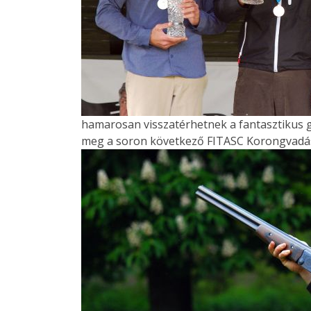
hamarosan visszatérhetnek a fantasztikus g
meg a soron következő FITASC Korongvadás