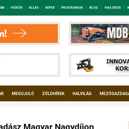
EBB
VIDEÓK
ÁLLÁS
KÉPEK
PROGRAMOK
BLOG
HASZNOS
AR
MEGÚJULÓ
ZÖLDHÍREK
HALVILÁG
MEZŐGAZDAS
adász Magyar Nagydíjon