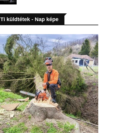
Ti küldtétek - Nap képe