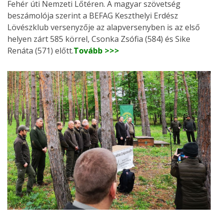
Fehér úti Nemzeti Lőtéren. A magyar szövetség
beszámolója szerint a BEFAG Keszthelyi Erdész
Lövészklub versenyzője az alapversenyben is az első
helyen zárt 585 körrel, Csonka Zsófia (584) és Sike
Renáta (571) előtt.
Tovább >>>