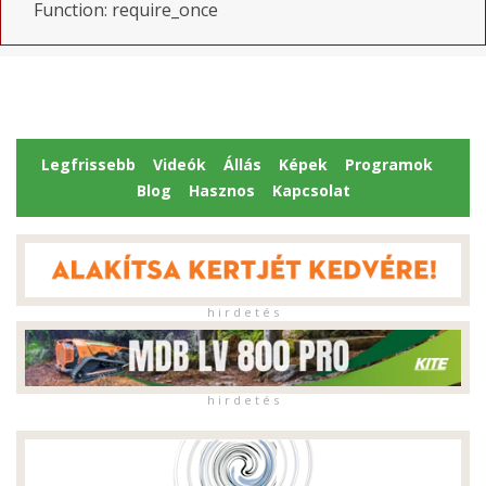
Function: require_once
Legfrissebb
Videók
Állás
Képek
Programok
Blog
Hasznos
Kapcsolat
h i r d e t é s
h i r d e t é s