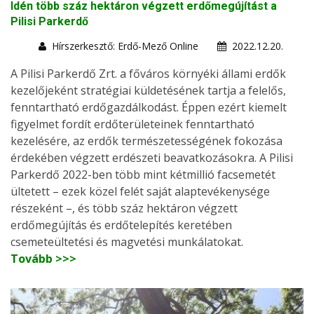
Idén több száz hektáron végzett erdőmegújítást a
Pilisi Parkerdő
Hírszerkesztő: Erdő-Mező Online
2022.12.20.
A Pilisi Parkerdő Zrt. a főváros környéki állami erdők
kezelőjeként stratégiai küldetésének tartja a felelős,
fenntartható erdőgazdálkodást. Éppen ezért kiemelt
figyelmet fordít erdőterületeinek fenntartható
kezelésére, az erdők természetességének fokozása
érdekében végzett erdészeti beavatkozásokra. A Pilisi
Parkerdő 2022-ben több mint kétmillió facsemetét
ültetett – ezek közel felét saját alaptevékenysége
részeként –, és több száz hektáron végzett
erdőmegújítás és erdőtelepítés keretében
csemeteültetési és magvetési munkálatokat.
Tovább >>>