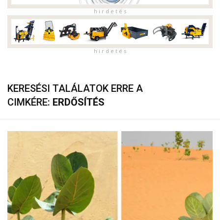
h i r d e t é s
h i r d e t é s
KERESÉSI TALÁLATOK ERRE A
CIMKÉRE:
ERDŐSÍTÉS