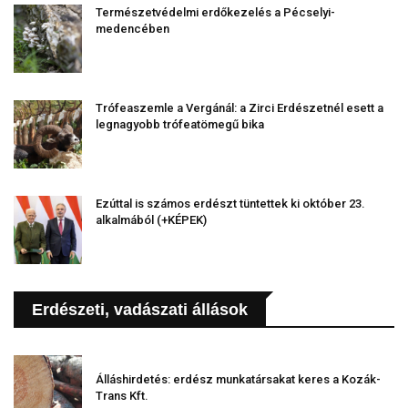
Természetvédelmi erdőkezelés a Pécselyi-
medencében
Trófeaszemle a Vergánál: a Zirci Erdészetnél esett a
legnagyobb trófeatömegű bika
Ezúttal is számos erdészt tüntettek ki október 23.
alkalmából (+KÉPEK)
Erdészeti, vadászati állások
Álláshirdetés: erdész munkatársakat keres a Kozák-
Trans Kft.