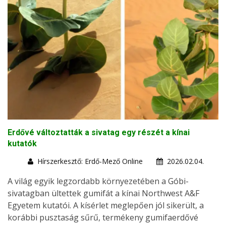
Erdővé változtatták a sivatag egy részét a kínai
kutatók
Hírszerkesztő: Erdő-Mező Online
2026.02.04.
A világ egyik legzordabb környezetében a Góbi-
sivatagban ültettek gumifát a kínai Northwest A&F
Egyetem kutatói. A kísérlet meglepően jól sikerült, a
korábbi pusztaság sűrű, termékeny gumifaerdővé