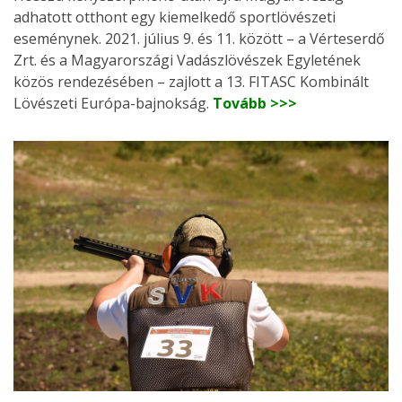
adhatott otthont egy kiemelkedő sportlövészeti
eseménynek. 2021. július 9. és 11. között – a Vérteserdő
Zrt. és a Magyarországi Vadászlövészek Egyletének
közös rendezésében – zajlott a 13. FITASC Kombinált
Lövészeti Európa-bajnokság.
Tovább >>>