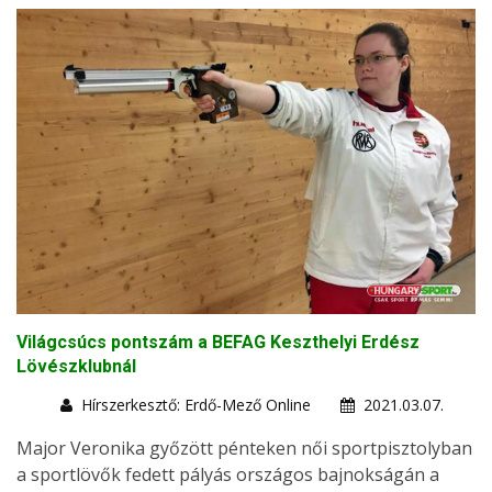
Világcsúcs pontszám a BEFAG Keszthelyi Erdész
Lövészklubnál
Hírszerkesztő: Erdő-Mező Online
2021.03.07.
Major Veronika győzött pénteken női sportpisztolyban
a sportlövők fedett pályás országos bajnokságán a