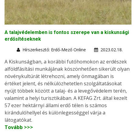
A talajvédelemben is fontos szerepe van a kiskunsági
erdősítéseknek
Hírszerkesztő: Erdő-Mező Online
2023.02.18.
A Kiskunságban, a korábbi futóhomokon az erdészek
alföldfásítási munkájának köszönhetően sikerült olyan
növénykultúrát létrehozni, amely önmagában is
értéket jelent, és nélkülözhetetlen szolgáltatásokat
nyújt többek között a talaj- és a levegővédelem terén,
valamint a helyi turisztikában. A KEFAG Zrt. által kezelt
57 ezer hektárnyi állami erdő télen is számos
kirándulóhellyel és különlegességgel várja a
látogatókat.
Tovább >>>