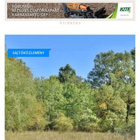
h i r d e t é s
SAJTÓKÖZLEMÉNY