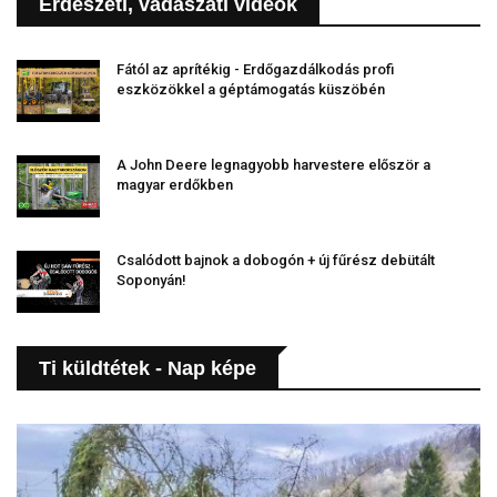
Erdészeti, vadászati videók
Fától az aprítékig - Erdőgazdálkodás profi
eszközökkel a géptámogatás küszöbén
A John Deere legnagyobb harvestere először a
magyar erdőkben
Csalódott bajnok a dobogón + új fűrész debütált
Soponyán!
Ti küldtétek - Nap képe