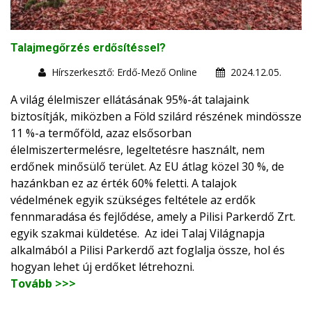
Talajmegőrzés erdősítéssel?
Hírszerkesztő: Erdő-Mező Online
2024.12.05.
A világ élelmiszer ellátásának 95%-át talajaink
biztosítják, miközben a Föld szilárd részének mindössze
11 %-a termőföld, azaz elsősorban
élelmiszertermelésre, legeltetésre használt, nem
erdőnek minősülő terület. Az EU átlag közel 30 %, de
hazánkban ez az érték 60% feletti. A talajok
védelmének egyik szükséges feltétele az erdők
fennmaradása és fejlődése, amely a Pilisi Parkerdő Zrt.
egyik szakmai küldetése. Az idei Talaj Világnapja
alkalmából a Pilisi Parkerdő azt foglalja össze, hol és
hogyan lehet új erdőket létrehozni.
Tovább >>>