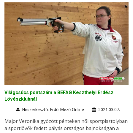
Világcsúcs pontszám a BEFAG Keszthelyi Erdész
Lövészklubnál
Hírszerkesztő: Erdő-Mező Online
2021.03.07.
Major Veronika győzött pénteken női sportpisztolyban
a sportlövők fedett pályás országos bajnokságán a