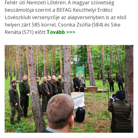
Fehér úti Nemzeti Lőtéren. A magyar szövetség
beszámolója szerint a BEFAG Keszthelyi Erdész
Lövészklub versenyzője az alapversenyben is az első
helyen zárt 585 körrel, Csonka Zsófia (584) és Sike
Renáta (571) előtt.
Tovább >>>