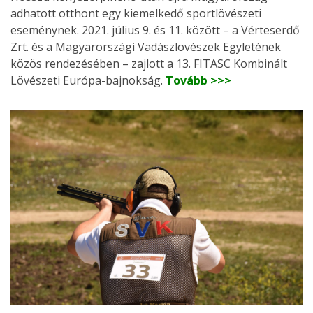
adhatott otthont egy kiemelkedő sportlövészeti
eseménynek. 2021. július 9. és 11. között – a Vérteserdő
Zrt. és a Magyarországi Vadászlövészek Egyletének
közös rendezésében – zajlott a 13. FITASC Kombinált
Lövészeti Európa-bajnokság.
Tovább >>>