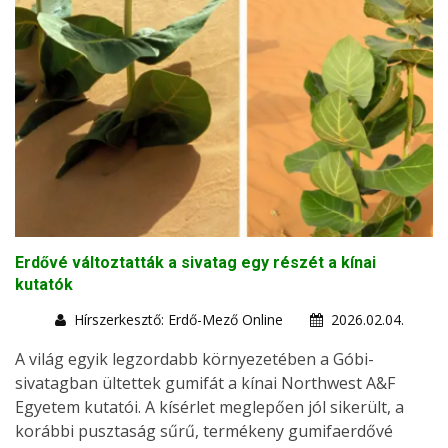
Erdővé változtatták a sivatag egy részét a kínai
kutatók
Hírszerkesztő: Erdő-Mező Online
2026.02.04.
A világ egyik legzordabb környezetében a Góbi-
sivatagban ültettek gumifát a kínai Northwest A&F
Egyetem kutatói. A kísérlet meglepően jól sikerült, a
korábbi pusztaság sűrű, termékeny gumifaerdővé