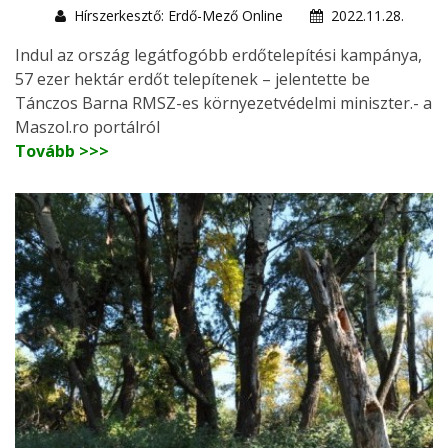
Hírszerkesztő: Erdő-Mező Online
2022.11.28.
Indul az ország legátfogóbb erdőtelepítési kampánya,
57 ezer hektár erdőt telepítenek – jelentette be
Tánczos Barna RMSZ-es környezetvédelmi miniszter.- a
Maszol.ro portálról
Tovább >>>