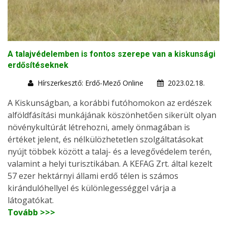
A talajvédelemben is fontos szerepe van a kiskunsági
erdősítéseknek
Hírszerkesztő: Erdő-Mező Online
2023.02.18.
A Kiskunságban, a korábbi futóhomokon az erdészek
alföldfásítási munkájának köszönhetően sikerült olyan
növénykultúrát létrehozni, amely önmagában is
értéket jelent, és nélkülözhetetlen szolgáltatásokat
nyújt többek között a talaj- és a levegővédelem terén,
valamint a helyi turisztikában. A KEFAG Zrt. által kezelt
57 ezer hektárnyi állami erdő télen is számos
kirándulóhellyel és különlegességgel várja a
látogatókat.
Tovább >>>