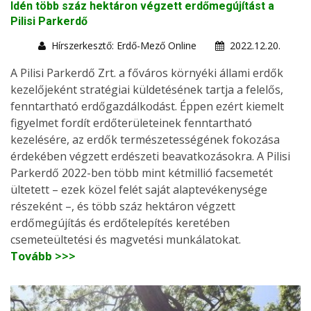
Idén több száz hektáron végzett erdőmegújítást a
Pilisi Parkerdő
Hírszerkesztő: Erdő-Mező Online
2022.12.20.
A Pilisi Parkerdő Zrt. a főváros környéki állami erdők
kezelőjeként stratégiai küldetésének tartja a felelős,
fenntartható erdőgazdálkodást. Éppen ezért kiemelt
figyelmet fordít erdőterületeinek fenntartható
kezelésére, az erdők természetességének fokozása
érdekében végzett erdészeti beavatkozásokra. A Pilisi
Parkerdő 2022-ben több mint kétmillió facsemetét
ültetett – ezek közel felét saját alaptevékenysége
részeként –, és több száz hektáron végzett
erdőmegújítás és erdőtelepítés keretében
csemeteültetési és magvetési munkálatokat.
Tovább >>>