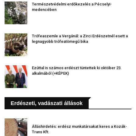
Természetvédelmi erdőkezelés a Pécselyi-
medencében
Trófeaszemle a Vergánál: a Zirci Erdészetnél esett a
legnagyobb trófeatömegű bika
Ezúttal is számos erdészt tüntettek ki október 23.
alkalmából (+KÉPEK)
Erdészeti, vadászati állások
Álláshirdetés: erdész munkatársakat keres a Kozák-
Trans Kft.