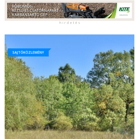
h i r d e t é s
SAJTÓKÖZLEMÉNY