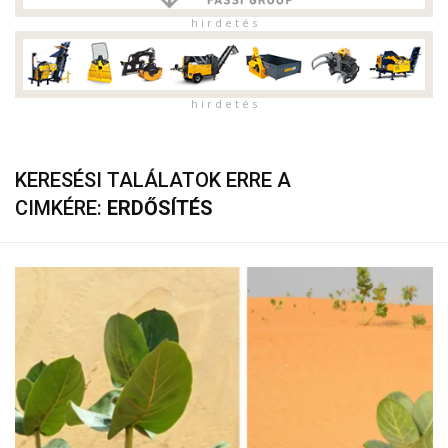
h i r d e t é s
h i r d e t é s
KERESÉSI TALÁLATOK ERRE A
CIMKÉRE:
ERDŐSÍTÉS