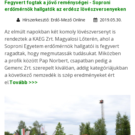
Fegyvert fogtak a jövő reménységei - Soproni
erdőmérnök hallgatók az erdész lövészversenyeken
Hírszerkesztő: Erdő-Mező Online
2019.05.30.
Az elmúlt napokban két komoly lövészversenyt is
rendeztek a KAEG Zrt. Magyalosi Lőterén, ahol a
Soproni Egyetem erdőmérnök hallgatói is fegyvert
ragadtak, hogy megmutassák tudásukat. Miközben
a profik között Pap Norbert, csapatban pedig a
Gemenc Zrt. szerepelt kiválóan, addig kategóriájukban
a következő nemzedék is szép eredményeket ért
el.
Tovább >>>