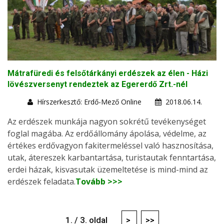
Mátrafüredi és felsőtárkányi erdészek az élen - Házi
lövészversenyt rendeztek az Egererdő Zrt.-nél
Hírszerkesztő: Erdő-Mező Online
2018.06.14.
Az erdészek munkája nagyon sokrétű tevékenységet
foglal magába. Az erdőállomány ápolása, védelme, az
értékes erdővagyon fakitermeléssel való hasznosítása,
utak, átereszek karbantartása, turistautak fenntartása,
erdei házak, kisvasutak üzemeltetése is mind-mind az
erdészek feladata.
Tovább >>>
1. / 3. oldal
>
>>