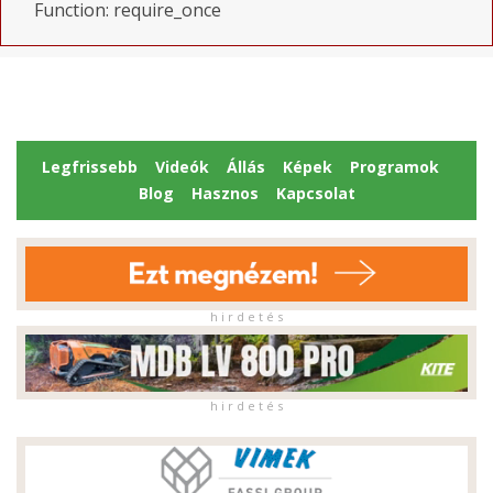
Function: require_once
Legfrissebb
Videók
Állás
Képek
Programok
Blog
Hasznos
Kapcsolat
h i r d e t é s
h i r d e t é s