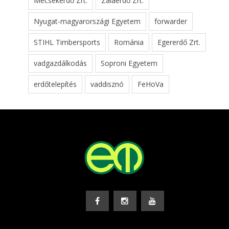
Mecsekerdő Zrt.
Zalaerdő Zrt.
Nyugat-magyarországi Egyetem
forwarder
STIHL Timbersports
Románia
Egererdő Zrt.
vadgazdálkodás
Soproni Egyetem
erdőtelepítés
vaddisznó
FeHoVa