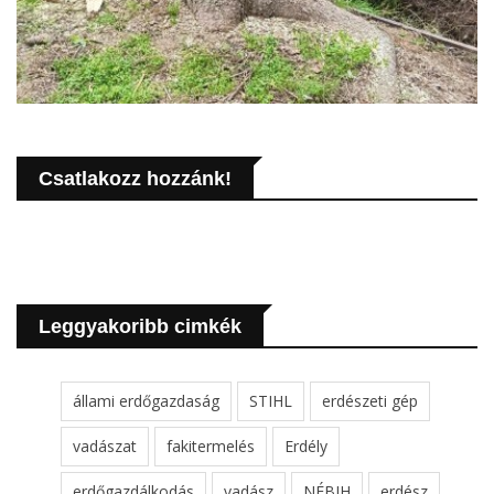
Csatlakozz hozzánk!
Leggyakoribb cimkék
állami erdőgazdaság
STIHL
erdészeti gép
vadászat
fakitermelés
Erdély
erdőgazdálkodás
vadász
NÉBIH
erdész