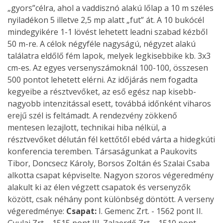
„gyors”célra, ahol a vaddisznó alakú lőlap a 10 m széles
nyiladékon 5 illetve 2,5 mp alatt „fut” át. A 10 bukócél
mindegyikére 1-1 lövést lehetett leadni szabad kézből
50 m-re. A célok négyféle nagyságú, négyzet alakú
találatra eldőlő fém lapok, melyek legkisebbike kb. 3x3
cm-es. Az egyes versenyszámoknál 100-100, összesen
500 pontot lehetett elérni. Az időjárás nem fogadta
kegyeibe a résztvevőket, az eső egész nap kisebb-
nagyobb intenzitással esett, továbbá időnként viharos
erejű szél is feltámadt. A rendezvény zökkenő
mentesen lezajlott, technikai hiba nélkül, a
résztvevőket délután fél kettőtől ebéd várta a hidegkúti
konferencia teremben. Társaságunkat a Paukovits
Tibor, Doncsecz Károly, Borsos Zoltán és Szalai Csaba
alkotta csapat képviselte. Nagyon szoros végeredmény
alakult ki az élen végzett csapatok és versenyzők
között, csak néhány pont különbség döntött. A verseny
végeredménye:
Csapat:
I. Gemenc Zrt. - 1562 pont II.
Gyulaj Zrt. - 1515 pont III. Zalaerdő Zrt. - 1510 pont