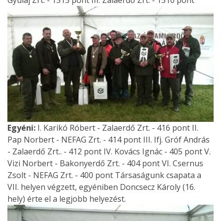
Egyéni:
I. Karikó Róbert - Zalaerdő Zrt. - 416 pont
II.
Pap Norbert - NEFAG Zrt. - 414 pont
III. Ifj. Gróf András
- Zalaerdő Zrt.. - 412 pont
IV. Kovács Ignác - 405 pont
V.
Vizi Norbert - Bakonyerdő Zrt. - 404 pont
VI. Csernus
Zsolt - NEFAG Zrt. - 400 pont
Társaságunk csapata a
VII. helyen végzett, egyéniben Doncsecz Károly (16.
hely) érte el a legjobb helyezést.