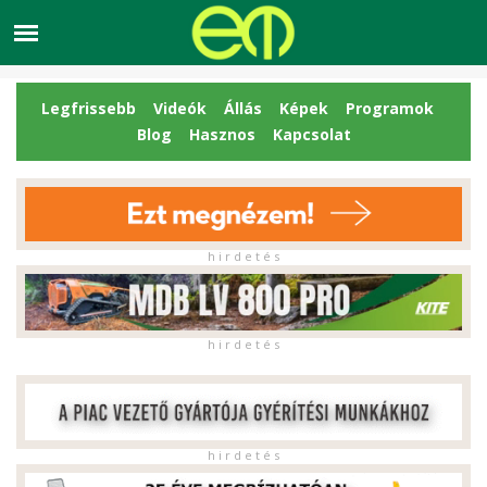
Legfrissebb
Videók
Állás
Képek
Programok
Blog
Hasznos
Kapcsolat
h i r d e t é s
h i r d e t é s
h i r d e t é s