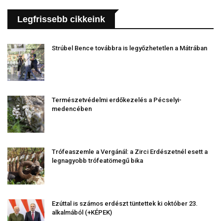
Legfrissebb cikkeink
Strúbel Bence továbbra is legyőzhetetlen a Mátrában
Természetvédelmi erdőkezelés a Pécselyi-
medencében
Trófeaszemle a Vergánál: a Zirci Erdészetnél esett a
legnagyobb trófeatömegű bika
Ezúttal is számos erdészt tüntettek ki október 23.
alkalmából (+KÉPEK)