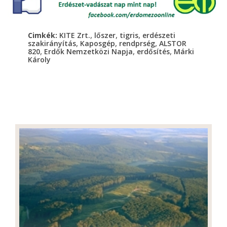
,
,
,
Cimkék:
KITE Zrt.
lőszer
tigris
erdészeti
,
,
,
szakirányítás
Kaposgép
rendprség
ALSTOR
,
,
,
820
Erdők Nemzetközi Napja
erdősítés
Márki
Károly