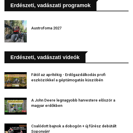
Erdészeti, vadászati programok
Austrofoma 2027
Erdészeti, vadászati videók
Fától az aprítékig - Erdőgazdálkodás profi
eszközökkel a géptámogatás küszöbén
A John Deere legnagyobb harvestere először a
magyar erdőkben
Csalódott bajnok a dobogón + új fűrész debütált
Soponyán!