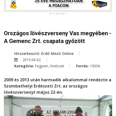
h i r d e t é s
Országos lövészverseny Vas megyében -
A Gemenc Zrt. csapata győzött
Hírszerkesztő: Erdő-Mező Online
2015.06.02.
Kategória:
Fegyver, lövészet
Forrás:
19056
2009 és 2013 után harmadik alkalommal rendezte a
Szombathelyi Erdészeti Zrt. az országos
lövészversenyt május 22-én.