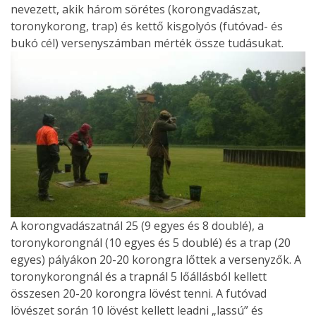
nevezett, akik három sörétes (korongvadászat,
toronykorong, trap) és kettő kisgolyós (futóvad- és
bukó cél) versenyszámban mérték össze tudásukat.
A korongvadászatnál 25 (9 egyes és 8 doublé), a
toronykorongnál (10 egyes és 5 doublé) és a trap (20
egyes) pályákon 20-20 korongra lőttek a versenyzők. A
toronykorongnál és a trapnál 5 lőállásból kellett
összesen 20-20 korongra lövést tenni. A futóvad
lövészet során 10 lövést kellett leadni „lassú” és