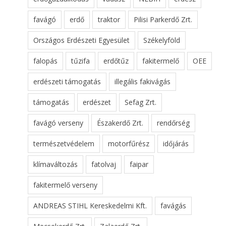
favágó
erdő
traktor
Pilisi Parkerdő Zrt.
Országos Erdészeti Egyesület
Székelyföld
falopás
tűzifa
erdőtűz
fakitermelő
OEE
erdészeti támogatás
illegális fakivágás
támogatás
erdészet
Sefag Zrt.
favágó verseny
Északerdő Zrt.
rendőrség
természetvédelem
motorfűrész
időjárás
klímaváltozás
fatolvaj
faipar
fakitermelő verseny
ANDREAS STIHL Kereskedelmi Kft.
favágás