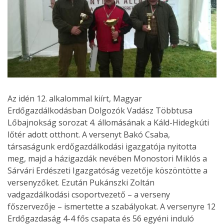
Az idén 12. alkalommal kiírt, Magyar
Erdőgazdálkodásban Dolgozók Vadász Többtusa
Lőbajnokság sorozat 4. állomásának a Káld-Hidegkúti
lőtér adott otthont. A versenyt Bakó Csaba,
társaságunk erdőgazdálkodási igazgatója nyitotta
meg, majd a házigazdák nevében Monostori Miklós a
Sárvári Erdészeti Igazgatóság vezetője köszöntötte a
versenyzőket. Ezután Pukánszki Zoltán
vadgazdálkodási csoportvezető – a verseny
főszervezője – ismertette a szabályokat. A versenyre 12
Erdőgazdaság 4-4 fős csapata és 56 egyéni induló