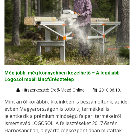
Még jobb, még könnyebben kezelhető – A legújabb
Logosol mobil láncfűrésztelep
Hírszerkesztő: Erdő-Mező Online
2018.06.19.
Mint arról korábbi cikkeinkben is beszámoltunk, az idei
évben Magyarországon is több új termékkel is
jelentkezik a prémium minőségű faipari termékeiről
ismert svéd LOGOSOL. A fejlesztéseket 2017 őszén
Harnösandban, a gyártó cégközpontjában mutatták