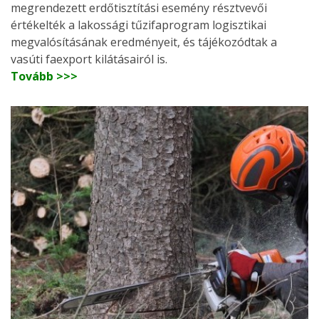
megrendezett erdőtisztítási esemény résztvevői
értékelték a lakossági tűzifaprogram logisztikai
megvalósításának eredményeit, és tájékozódtak a
vasúti faexport kilátásairól is.
Tovább >>>