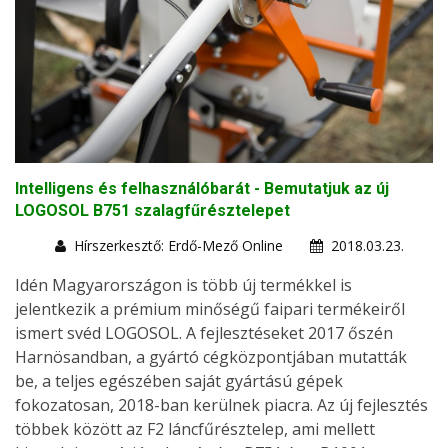
Intelligens és felhasználóbarát - Bemutatjuk az új
LOGOSOL B751 szalagfűrésztelepet
Hírszerkesztő: Erdő-Mező Online
2018.03.23.
Idén Magyarországon is több új termékkel is
jelentkezik a prémium minőségű faipari termékeiről
ismert svéd LOGOSOL. A fejlesztéseket 2017 őszén
Harnösandban, a gyártó cégközpontjában mutatták
be, a teljes egészében saját gyártású gépek
fokozatosan, 2018-ban kerülnek piacra. Az új fejlesztés
többek között az F2 láncfűrésztelep, ami mellett