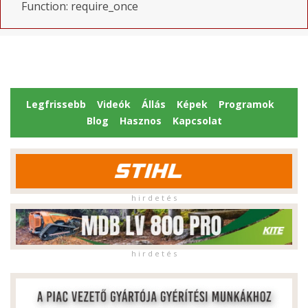
Function: require_once
Legfrissebb
Videók
Állás
Képek
Programok
Blog
Hasznos
Kapcsolat
h i r d e t é s
h i r d e t é s