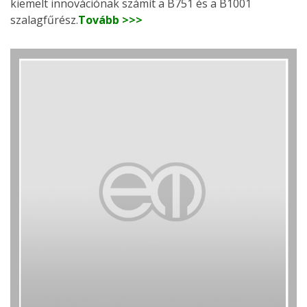
kiemelt innovációnak számít a B751 és a B1001
szalagfűrész.
Tovább >>>