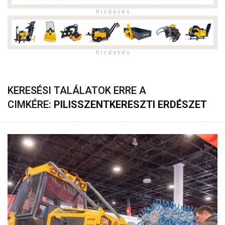
h i r d e t é s
h i r d e t é s
KERESÉSI TALÁLATOK ERRE A
CIMKÉRE:
PILISSZENTKERESZTI ERDÉSZET