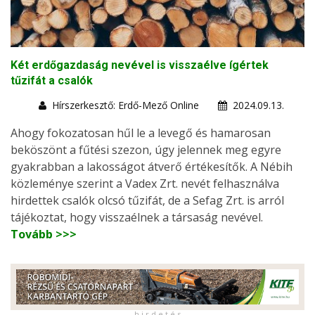
Két erdőgazdaság nevével is visszaélve ígértek
tűzifát a csalók
Hírszerkesztő: Erdő-Mező Online
2024.09.13.
Ahogy fokozatosan hűl le a levegő és hamarosan
beköszönt a fűtési szezon, úgy jelennek meg egyre
gyakrabban a lakosságot átverő értékesítők. A Nébih
közleménye szerint a Vadex Zrt. nevét felhasználva
hirdettek csalók olcsó tűzifát, de a Sefag Zrt. is arról
tájékoztat, hogy visszaélnek a társaság nevével.
Tovább >>>
h i r d e t é s