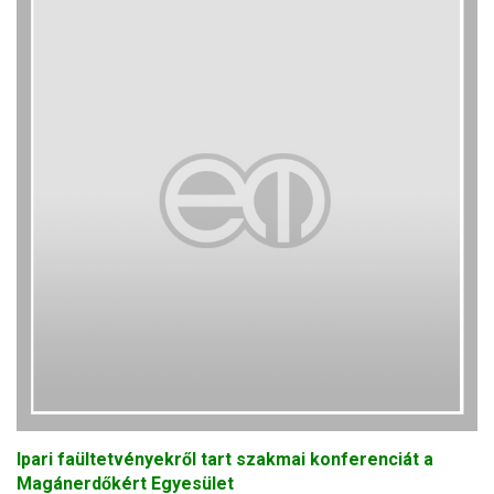
Ipari faültetvényekről tart szakmai konferenciát a
Magánerdőkért Egyesület