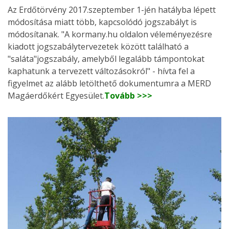
Az Erdőtörvény 2017.szeptember 1-jén hatályba lépett
módosítása miatt több, kapcsolódó jogszabályt is
módosítanak. "A kormany.hu oldalon véleményezésre
kiadott jogszabálytervezetek között található a
"saláta"jogszabály, amelyből legalább támpontokat
kaphatunk a tervezett változásokról" - hívta fel a
figyelmet az alább letölthető dokumentumra a MERD
Magáerdőkért Egyesület.
Tovább >>>