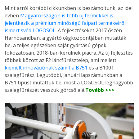
Mint arról korábbi cikkünkben is beszámoltunk, az idei
évben
Magyarországon is több új termékkel is
jelentkezik a prémium minőségű faipari termékeiről
ismert svéd LOGOSOL
. A fejlesztéseket 2017 őszén
Harnösandban, a gyártó cégközpontjában mutatták
be, a teljes egészében saját gyártású gépek
fokozatosan, 2018-ban kerülnek piacra. Az új fejlesztés
többek között az F2 láncfűrésztelep, ami mellett
kiemelt innovációnak számít a B751
és a B1001
szalagfűrész. Legutóbbi, januári lapszámunkban a
B751 típust mutattuk be, most a LOGOSOL legnagyobb
szalagfűrészét vesszük górcső alá.
Tovább >>>