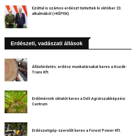
Ezúttal is számos erdészt tüntettek ki október 23.
alkalmából (+KÉPEK)
Erdészeti, vadászati állások
Álláshirdetés: erdész munkatársakat keres a Kozák-
Trans Kft.
Erdőmérnök oktatót keres a Déli Agrárszakképzési
Centrum
Erdészetigép-szerelőt keres a Forest Power Kft.