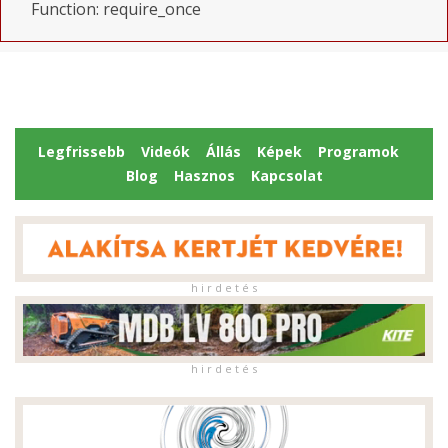
Function: require_once
Legfrissebb
Videók
Állás
Képek
Programok
Blog
Hasznos
Kapcsolat
h i r d e t é s
h i r d e t é s