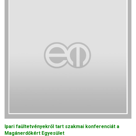
Ipari faültetvényekről tart szakmai konferenciát a
Magánerdőkért Egyesület