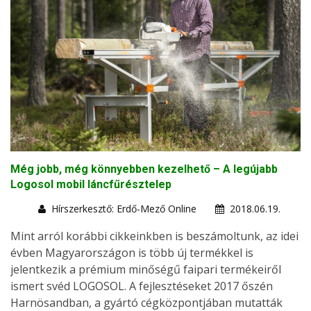
Még jobb, még könnyebben kezelhető – A legújabb
Logosol mobil láncfűrésztelep
Hírszerkesztő: Erdő-Mező Online
2018.06.19.
Mint arról korábbi cikkeinkben is beszámoltunk, az idei
évben Magyarországon is több új termékkel is
jelentkezik a prémium minőségű faipari termékeiről
ismert svéd LOGOSOL. A fejlesztéseket 2017 őszén
Harnösandban, a gyártó cégközpontjában mutatták