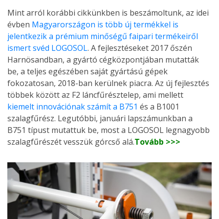
Mint arról korábbi cikkünkben is beszámoltunk, az idei
évben
Magyarországon is több új termékkel is
jelentkezik a prémium minőségű faipari termékeiről
ismert svéd LOGOSOL
. A fejlesztéseket 2017 őszén
Harnösandban, a gyártó cégközpontjában mutatták
be, a teljes egészében saját gyártású gépek
fokozatosan, 2018-ban kerülnek piacra. Az új fejlesztés
többek között az F2 láncfűrésztelep, ami mellett
kiemelt innovációnak számít a B751
és a B1001
szalagfűrész. Legutóbbi, januári lapszámunkban a
B751 típust mutattuk be, most a LOGOSOL legnagyobb
szalagfűrészét vesszük górcső alá.
Tovább >>>