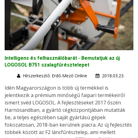
Intelligens és felhasználóbarát - Bemutatjuk az új
LOGOSOL B751 szalagfűrésztelepet
Hírszerkesztő: Erdő-Mező Online
2018.03.23.
Idén Magyarországon is több új termékkel is
jelentkezik a prémium minőségű faipari termékeiről
ismert svéd LOGOSOL. A fejlesztéseket 2017 őszén
Harnösandban, a gyártó cégközpontjában mutatták
be, a teljes egészében saját gyártású gépek
fokozatosan, 2018-ban kerülnek piacra. Az új fejlesztés
többek között az F2 láncfűrésztelep, ami mellett