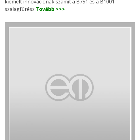
kiemelt innovációnak számít a B751 és a B1001
szalagfűrész.
Tovább >>>