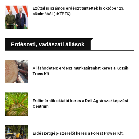
Ezúttal is számos erdészt tüntettek ki október 23.
alkalmából (+KÉPEK)
Erdészeti, vadászati állások
Álláshirdetés: erdész munkatársakat keres a Kozák-
Trans Kft.
Erdőmérnök oktatót keres a Déli Agrárszakképzési
Centrum
Erdészetigép-szerelőt keres a Forest Power Kft.