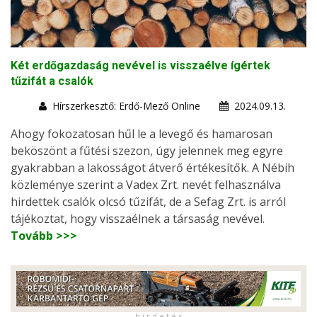
Két erdőgazdaság nevével is visszaélve ígértek
tűzifát a csalók
Hírszerkesztő: Erdő-Mező Online
2024.09.13.
Ahogy fokozatosan hűl le a levegő és hamarosan
beköszönt a fűtési szezon, úgy jelennek meg egyre
gyakrabban a lakosságot átverő értékesítők. A Nébih
közleménye szerint a Vadex Zrt. nevét felhasználva
hirdettek csalók olcsó tűzifát, de a Sefag Zrt. is arról
tájékoztat, hogy visszaélnek a társaság nevével.
Tovább >>>
h i r d e t é s