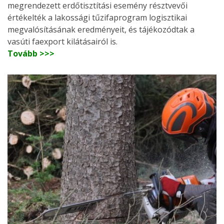
megrendezett erdőtisztítási esemény résztvevői
értékelték a lakossági tűzifaprogram logisztikai
megvalósításának eredményeit, és tájékozódtak a
vasúti faexport kilátásairól is.
Tovább >>>