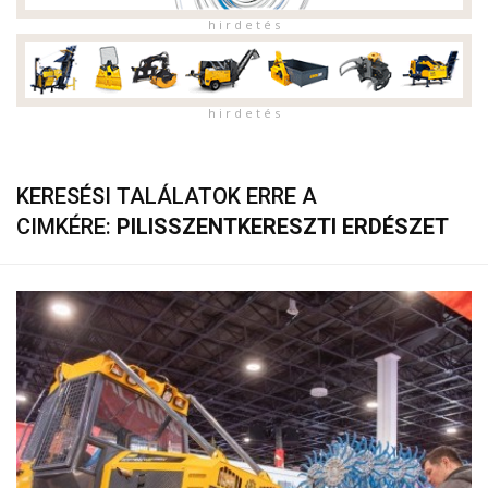
h i r d e t é s
h i r d e t é s
KERESÉSI TALÁLATOK ERRE A
CIMKÉRE:
PILISSZENTKERESZTI ERDÉSZET