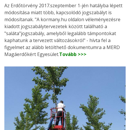
Az Erdőtörvény 2017.szeptember 1-jén hatályba lépett
módosítása miatt több, kapcsolódó jogszabályt is
módosítanak. "A kormany.hu oldalon véleményezésre
kiadott jogszabálytervezetek között található a
"saláta"jogszabály, amelyből legalább támpontokat
kaphatunk a tervezett változásokról" - hívta fel a
figyelmet az alább letölthető dokumentumra a MERD
Magáerdőkért Egyesület.
Tovább >>>