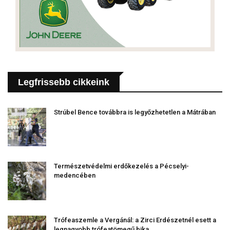
Legfrissebb cikkeink
Strúbel Bence továbbra is legyőzhetetlen a Mátrában
Természetvédelmi erdőkezelés a Pécselyi-
medencében
Trófeaszemle a Vergánál: a Zirci Erdészetnél esett a
legnagyobb trófeatömegű bika