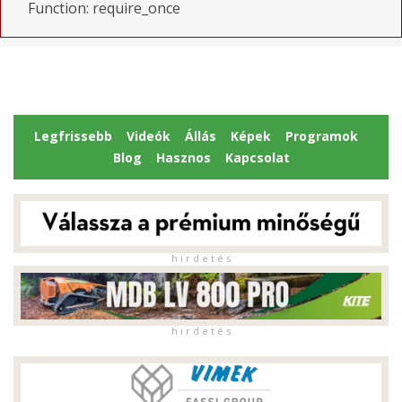
Function: require_once
Legfrissebb
Videók
Állás
Képek
Programok
Blog
Hasznos
Kapcsolat
h i r d e t é s
h i r d e t é s