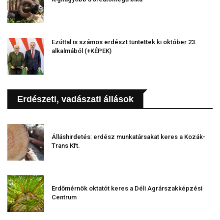
Ezúttal is számos erdészt tüntettek ki október 23.
alkalmából (+KÉPEK)
Erdészeti, vadászati állások
Álláshirdetés: erdész munkatársakat keres a Kozák-
Trans Kft.
Erdőmérnök oktatót keres a Déli Agrárszakképzési
Centrum