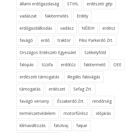
állami erdőgazdaság
STIHL
erdészeti gép
vadászat
fakitermelés
Erdély
erdőgazdálkodás
vadász
NÉBIH
erdész
favágó
erdő
traktor
Pilisi Parkerdő Zrt.
Országos Erdészeti Egyesület
Székelyföld
falopás
tűzifa
erdőtűz
fakitermelő
OEE
erdészeti támogatás
illegális fakivágás
támogatás
erdészet
Sefag Zrt.
favágó verseny
Északerdő Zrt.
rendőrség
természetvédelem
motorfűrész
időjárás
klímaváltozás
fatolvaj
faipar