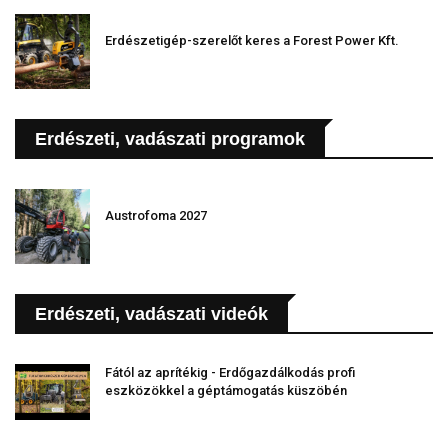
Erdészetigép-szerelőt keres a Forest Power Kft.
Erdészeti, vadászati programok
Austrofoma 2027
Erdészeti, vadászati videók
Fától az aprítékig - Erdőgazdálkodás profi
eszközökkel a géptámogatás küszöbén