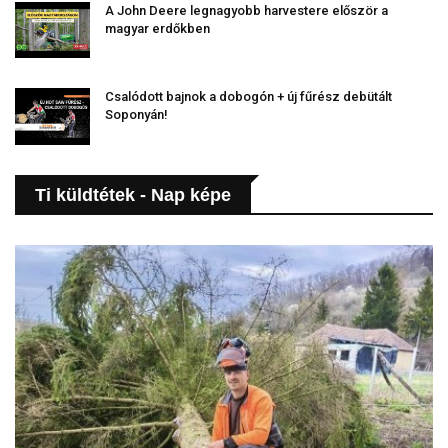
A John Deere legnagyobb harvestere először a
magyar erdőkben
Csalódott bajnok a dobogón + új fűrész debütált
Soponyán!
Ti küldtétek - Nap képe