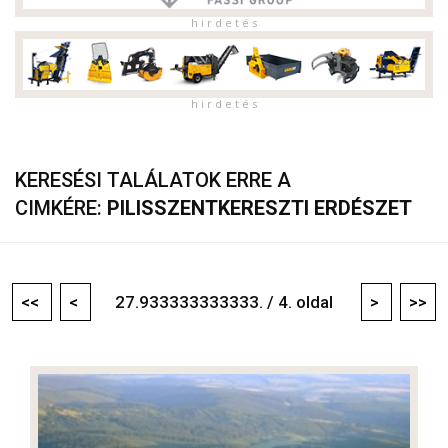
h i r d e t é s
h i r d e t é s
KERESÉSI TALÁLATOK ERRE A
CIMKÉRE:
PILISSZENTKERESZTI ERDÉSZET
<<
<
27.933333333333. / 4. oldal
>
>>