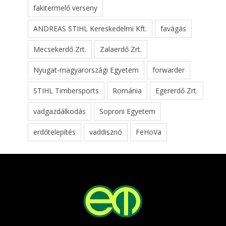
fakitermelő verseny
ANDREAS STIHL Kereskedelmi Kft.
favágás
Mecsekerdő Zrt.
Zalaerdő Zrt.
Nyugat-magyarországi Egyetem
forwarder
STIHL Timbersports
Románia
Egererdő Zrt.
vadgazdálkodás
Soproni Egyetem
erdőtelepítés
vaddisznó
FeHoVa