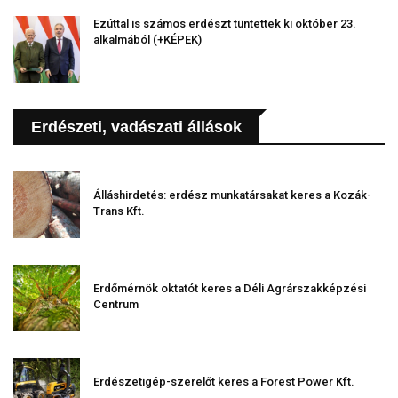
Ezúttal is számos erdészt tüntettek ki október 23.
alkalmából (+KÉPEK)
Erdészeti, vadászati állások
Álláshirdetés: erdész munkatársakat keres a Kozák-
Trans Kft.
Erdőmérnök oktatót keres a Déli Agrárszakképzési
Centrum
Erdészetigép-szerelőt keres a Forest Power Kft.