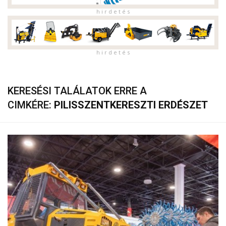
h i r d e t é s
h i r d e t é s
KERESÉSI TALÁLATOK ERRE A
CIMKÉRE:
PILISSZENTKERESZTI ERDÉSZET