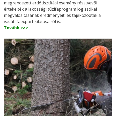
megrendezett erdőtisztítási esemény résztvevői
értékelték a lakossági tűzifaprogram logisztikai
megvalósításának eredményeit, és tájékozódtak a
vasúti faexport kilátásairól is.
Tovább >>>