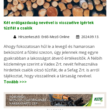
Két erdőgazdaság nevével is visszaélve ígértek
tűzifát a csalók
Hírszerkesztő: Erdő-Mező Online
2024.09.13.
Ahogy fokozatosan hűl le a levegő és hamarosan
beköszönt a fűtési szezon, úgy jelennek meg egyre
gyakrabban a lakosságot átverő értékesítők. A Nébih
közleménye szerint a Vadex Zrt. nevét felhasználva
hirdettek csalók olcsó tűzifát, de a Sefag Zrt. is arról
tájékoztat, hogy visszaélnek a társaság nevével.
Tovább >>>
h i r d e t é s