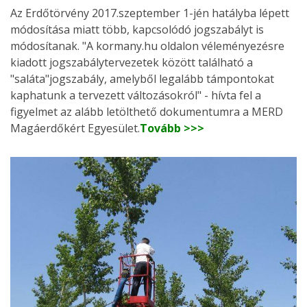
Az Erdőtörvény 2017.szeptember 1-jén hatályba lépett
módosítása miatt több, kapcsolódó jogszabályt is
módosítanak. "A kormany.hu oldalon véleményezésre
kiadott jogszabálytervezetek között található a
"saláta"jogszabály, amelyből legalább támpontokat
kaphatunk a tervezett változásokról" - hívta fel a
figyelmet az alább letölthető dokumentumra a MERD
Magáerdőkért Egyesület.
Tovább >>>