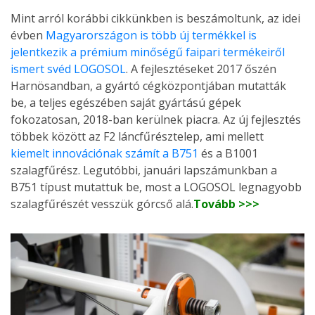
Mint arról korábbi cikkünkben is beszámoltunk, az idei
évben
Magyarországon is több új termékkel is
jelentkezik a prémium minőségű faipari termékeiről
ismert svéd LOGOSOL
. A fejlesztéseket 2017 őszén
Harnösandban, a gyártó cégközpontjában mutatták
be, a teljes egészében saját gyártású gépek
fokozatosan, 2018-ban kerülnek piacra. Az új fejlesztés
többek között az F2 láncfűrésztelep, ami mellett
kiemelt innovációnak számít a B751
és a B1001
szalagfűrész. Legutóbbi, januári lapszámunkban a
B751 típust mutattuk be, most a LOGOSOL legnagyobb
szalagfűrészét vesszük górcső alá.
Tovább >>>