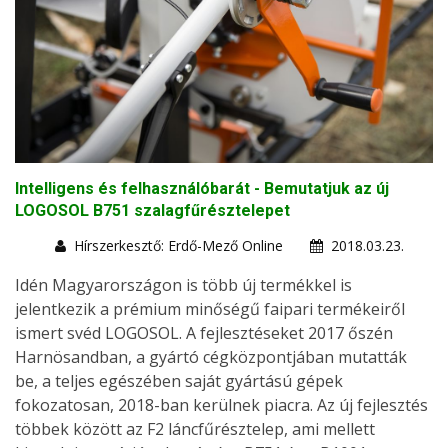
Intelligens és felhasználóbarát - Bemutatjuk az új
LOGOSOL B751 szalagfűrésztelepet
Hírszerkesztő: Erdő-Mező Online
2018.03.23.
Idén Magyarországon is több új termékkel is
jelentkezik a prémium minőségű faipari termékeiről
ismert svéd LOGOSOL. A fejlesztéseket 2017 őszén
Harnösandban, a gyártó cégközpontjában mutatták
be, a teljes egészében saját gyártású gépek
fokozatosan, 2018-ban kerülnek piacra. Az új fejlesztés
többek között az F2 láncfűrésztelep, ami mellett