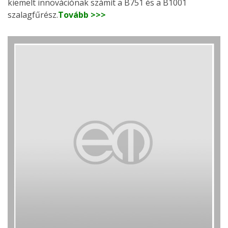
kiemelt innovációnak számít a B751 és a B1001
szalagfűrész.
Tovább >>>