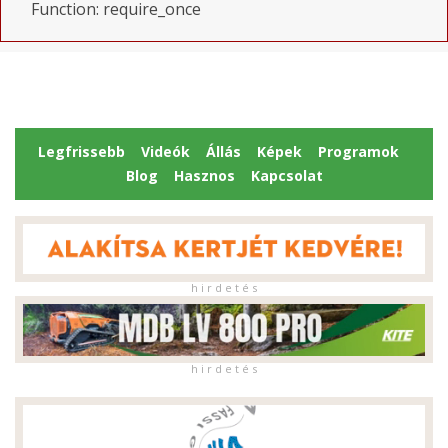
Function: require_once
Legfrissebb
Videók
Állás
Képek
Programok
Blog
Hasznos
Kapcsolat
h i r d e t é s
h i r d e t é s