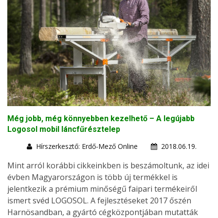
Még jobb, még könnyebben kezelhető – A legújabb
Logosol mobil láncfűrésztelep
Hírszerkesztő: Erdő-Mező Online
2018.06.19.
Mint arról korábbi cikkeinkben is beszámoltunk, az idei
évben Magyarországon is több új termékkel is
jelentkezik a prémium minőségű faipari termékeiről
ismert svéd LOGOSOL. A fejlesztéseket 2017 őszén
Harnösandban, a gyártó cégközpontjában mutatták