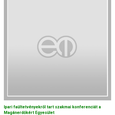
Ipari faültetvényekről tart szakmai konferenciát a
Magánerdőkért Egyesület