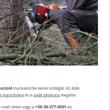
sztoló
munkakörbe keres kollégát. Az állás
s jogosítvány
és a
saját gépkocsi
megléte.
-mail címen vagy a
+36-30-377-6501
-es