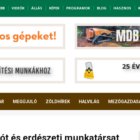
EBB
VIDEÓK
ÁLLÁS
KÉPEK
PROGRAMOK
BLOG
HASZNOS
AR
MEGÚJULÓ
ZÖLDHÍREK
HALVILÁG
MEZŐGAZDAS
lót és erdészeti munkatársat