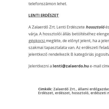
telefonszámon lehet.
LENTI ERDÉSZET
A Zalaerdő Zrt. Lenti Erdészete
hossztoló
é
várja. A hossztolói állás betöltéséhez eleng
gépkocsi
megléte, de előnyt jelent, ha a je
szakmai tapasztalata van. Az erdészeti felada
jelentkező rendelkezik B kategóriás jogosít
Jelentkezni a
lenti@zalaerdo.hu
e-mail cím
,
Cimkék:
Zalaerdő Zrt.
állami erdőgazda
,
,
,
Erdészet
erdészet
hossztoló
erdészeti