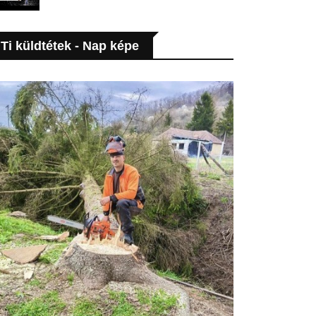
Ti küldtétek - Nap képe