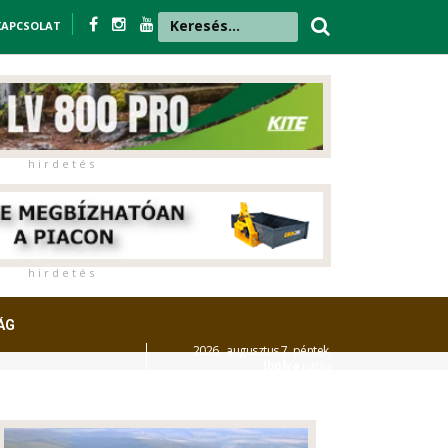
KAPCSOLAT
h i r d e t é s
h i r d e t é s
ÁG
2026. augusztus 7. péntek,
Ibolya
napja