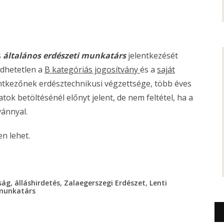
s
általános erdészeti munkatárs
jelentkezését
edhetetlen a
B kategóriás jogosítvány
és a
saját
lentkezőnek erdésztechnikusi végzettsége, több éves
tok betöltésénél előnyt jelent, de nem feltétel, ha a
vánnyal.
en lehet.
,
,
,
ság
álláshirdetés
Zalaegerszegi Erdészet
Lenti
 munkatárs