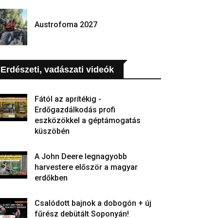
Austrofoma 2027
Erdészeti, vadászati videók
Fától az aprítékig -
Erdőgazdálkodás profi
eszközökkel a géptámogatás
küszöbén
A John Deere legnagyobb
harvestere először a magyar
erdőkben
Csalódott bajnok a dobogón + új
fűrész debütált Soponyán!