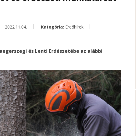
2022.11.04.
Kategória:
Erdőhírek
aegerszegi és Lenti Erdészetébe az alábbi