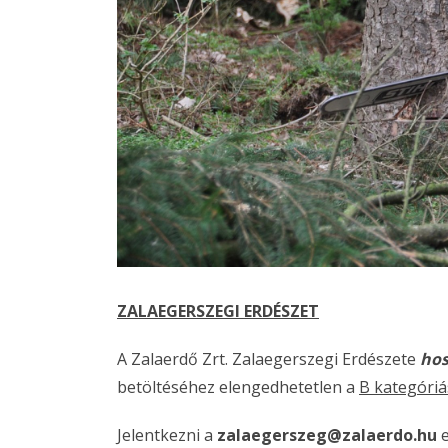
ZALAEGERSZEGI ERDÉSZET
A Zalaerdő Zrt. Zalaegerszegi Erdészete
hos
betöltéséhez elengedhetetlen a
B kategóriá
Jelentkezni a
zalaegerszeg@zalaerdo.hu
e