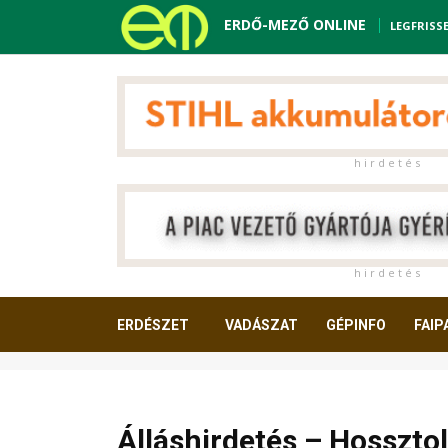
ERDŐ-MEZŐ ONLINE
LEGFRISS
h i r d e t é s
h i r d e t é s
ERDÉSZET
VADÁSZAT
GÉPINFO
FAIP
OLVASNIVALÓ
Álláshirdetés – Hosszto