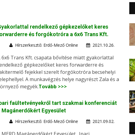
yakorlattal rendelkező gépkezelőket keres
orwarderre és forgókotróra a 6x6 Trans Kft.
Hírszerkesztő: Erdő-Mező Online
2021.10.26.
 6x6 Trans Kft. csapata bővítése miatt gyakorlattal
endelkező gépkezelőket keres forwarderre és
akitermelő fejekkel szerelt forgókotróra becsehelyi
elephellyel. A munkavégzés helye nagyrészt Zala és a
örnyező megyék.
Tovább >>>
pari faültetvényekről tart szakmai konferenciát
a Magánerdőkért Egyesület
Hírszerkesztő: Erdő-Mező Online
2021.09.02.
 MERD Magánerdőkért Egyesület „Ipari