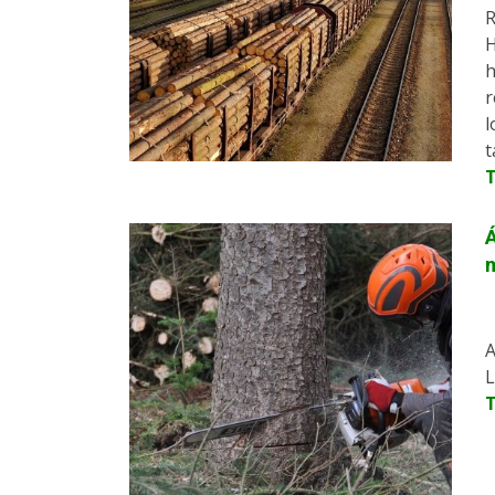
R
H
h
r
l
t
Á
m
A
L