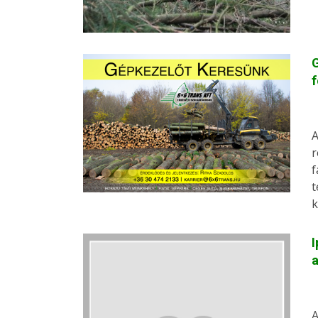
G
f
A
r
f
t
k
I
A