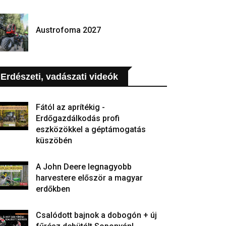
Austrofoma 2027
Erdészeti, vadászati videók
Fától az aprítékig -
Erdőgazdálkodás profi
eszközökkel a géptámogatás
küszöbén
A John Deere legnagyobb
harvestere először a magyar
erdőkben
Csalódott bajnok a dobogón + új