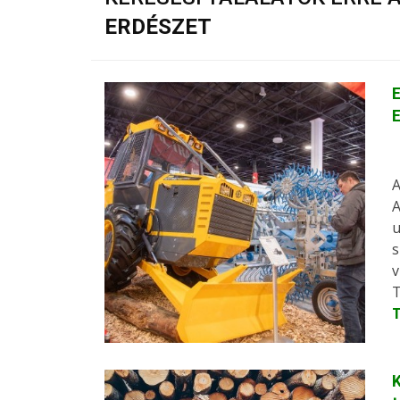
ERDÉSZET
E
A
A
u
s
v
T
K