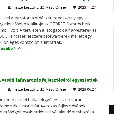
Hírszerkesztő: Erdő-Mező Online
2023.11.27.
z idei Austrofoma erdészeti rendezvény egyik
egjelentősebb kiállítója az ÖFORST Forsttechnik
mbH volt. A területen a látogatók a harvesterek és
BC 3 rendszerrel szerelt forwarderek mellett egy
ülönleges vonszolót is láthattak.
Tovább >>>
 vasúti fafuvarozás fejlesztéséről egyeztettek
Hírszerkesztő: Erdő-Mező Online
2023.06.27.
nkéntes erdei hulladékgyűjtési akció során
lemezték a vasúti fafuvarozás fejlesztésének
ehetőségeit nyolc erdészeti vállalat döntéshozói a