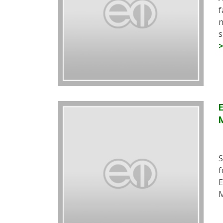
f
n
s
E
S
f
E
M