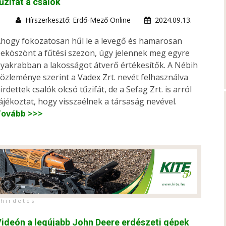
űzifát a csalók
Hírszerkesztő: Erdő-Mező Online
2024.09.13.
hogy fokozatosan hűl le a levegő és hamarosan
eköszönt a fűtési szezon, úgy jelennek meg egyre
yakrabban a lakosságot átverő értékesítők. A Nébih
özleménye szerint a Vadex Zrt. nevét felhasználva
irdettek csalók olcsó tűzifát, de a Sefag Zrt. is arról
ájékoztat, hogy visszaélnek a társaság nevével.
Tovább >>>
h i r d e t é s
ideón a legújabb John Deere erdészeti gépek