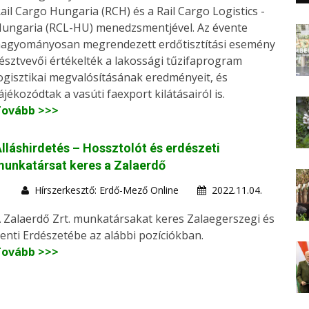
ail Cargo Hungaria (RCH) és a Rail Cargo Logistics -
ungaria (RCL-HU) menedzsmentjével. Az évente
agyományosan megrendezett erdőtisztítási esemény
észtvevői értékelték a lakossági tűzifaprogram
ogisztikai megvalósításának eredményeit, és
ájékozódtak a vasúti faexport kilátásairól is.
Tovább >>>
lláshirdetés – Hossztolót és erdészeti
unkatársat keres a Zalaerdő
Hírszerkesztő: Erdő-Mező Online
2022.11.04.
 Zalaerdő Zrt. munkatársakat keres Zalaegerszegi és
enti Erdészetébe az alábbi pozíciókban.
Tovább >>>