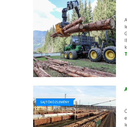
A
l
G
I
k
A
SAJTÓKÖZLEMÉNY
Ö
e
l