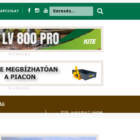
KAPCSOLAT
h i r d e t é s
h i r d e t é s
ÁG
2026. augusztus 7. péntek,
Ibolya
napja