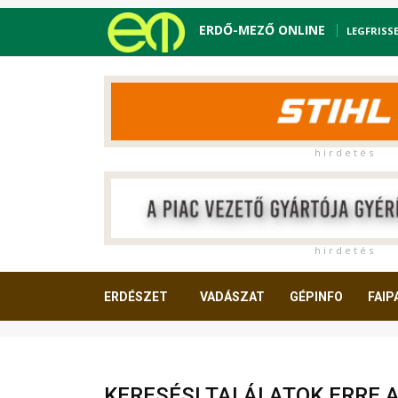
ERDŐ-MEZŐ ONLINE
LEGFRISS
h i r d e t é s
h i r d e t é s
ERDÉSZET
VADÁSZAT
GÉPINFO
FAIP
OLVASNIVALÓ
KERESÉSI TALÁLATOK ERRE 