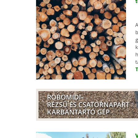
t
A
b
g
k
h
t
V