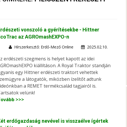
rdészeti vonszoló a gyérítésekbe - Hittner
EcoTrac az AGROmashEXPO-n
Hírszerkesztő: Erdő-Mező Online
2025.02.10.
z erdészeti szegmens is helyet kapott az idei
GROmashEXPO kiállításon. A Royal Traktor standján
gyanis egy Hittner erdészeti traktort vehettek
zemügyre a látogatók, miközben ízelítőt adtunk
ideónkban a REMET termékcsalád tagjairól is.
artsatok velünk!
Tovább >>>
ét erdőgazdaság nevével is visszaélve ígértek