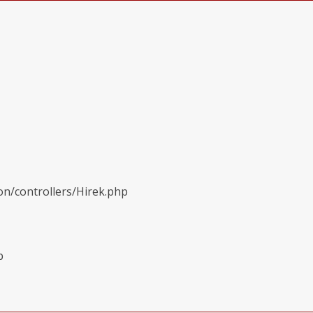
on/controllers/Hirek.php
p