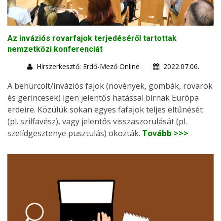
Az inváziós rovarfajok terjedéséről tartottak
nemzetközi konferenciát
Hírszerkesztő: Erdő-Mező Online
2022.07.06.
A behurcolt/inváziós fajok (növények, gombák, rovarok
és gerincesek) igen jelentős hatással bírnak Európa
erdeire. Közülük sokan egyes fafajok teljes eltűnését
(pl. szilfavész), vagy jelentős visszaszorulását (pl.
szelídgesztenye pusztulás) okozták.
Tovább >>>