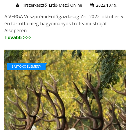
Hírszerkesztő: Erdő-Mező Online
2022.10.19.
A VERGA Veszprémi Erdőgazdaság Zrt. 2022. október 5-
én tartotta meg hagyományos trófeamustráját
Alsóperén.
Tovább >>>
SAJTÓKÖZLEMÉNY