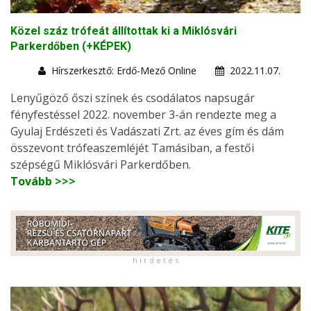
Közel száz trófeát állítottak ki a Miklósvári
Parkerdőben (+KÉPEK)
Hírszerkesztő: Erdő-Mező Online
2022.11.07.
Lenyűgöző őszi színek és csodálatos napsugár
fényfestéssel 2022. november 3-án rendezte meg a
Gyulaj Erdészeti és Vadászati Zrt. az éves gím és dám
összevont trófeaszemléjét Tamásiban, a festői
szépségű Miklósvári Parkerdőben.
Tovább >>>
h i r d e t é s