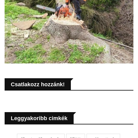
Csatlakozz hozzánk!
Leggyakoribb cimkék