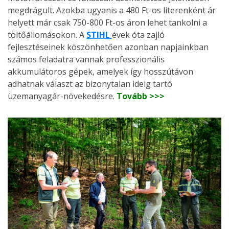
megdrágult. Azokba ugyanis a 480 Ft-os literenként ár
helyett már csak 750-800 Ft-os áron lehet tankolni a
töltőállomásokon. A
STIHL
évek óta zajló
fejlesztéseinek köszönhetően azonban napjainkban
számos feladatra vannak professzionális
akkumulátoros gépek, amelyek így hosszútávon
adhatnak választ az bizonytalan ideig tartó
üzemanyagár-növekedésre.
Tovább >>>