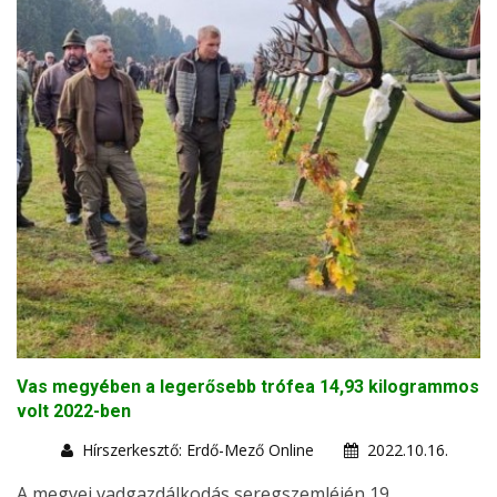
Vas megyében a legerősebb trófea 14,93 kilogrammos
volt 2022-ben
Hírszerkesztő: Erdő-Mező Online
2022.10.16.
A megyei vadgazdálkodás seregszemléjén 19