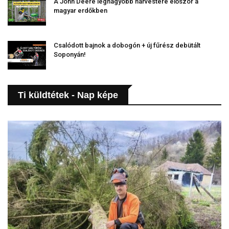
A John Deere legnagyobb harvestere először a
magyar erdőkben
Csalódott bajnok a dobogón + új fűrész debütált
Soponyán!
Ti küldtétek - Nap képe