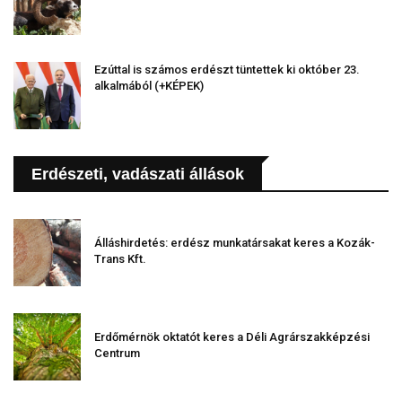
Ezúttal is számos erdészt tüntettek ki október 23.
alkalmából (+KÉPEK)
Erdészeti, vadászati állások
Álláshirdetés: erdész munkatársakat keres a Kozák-
Trans Kft.
Erdőmérnök oktatót keres a Déli Agrárszakképzési
Centrum