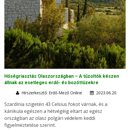
Hőségriasztás Olaszországban – A tűzoltók készen
állnak az esetleges erdő- és bozóttüzekre
Hírszerkesztő: Erdő-Mező Online
2023.06.20.
Szardínia szigetén 43 Celsius fokot várnak, és a
kánikula egészen a hétvégéig eltart az egész
országban az olasz polgári védelem keddi
figyelmeztetése szerint.