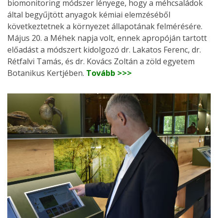
biomonitoring módszer lényege, hogy a méhcsaládok
által begyűjtött anyagok kémiai elemzéséből
következtetnek a környezet állapotának felmérésére.
Május 20. a Méhek napja volt, ennek apropóján tartott
előadást a módszert kidolgozó dr. Lakatos Ferenc, dr.
Rétfalvi Tamás, és dr. Kovács Zoltán a zöld egyetem
Botanikus Kertjében.
Tovább >>>