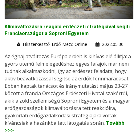
Klímaváltozásra reagáló erdészeti stratégiával segíti
Franciaországot a Soproni Egyetem
Hírszerkesztő: Erdő-Mező Online
2022.05.30.
Az éghajlatváltozás Európa erdeit is kihívás elé állítja: a
gyors ütemű felmelegedéshez egyes fafajok már nem
tudnak alkalmazkodni, így az erdészet feladata, hogy
aktív beavatkozással segítse az erdők fennmaradását.
Ebben kaptak tanácsot és iránymutatást május 23-27
között a francia Országos Erdészeti Hivatal szakértői,
akik a zöld szellemiségű Soproni Egyetem és a magyar
erdőgazdaságok klímaváltozásra tett reakcióira,
gyakorlati erdőgazdálkodási stratégiájára voltak
kíváncsiak a hazánkba tett látogatás során.
Tovább
>>>