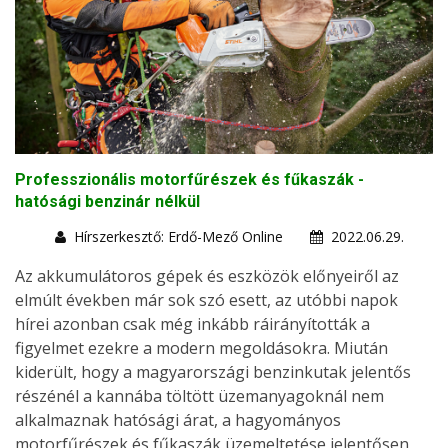
Professzionális motorfűrészek és fűkaszák -
hatósági benzinár nélkül
Hírszerkesztő: Erdő-Mező Online
2022.06.29.
Az akkumulátoros gépek és eszközök előnyeiről az
elmúlt években már sok szó esett, az utóbbi napok
hírei azonban csak még inkább ráirányították a
figyelmet ezekre a modern megoldásokra. Miután
kiderült, hogy a magyarországi benzinkutak jelentős
részénél a kannába töltött üzemanyagoknál nem
alkalmaznak hatósági árat, a hagyományos
motorfűrészek és fűkaszák üzemeltetése jelentősen