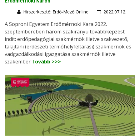
Erdőmérnöki Karon
Hírszerkesztő: Erdő-Mező Online
2022.07.12.
A Soproni Egyetem Erdőmérnöki Kara 2022.
szeptemberében három szakirányú továbbképzést
indít: erdőpedagógiai szakmérnök illetve szakvezető,
talajtani (erdészeti termőhelyfeltárási) szakmérnök és
vadgazdálkodási igazgatása szakmérnök illetve
szakember.
Tovább >>>