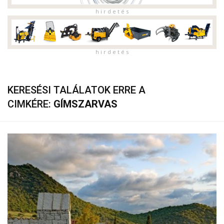
h i r d e t é s
h i r d e t é s
KERESÉSI TALÁLATOK ERRE A
CIMKÉRE:
GÍMSZARVAS