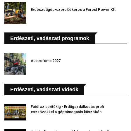
Erdészetigép-szerelőt keres a Forest Power Kft.
Erdészeti, vadászati programok
Austrofoma 2027
Erdészeti, vadászati videók
Fától az aprítékig - Erdőgazdálkodás profi
eszközökkel a géptámogatás küszöbén