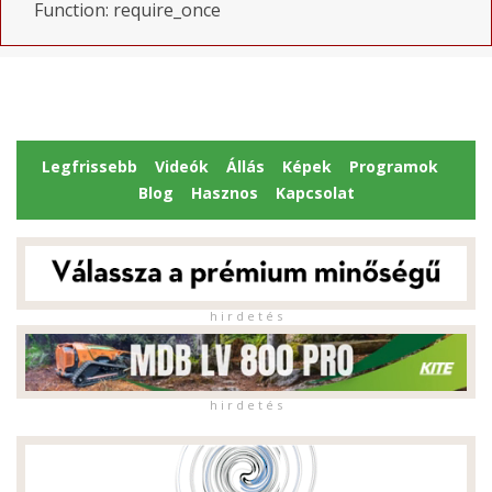
Function: require_once
Legfrissebb
Videók
Állás
Képek
Programok
Blog
Hasznos
Kapcsolat
h i r d e t é s
h i r d e t é s