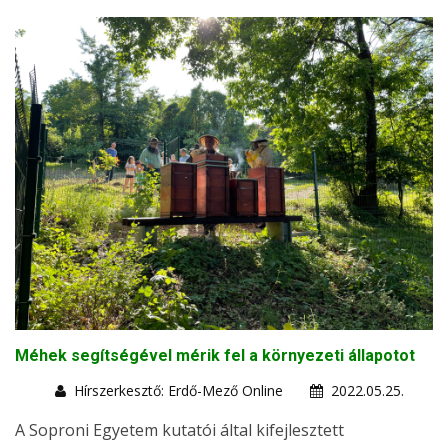
Méhek segítségével mérik fel a környezeti állapotot
Hírszerkesztő: Erdő-Mező Online
2022.05.25.
A Soproni Egyetem kutatói által kifejlesztett