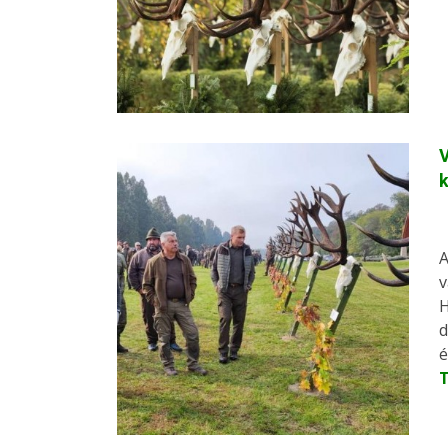
V
A
v
H
d
é