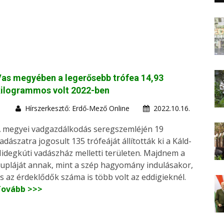
as megyében a legerősebb trófea 14,93
kilogrammos volt 2022-ben
Hírszerkesztő: Erdő-Mező Online
2022.10.16.
 megyei vadgazdálkodás seregszemléjén 19
adászatra jogosult 135 trófeáját állították ki a Káld-
idegkúti vadászház melletti területen. Majdnem a
upláját annak, mint a szép hagyomány indulásakor,
s az érdeklődők száma is több volt az eddigieknél.
Tovább >>>