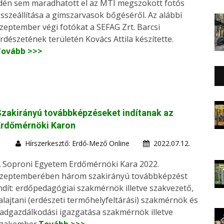
dén sem maradhatott el az MTI megszokott fotós
sszeállítása a gímszarvasok bőgéséről. Az alábbi
zeptember végi fotókat a SEFAG Zrt. Barcsi
rdészetének területén Kovács Attila készítette.
Tovább >>>
zakirányú továbbképzéseket indítanak az
Erdőmérnöki Karon
Hírszerkesztő: Erdő-Mező Online
2022.07.12.
 Soproni Egyetem Erdőmérnöki Kara 2022.
zeptemberében három szakirányú továbbképzést
ndít: erdőpedagógiai szakmérnök illetve szakvezető,
alajtani (erdészeti termőhelyfeltárási) szakmérnök és
adgazdálkodási igazgatása szakmérnök illetve