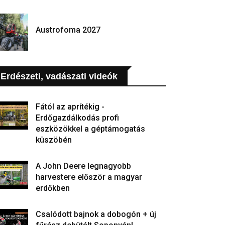
Austrofoma 2027
Erdészeti, vadászati videók
Fától az aprítékig -
Erdőgazdálkodás profi
eszközökkel a géptámogatás
küszöbén
A John Deere legnagyobb
harvestere először a magyar
erdőkben
Csalódott bajnok a dobogón + új