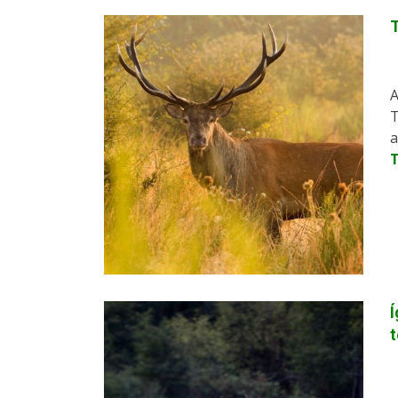
A
T
a
Í
t