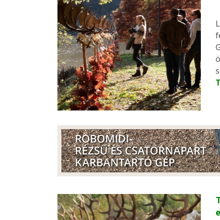
L
f
G
ö
s
T
e