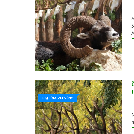
A
5
A
Ö
SAJTÓKÖZLEMÉNY
N
m