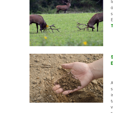
I
ö
s
E
S
A
s
i
t
v