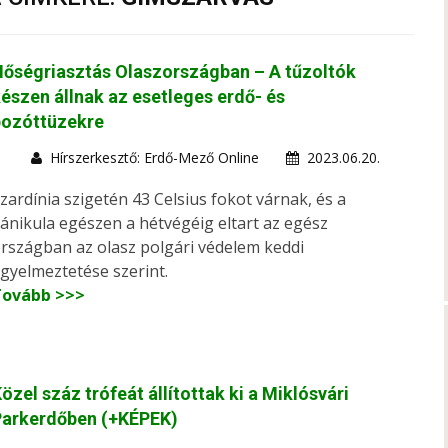
őségriasztás Olaszországban – A tűzoltók
észen állnak az esetleges erdő- és
bozóttüzekre
Hírszerkesztő: Erdő-Mező Online
2023.06.20.
zardínia szigetén 43 Celsius fokot várnak, és a
ánikula egészen a hétvégéig eltart az egész
rszágban az olasz polgári védelem keddi
igyelmeztetése szerint.
Tovább >>>
özel száz trófeát állítottak ki a Miklósvári
Parkerdőben (+KÉPEK)