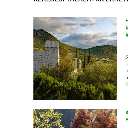
H
k
S
k
o
f
K