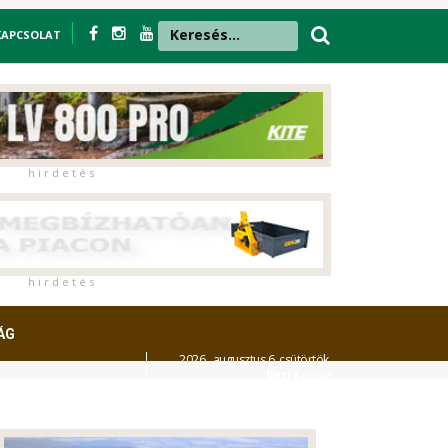
KAPCSOLAT
h i r d e t é s
h i r d e t é s
ÁG
2026. augusztus 6. csütörtök,
Berta
napja