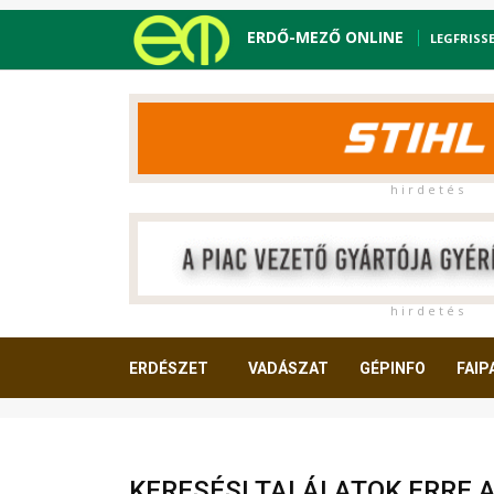
ERDŐ-MEZŐ ONLINE
LEGFRISS
h i r d e t é s
h i r d e t é s
ERDÉSZET
VADÁSZAT
GÉPINFO
FAIP
OLVASNIVALÓ
KERESÉSI TALÁLATOK ERRE 