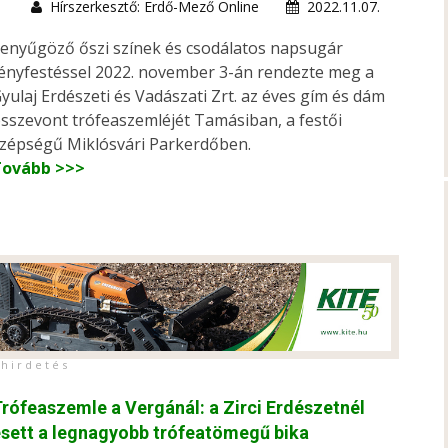
Hírszerkesztő: Erdő-Mező Online
2022.11.07.
enyűgöző őszi színek és csodálatos napsugár
ényfestéssel 2022. november 3-án rendezte meg a
yulaj Erdészeti és Vadászati Zrt. az éves gím és dám
sszevont trófeaszemléjét Tamásiban, a festői
zépségű Miklósvári Parkerdőben.
Tovább >>>
h i r d e t é s
rófeaszemle a Vergánál: a Zirci Erdészetnél
sett a legnagyobb trófeatömegű bika