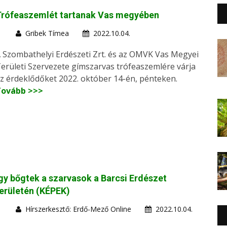
Trófeaszemlét tartanak Vas megyében
Gribek Tímea
2022.10.04.
 Szombathelyi Erdészeti Zrt. és az OMVK Vas Megyei
erületi Szervezete gímszarvas trófeaszemlére várja
z érdeklődőket 2022. október 14-én, pénteken.
Tovább >>>
gy bőgtek a szarvasok a Barcsi Erdészet
erületén (KÉPEK)
Hírszerkesztő: Erdő-Mező Online
2022.10.04.