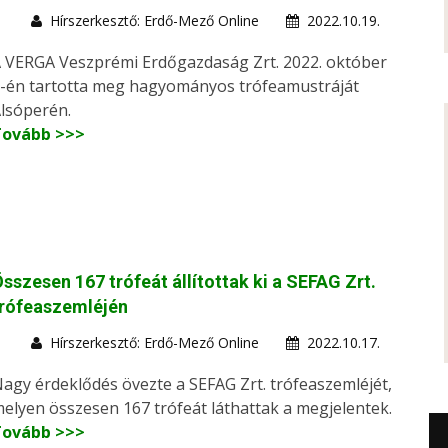
Hírszerkesztő: Erdő-Mező Online
2022.10.19.
 VERGA Veszprémi Erdőgazdaság Zrt. 2022. október
-én tartotta meg hagyományos trófeamustráját
lsóperén.
Tovább >>>
sszesen 167 trófeát állítottak ki a SEFAG Zrt.
trófeaszemléjén
Hírszerkesztő: Erdő-Mező Online
2022.10.17.
agy érdeklődés övezte a SEFAG Zrt. trófeaszemléjét,
elyen összesen 167 trófeát láthattak a megjelentek.
Tovább >>>