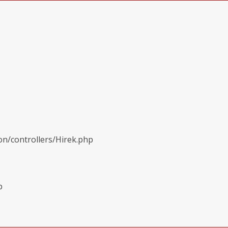
on/controllers/Hirek.php
p