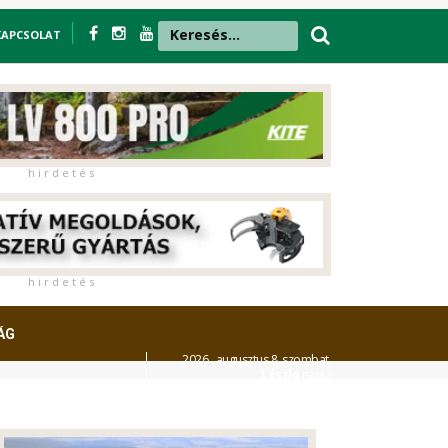
KAPCSOLAT
h i r d e t é s
h i r d e t é s
ÁG
2026. augusztus 8. szombat,
László
napja