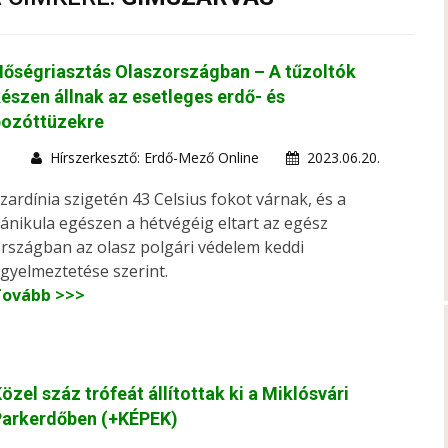
őségriasztás Olaszországban – A tűzoltók
észen állnak az esetleges erdő- és
bozóttüzekre
Hírszerkesztő: Erdő-Mező Online
2023.06.20.
zardínia szigetén 43 Celsius fokot várnak, és a
ánikula egészen a hétvégéig eltart az egész
rszágban az olasz polgári védelem keddi
igyelmeztetése szerint.
Tovább >>>
özel száz trófeát állítottak ki a Miklósvári
Parkerdőben (+KÉPEK)