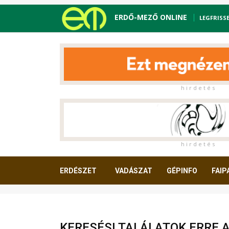
ERDŐ-MEZŐ ONLINE
LEGFRISS
h i r d e t é s
h i r d e t é s
ERDÉSZET
VADÁSZAT
GÉPINFO
FAIP
OLVASNIVALÓ
KERESÉSI TALÁLATOK ERRE 