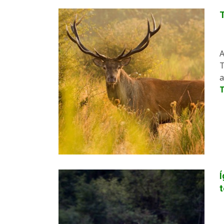
A
T
a
Í
t