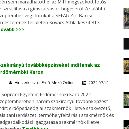
dén sem maradhatott el az MTI megszokott fotós
sszeállítása a gímszarvasok bőgéséről. Az alábbi
zeptember végi fotókat a SEFAG Zrt. Barcsi
rdészetének területén Kovács Attila készítette.
Tovább >>>
zakirányú továbbképzéseket indítanak az
Erdőmérnöki Karon
Hírszerkesztő: Erdő-Mező Online
2022.07.12.
 Soproni Egyetem Erdőmérnöki Kara 2022.
zeptemberében három szakirányú továbbképzést
ndít: erdőpedagógiai szakmérnök illetve szakvezető,
alajtani (erdészeti termőhelyfeltárási) szakmérnök és
adgazdálkodási igazgatása szakmérnök illetve