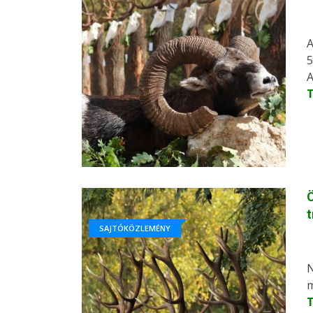
A
5
A
Ö
SAJTÓKÖZLEMÉNY
N
m