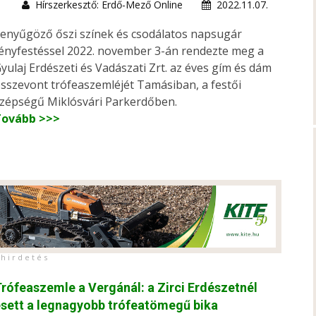
Hírszerkesztő: Erdő-Mező Online
2022.11.07.
enyűgöző őszi színek és csodálatos napsugár
ényfestéssel 2022. november 3-án rendezte meg a
yulaj Erdészeti és Vadászati Zrt. az éves gím és dám
sszevont trófeaszemléjét Tamásiban, a festői
zépségű Miklósvári Parkerdőben.
Tovább >>>
h i r d e t é s
rófeaszemle a Vergánál: a Zirci Erdészetnél
sett a legnagyobb trófeatömegű bika