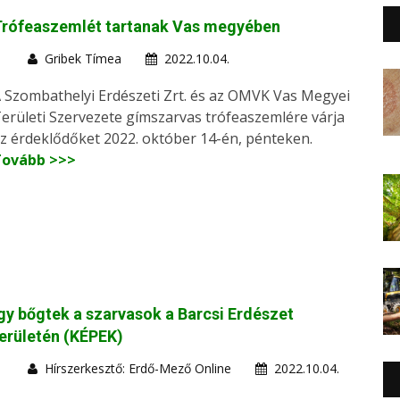
Trófeaszemlét tartanak Vas megyében
Gribek Tímea
2022.10.04.
 Szombathelyi Erdészeti Zrt. és az OMVK Vas Megyei
erületi Szervezete gímszarvas trófeaszemlére várja
z érdeklődőket 2022. október 14-én, pénteken.
Tovább >>>
gy bőgtek a szarvasok a Barcsi Erdészet
erületén (KÉPEK)
Hírszerkesztő: Erdő-Mező Online
2022.10.04.