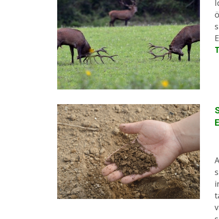
I
ö
s
E
S
A
s
i
t
v