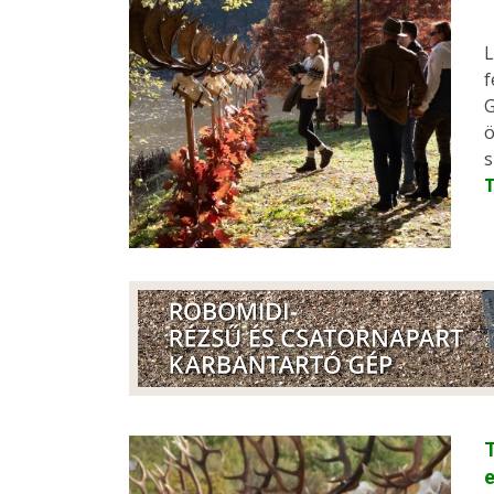
L
f
G
ö
s
T
e