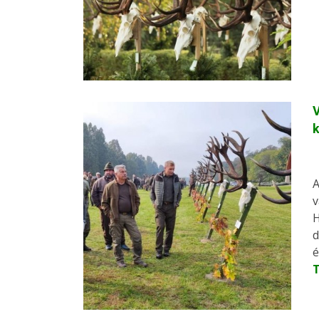
V
A
v
H
d
é