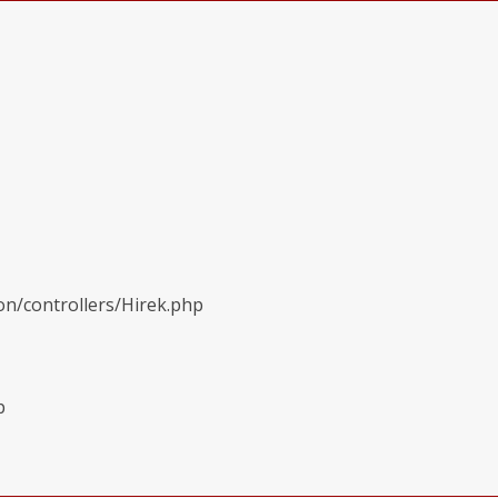
on/controllers/Hirek.php
p