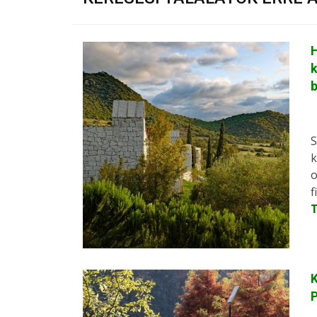
H
k
S
k
o
f
K