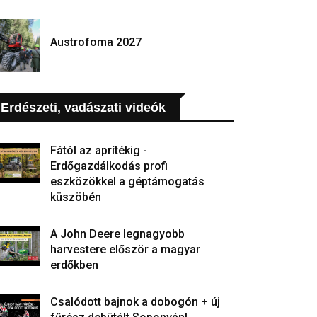
Austrofoma 2027
Erdészeti, vadászati videók
Fától az aprítékig -
Erdőgazdálkodás profi
eszközökkel a géptámogatás
küszöbén
A John Deere legnagyobb
harvestere először a magyar
erdőkben
Csalódott bajnok a dobogón + új