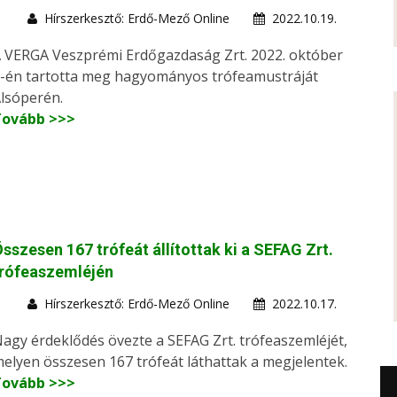
Hírszerkesztő: Erdő-Mező Online
2022.10.19.
 VERGA Veszprémi Erdőgazdaság Zrt. 2022. október
-én tartotta meg hagyományos trófeamustráját
lsóperén.
Tovább >>>
sszesen 167 trófeát állítottak ki a SEFAG Zrt.
trófeaszemléjén
Hírszerkesztő: Erdő-Mező Online
2022.10.17.
agy érdeklődés övezte a SEFAG Zrt. trófeaszemléjét,
elyen összesen 167 trófeát láthattak a megjelentek.
Tovább >>>