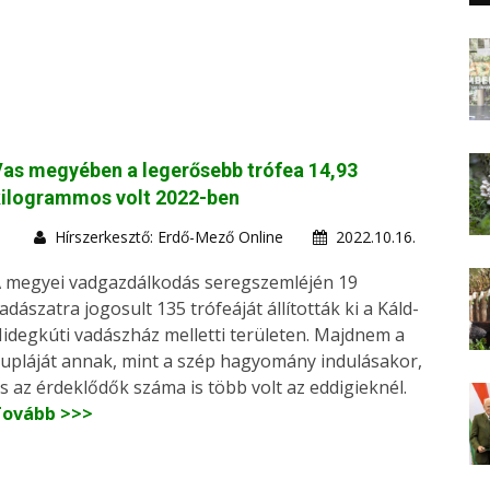
as megyében a legerősebb trófea 14,93
kilogrammos volt 2022-ben
Hírszerkesztő: Erdő-Mező Online
2022.10.16.
 megyei vadgazdálkodás seregszemléjén 19
adászatra jogosult 135 trófeáját állították ki a Káld-
idegkúti vadászház melletti területen. Majdnem a
upláját annak, mint a szép hagyomány indulásakor,
s az érdeklődők száma is több volt az eddigieknél.
Tovább >>>