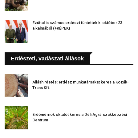
Ezúttal is számos erdészt tüntettek ki október 23.
alkalmából (+KÉPEK)
Erdészeti, vadászati állások
Álláshirdetés: erdész munkatársakat keres a Kozák-
Trans Kft.
Erdőmérnök oktatót keres a Déli Agrárszakképzési
Centrum