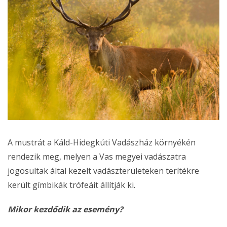
A mustrát a Káld-Hidegkúti Vadászház környékén
rendezik meg, melyen a Vas megyei vadászatra
jogosultak által kezelt vadászterületeken terítékre
került gímbikák trófeáit állítják ki.
Mikor kezdődik az esemény?