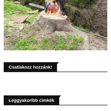
Csatlakozz hozzánk!
Leggyakoribb cimkék