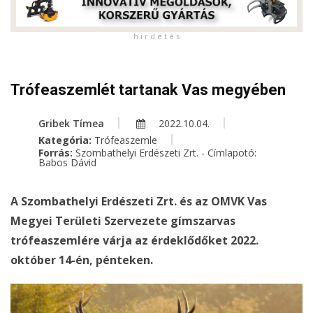
h i r d e t é s
Trófeaszemlét tartanak Vas megyében
Gribek Tímea
2022.10.04.
Kategória:
Trófeaszemle
Forrás:
Szombathelyi Erdészeti Zrt. - Címlapotó:
Babos Dávid
A Szombathelyi Erdészeti Zrt. és az OMVK Vas
Megyei Területi Szervezete gímszarvas
trófeaszemlére várja az érdeklődőket 2022.
október 14-én, pénteken.