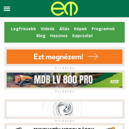
Legfrissebb
Videók
Állás
Képek
Programok
Blog
Hasznos
Kapcsolat
h i r d e t é s
h i r d e t é s
h i r d e t é s