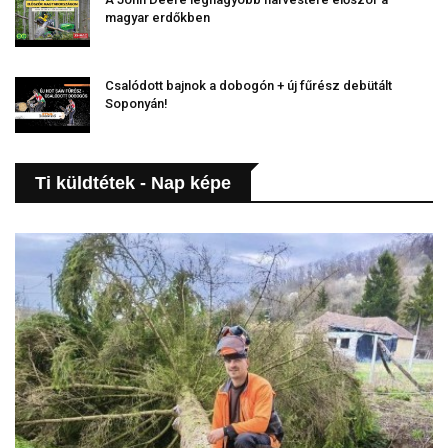
magyar erdőkben
Csalódott bajnok a dobogón + új fűrész debütált
Soponyán!
Ti küldtétek - Nap képe