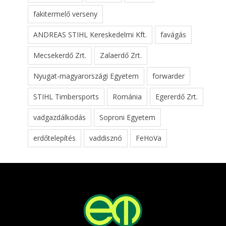
fakitermelő verseny
ANDREAS STIHL Kereskedelmi Kft.
favágás
Mecsekerdő Zrt.
Zalaerdő Zrt.
Nyugat-magyarországi Egyetem
forwarder
STIHL Timbersports
Románia
Egererdő Zrt.
vadgazdálkodás
Soproni Egyetem
erdőtelepítés
vaddisznó
FeHoVa