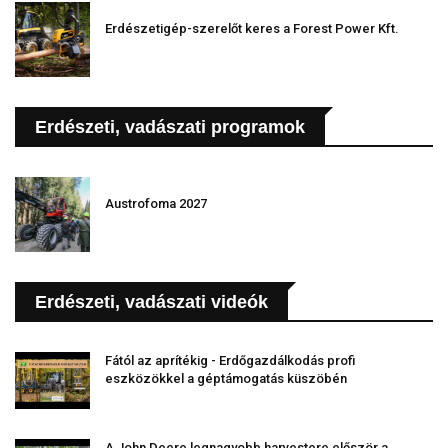
Erdészetigép-szerelőt keres a Forest Power Kft.
Erdészeti, vadászati programok
Austrofoma 2027
Erdészeti, vadászati videók
Fától az aprítékig - Erdőgazdálkodás profi
eszközökkel a géptámogatás küszöbén
A John Deere legnagyobb harvestere először a