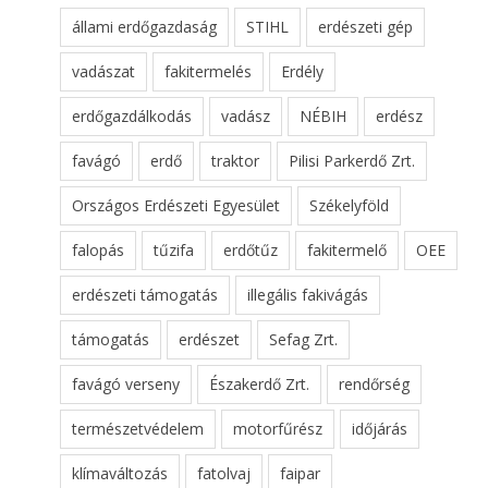
állami erdőgazdaság
STIHL
erdészeti gép
vadászat
fakitermelés
Erdély
erdőgazdálkodás
vadász
NÉBIH
erdész
favágó
erdő
traktor
Pilisi Parkerdő Zrt.
Országos Erdészeti Egyesület
Székelyföld
falopás
tűzifa
erdőtűz
fakitermelő
OEE
erdészeti támogatás
illegális fakivágás
támogatás
erdészet
Sefag Zrt.
favágó verseny
Északerdő Zrt.
rendőrség
természetvédelem
motorfűrész
időjárás
klímaváltozás
fatolvaj
faipar