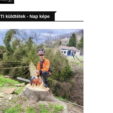
Ti küldtétek - Nap képe