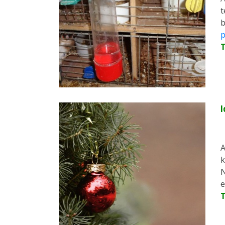
t
b
p
I
A
k
N
e