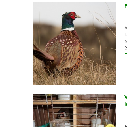
F
A
k
N
2
V
l
A