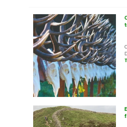
O
t
O
D
E