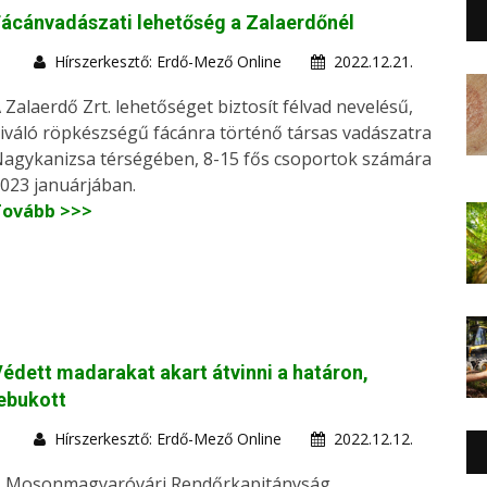
ácánvadászati lehetőség a Zalaerdőnél
Hírszerkesztő: Erdő-Mező Online
2022.12.21.
 Zalaerdő Zrt. lehetőséget biztosít félvad nevelésű,
iváló röpkészségű fácánra történő társas vadászatra
agykanizsa térségében, 8-15 fős csoportok számára
023 januárjában.
Tovább >>>
édett madarakat akart átvinni a határon,
ebukott
Hírszerkesztő: Erdő-Mező Online
2022.12.12.
 Mosonmagyaróvári Rendőrkapitányság