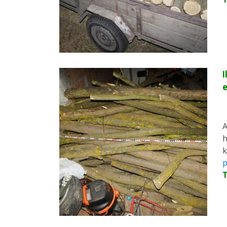
I
A
h
k
p