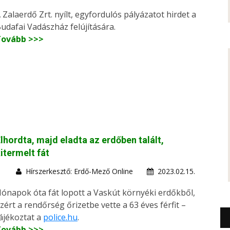
 Zalaerdő Zrt. nyílt, egyfordulós pályázatot hirdet a
udafai Vadászház felújítására.
Tovább >>>
lhordta, majd eladta az erdőben talált,
itermelt fát
Hírszerkesztő: Erdő-Mező Online
2023.02.15.
ónapok óta fát lopott a Vaskút környéki erdőkből,
zért a rendőrség őrizetbe vette a 63 éves férfit –
ájékoztat a
police.hu
.
Tovább >>>