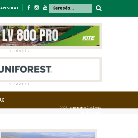
KAPCSOLAT
h i r d e t é s
h i r d e t é s
ÁG
2026. augusztus 7. péntek,
Ibolya
napja