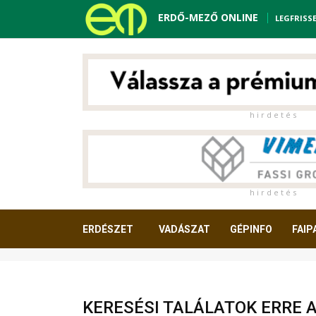
ERDŐ-MEZŐ ONLINE
LEGFRISS
h i r d e t é s
h i r d e t é s
ERDÉSZET
VADÁSZAT
GÉPINFO
FAIP
OLVASNIVALÓ
KERESÉSI TALÁLATOK ERRE 