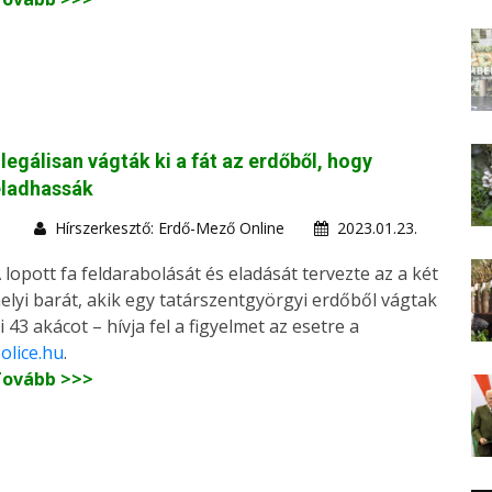
llegálisan vágták ki a fát az erdőből, hogy
eladhassák
Hírszerkesztő: Erdő-Mező Online
2023.01.23.
 lopott fa feldarabolását és eladását tervezte az a két
elyi barát, akik egy tatárszentgyörgyi erdőből vágtak
i 43 akácot – hívja fel a figyelmet az esetre a
olice.hu
.
Tovább >>>