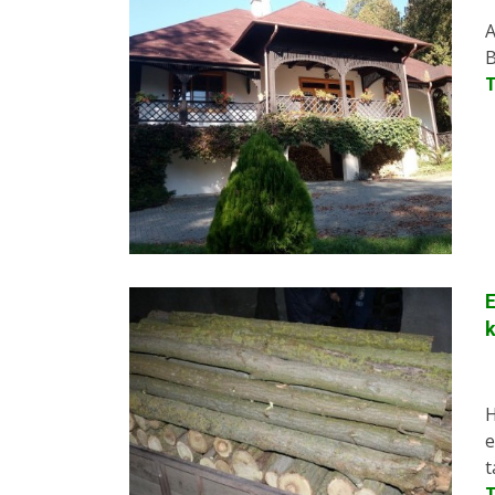
A
B
E
k
H
e
t