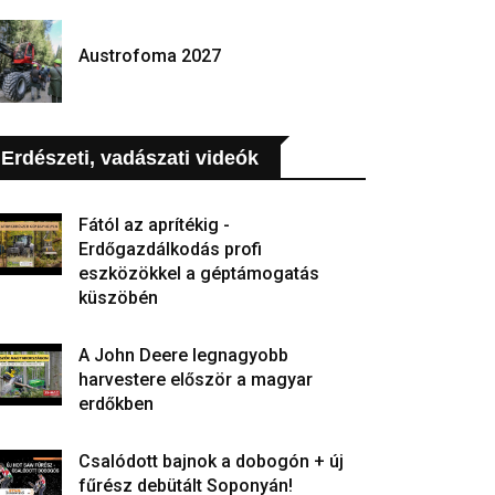
Austrofoma 2027
Erdészeti, vadászati videók
Fától az aprítékig -
Erdőgazdálkodás profi
eszközökkel a géptámogatás
küszöbén
A John Deere legnagyobb
harvestere először a magyar
erdőkben
Csalódott bajnok a dobogón + új
fűrész debütált Soponyán!