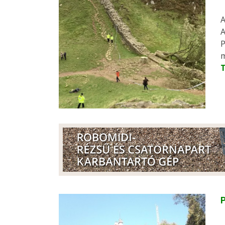
A
A
P
m
P