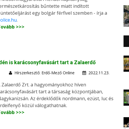
ermészetkárosítás bűntette miatt indított
üntetőeljárást egy bolgár férfivel szemben - írja a
olice.hu
.
Tovább >>>
dén is karácsonyfavásárt tart a Zalaerdő
Hírszerkesztő: Erdő-Mező Online
2022.11.23.
 Zalaerdő Zrt. a hagyományokhoz híven
arácsonyfavásárt tart a társaság központjában,
agykanizsán. Az érdeklődők nordmann, ezüst, luc és
rdeifenyő közül válogathatnak.
Tovább >>>