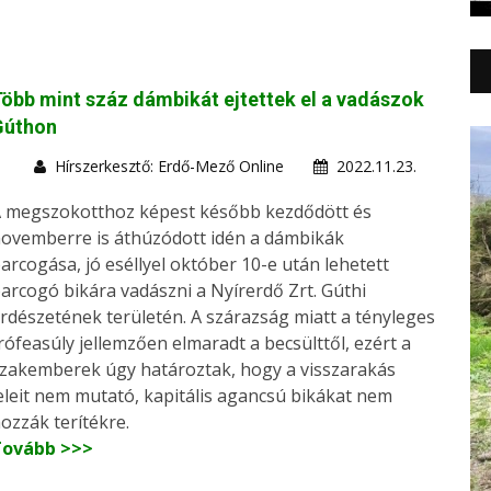
öbb mint száz dámbikát ejtettek el a vadászok
Gúthon
Hírszerkesztő: Erdő-Mező Online
2022.11.23.
 megszokotthoz képest később kezdődött és
ovemberre is áthúzódott idén a dámbikák
arcogása, jó eséllyel október 10-e után lehetett
arcogó bikára vadászni a Nyírerdő Zrt. Gúthi
rdészetének területén. A szárazság miatt a tényleges
rófeasúly jellemzően elmaradt a becsülttől, ezért a
zakemberek úgy határoztak, hogy a visszarakás
eleit nem mutató, kapitális agancsú bikákat nem
ozzák terítékre.
Tovább >>>