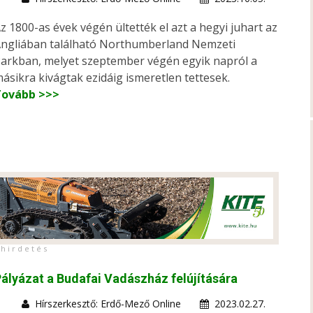
z 1800-as évek végén ültették el azt a hegyi juhart az
ngliában található Northumberland Nemzeti
arkban, melyet szeptember végén egyik napról a
ásikra kivágtak ezidáig ismeretlen tettesek.
Tovább >>>
h i r d e t é s
ályázat a Budafai Vadászház felújítására
Hírszerkesztő: Erdő-Mező Online
2023.02.27.