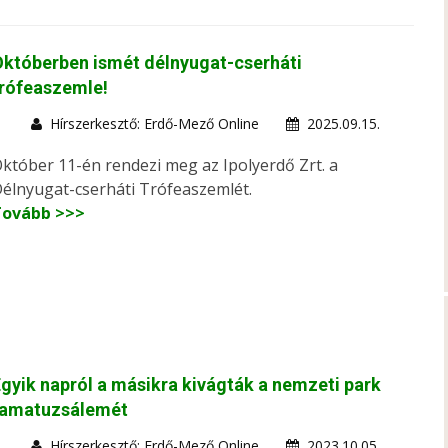
któberben ismét délnyugat-cserháti
rófeaszemle!
Hírszerkesztő: Erdő-Mező Online
2025.09.15.
któber 11-én rendezi meg az Ipolyerdő Zrt. a
élnyugat-cserháti Trófeaszemlét.
Tovább >>>
gyik napról a másikra kivágták a nemzeti park
famatuzsálemét
Hírszerkesztő: Erdő-Mező Online
2023.10.05.