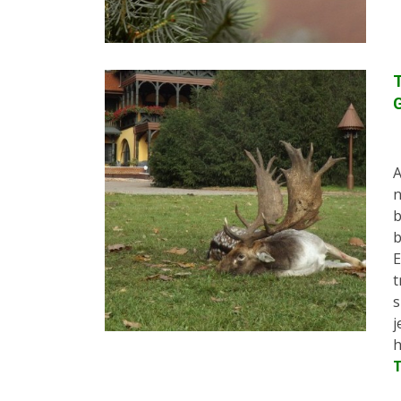
T
A
n
b
b
E
t
s
j
h