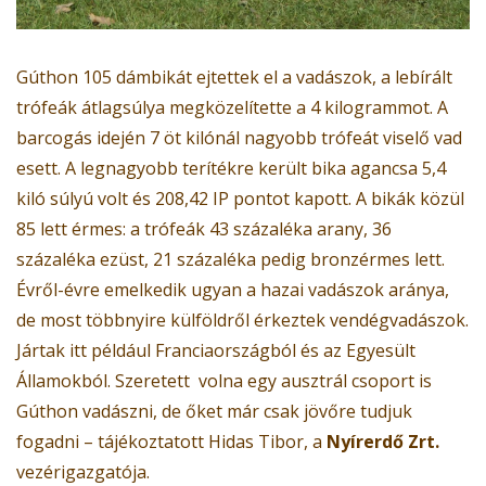
Gúthon 105 dámbikát ejtettek el a vadászok, a lebírált
trófeák átlagsúlya megközelítette a 4 kilogrammot. A
barcogás idején 7 öt kilónál nagyobb trófeát viselő vad
esett. A legnagyobb terítékre került bika agancsa 5,4
kiló súlyú volt és 208,42 IP pontot kapott. A bikák közül
85 lett érmes: a trófeák 43 százaléka arany, 36
százaléka ezüst, 21 százaléka pedig bronzérmes lett.
Évről-évre emelkedik ugyan a hazai vadászok aránya,
de most többnyire külföldről érkeztek vendégvadászok.
Jártak itt például Franciaországból és az Egyesült
Államokból. Szeretett volna egy ausztrál csoport is
Gúthon vadászni, de őket már csak jövőre tudjuk
fogadni – tájékoztatott Hidas Tibor, a
Nyírerdő Zrt.
vezérigazgatója.