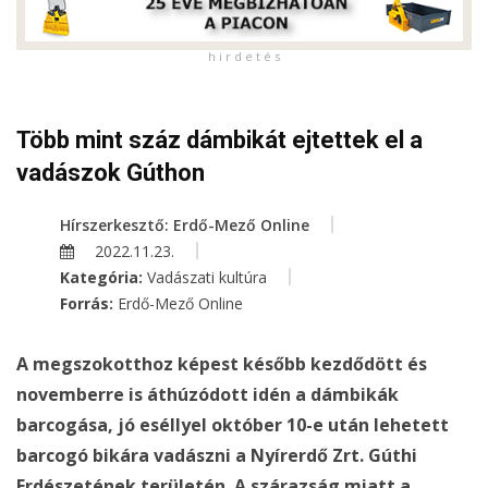
h i r d e t é s
Több mint száz dámbikát ejtettek el a
vadászok Gúthon
Hírszerkesztő: Erdő-Mező Online
2022.11.23.
Kategória:
Vadászati kultúra
Forrás:
Erdő-Mező Online
A megszokotthoz képest később kezdődött és
novemberre is áthúzódott idén a dámbikák
barcogása, jó eséllyel október 10-e után lehetett
barcogó bikára vadászni a Nyírerdő Zrt. Gúthi
Erdészetének területén. A szárazság miatt a