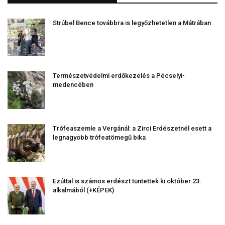
Strúbel Bence továbbra is legyőzhetetlen a Mátrában
Természetvédelmi erdőkezelés a Pécselyi-
medencében
Trófeaszemle a Vergánál: a Zirci Erdészetnél esett a
legnagyobb trófeatömegű bika
Ezúttal is számos erdészt tüntettek ki október 23.
alkalmából (+KÉPEK)