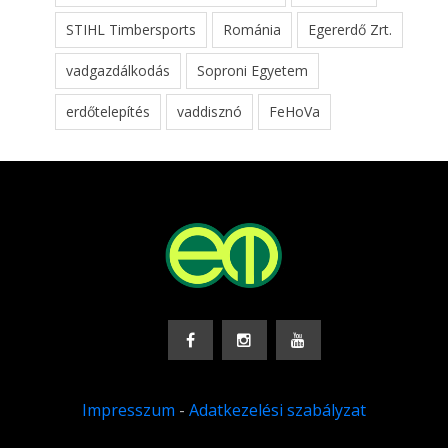
STIHL Timbersports
Románia
Egererdő Zrt.
vadgazdálkodás
Soproni Egyetem
erdőtelepítés
vaddisznó
FeHoVa
Impresszum
-
Adatkezelési szabályzat