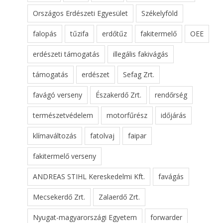
Országos Erdészeti Egyesület
Székelyföld
falopás
tűzifa
erdőtűz
fakitermelő
OEE
erdészeti támogatás
illegális fakivágás
támogatás
erdészet
Sefag Zrt.
favágó verseny
Északerdő Zrt.
rendőrség
természetvédelem
motorfűrész
időjárás
klímaváltozás
fatolvaj
faipar
fakitermelő verseny
ANDREAS STIHL Kereskedelmi Kft.
favágás
Mecsekerdő Zrt.
Zalaerdő Zrt.
Nyugat-magyarországi Egyetem
forwarder