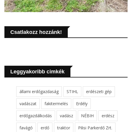
Csatlakozz hozzánk!
Leggyakoribb cimkék
állami erdőgazdaság
STIHL
erdészeti gép
vadászat
fakitermelés
Erdély
erdőgazdálkodás
vadász
NÉBIH
erdész
favágó
erdő
traktor
Pilisi Parkerdő Zrt.