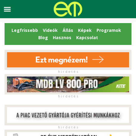
Legfrissebb
Videók
Állás
Képek
Programok
Blog
Hasznos
Kapcsolat
h i r d e t é s
h i r d e t é s
h i r d e t é s