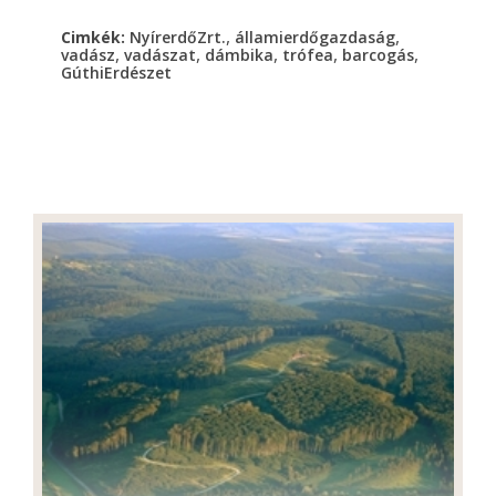
,
,
Cimkék:
NyírerdőZrt.
államierdőgazdaság
,
,
,
,
,
vadász
vadászat
dámbika
trófea
barcogás
GúthiErdészet