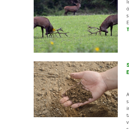
I
ö
s
E
S
A
s
i
t
v