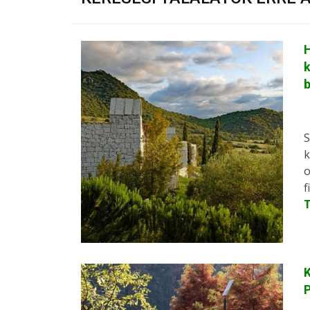
H
k
S
k
o
f
K