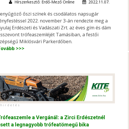
Hírszerkesztő: Erdő-Mező Online
2022.11.07.
enyűgöző őszi színek és csodálatos napsugár
ényfestéssel 2022. november 3-án rendezte meg a
yulaj Erdészeti és Vadászati Zrt. az éves gím és dám
sszevont trófeaszemléjét Tamásiban, a festői
zépségű Miklósvári Parkerdőben.
Tovább >>>
h i r d e t é s
rófeaszemle a Vergánál: a Zirci Erdészetnél
sett a legnagyobb trófeatömegű bika