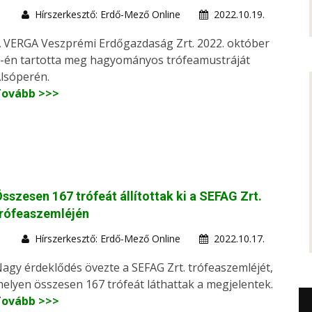
Hírszerkesztő: Erdő-Mező Online
2022.10.19.
 VERGA Veszprémi Erdőgazdaság Zrt. 2022. október
-én tartotta meg hagyományos trófeamustráját
lsóperén.
Tovább >>>
sszesen 167 trófeát állítottak ki a SEFAG Zrt.
trófeaszemléjén
Hírszerkesztő: Erdő-Mező Online
2022.10.17.
agy érdeklődés övezte a SEFAG Zrt. trófeaszemléjét,
elyen összesen 167 trófeát láthattak a megjelentek.
Tovább >>>