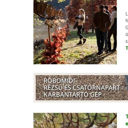
L
f
G
ö
s
T
e