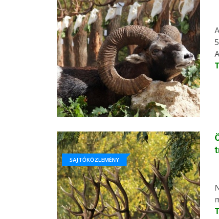
A
5
A
Ö
SAJTÓKÖZLEMÉNY
N
m