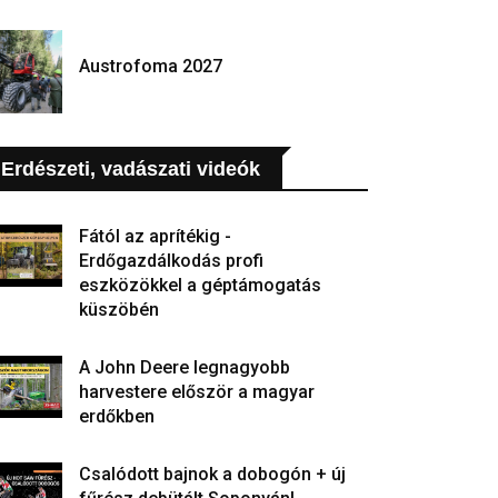
Austrofoma 2027
Erdészeti, vadászati videók
Fától az aprítékig -
Erdőgazdálkodás profi
eszközökkel a géptámogatás
küszöbén
A John Deere legnagyobb
harvestere először a magyar
erdőkben
Csalódott bajnok a dobogón + új