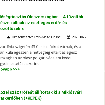
őségriasztás Olaszországban – A tűzoltók
észen állnak az esetleges erdő- és
bozóttüzekre
Hírszerkesztő: Erdő-Mező Online
2023.06.20.
zardínia szigetén 43 Celsius fokot várnak, és a
ánikula egészen a hétvégéig eltart az egész
rszágban az olasz polgári védelem keddi
igyelmeztetése szerint.
Tovább >>>
özel száz trófeát állítottak ki a Miklósvári
Parkerdőben (+KÉPEK)