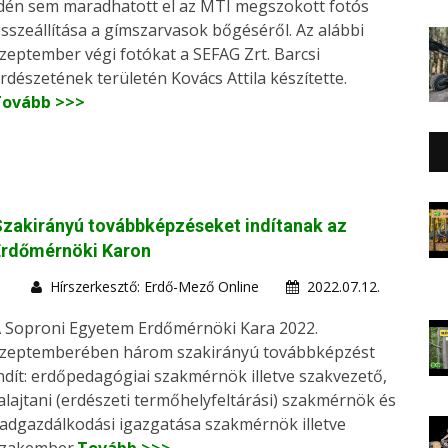
dén sem maradhatott el az MTI megszokott fotós
sszeállítása a gímszarvasok bőgéséről. Az alábbi
zeptember végi fotókat a SEFAG Zrt. Barcsi
rdészetének területén Kovács Attila készítette.
Tovább >>>
zakirányú továbbképzéseket indítanak az
Erdőmérnöki Karon
Hírszerkesztő: Erdő-Mező Online
2022.07.12.
 Soproni Egyetem Erdőmérnöki Kara 2022.
zeptemberében három szakirányú továbbképzést
ndít: erdőpedagógiai szakmérnök illetve szakvezető,
alajtani (erdészeti termőhelyfeltárási) szakmérnök és
adgazdálkodási igazgatása szakmérnök illetve