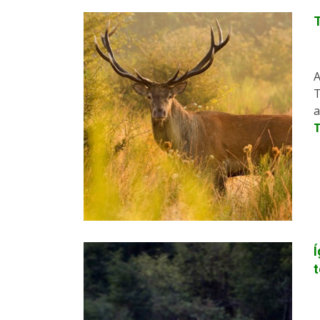
A
T
a
Í
t