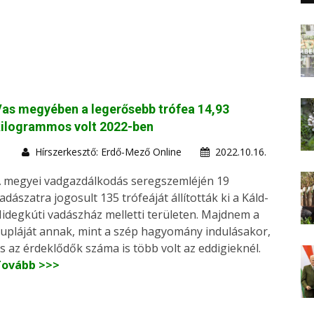
as megyében a legerősebb trófea 14,93
kilogrammos volt 2022-ben
Hírszerkesztő: Erdő-Mező Online
2022.10.16.
 megyei vadgazdálkodás seregszemléjén 19
adászatra jogosult 135 trófeáját állították ki a Káld-
idegkúti vadászház melletti területen. Majdnem a
upláját annak, mint a szép hagyomány indulásakor,
s az érdeklődők száma is több volt az eddigieknél.
Tovább >>>