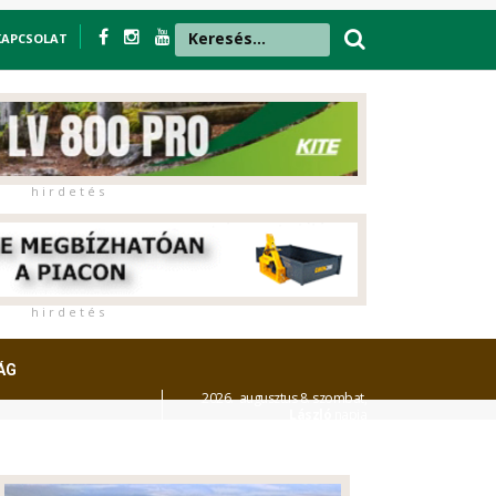
KAPCSOLAT
h i r d e t é s
h i r d e t é s
ÁG
2026. augusztus 8. szombat,
László
napja