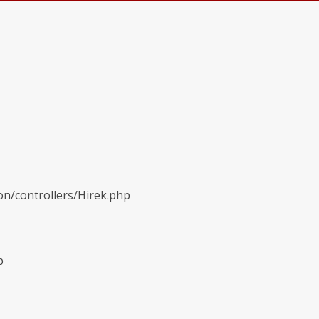
on/controllers/Hirek.php
p