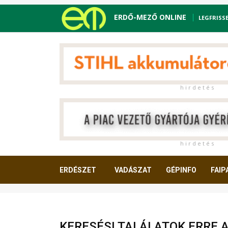
ERDŐ-MEZŐ ONLINE
LEGFRISS
h i r d e t é s
h i r d e t é s
ERDÉSZET
VADÁSZAT
GÉPINFO
FAIP
OLVASNIVALÓ
KERESÉSI TALÁLATOK ERRE 