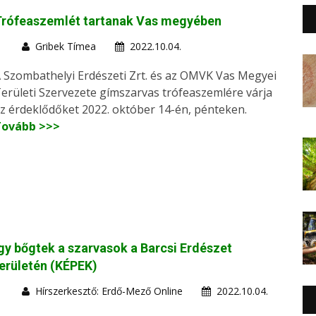
Trófeaszemlét tartanak Vas megyében
Gribek Tímea
2022.10.04.
 Szombathelyi Erdészeti Zrt. és az OMVK Vas Megyei
erületi Szervezete gímszarvas trófeaszemlére várja
z érdeklődőket 2022. október 14-én, pénteken.
Tovább >>>
gy bőgtek a szarvasok a Barcsi Erdészet
erületén (KÉPEK)
Hírszerkesztő: Erdő-Mező Online
2022.10.04.