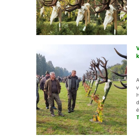
V
A
v
H
d
é