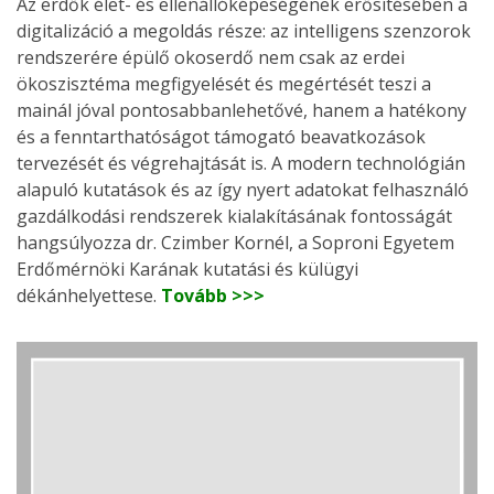
Az erdők élet- és ellenállóképeségének erősítésében a
digitalizáció a megoldás része: az intelligens szenzorok
rendszerére épülő okoserdő nem csak az erdei
ökoszisztéma megfigyelését és megértését teszi a
mainál jóval pontosabbanlehetővé, hanem a hatékony
és a fenntarthatóságot támogató beavatkozások
tervezését és végrehajtását is. A modern technológián
alapuló kutatások és az így nyert adatokat felhasználó
gazdálkodási rendszerek kialakításának fontosságát
hangsúlyozza dr. Czimber Kornél, a Soproni Egyetem
Erdőmérnöki Karának kutatási és külügyi
dékánhelyettese.
Tovább >>>