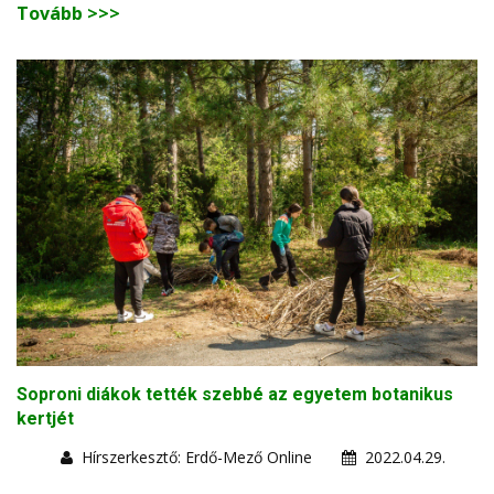
Tovább >>>
Soproni diákok tették szebbé az egyetem botanikus
kertjét
Hírszerkesztő: Erdő-Mező Online
2022.04.29.