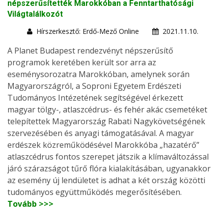
népszerűsítették Marokkóban a Fenntarthatósági
Világtalálkozót
Hírszerkesztő: Erdő-Mező Online
2021.11.10.
A Planet Budapest rendezvényt népszerűsítő
programok keretében került sor arra az
eseménysorozatra Marokkóban, amelynek során
Magyarországról, a Soproni Egyetem Erdészeti
Tudományos Intézetének segítségével érkezett
magyar tölgy-, atlaszcédrus- és fehér akác csemetéket
telepítettek Magyarország Rabati Nagykövetségének
szervezésében és anyagi támogatásával. A magyar
erdészek közreműködésével Marokkóba „hazatérő”
atlaszcédrus fontos szerepet játszik a klímaváltozással
járó szárazságot tűrő flóra kialakításában, ugyanakkor
az esemény új lendületet is adhat a két ország közötti
tudományos együttműködés megerősítésében.
Tovább >>>