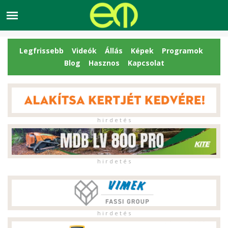
Legfrissebb
Videók
Állás
Képek
Programok
Blog
Hasznos
Kapcsolat
h i r d e t é s
h i r d e t é s
h i r d e t é s