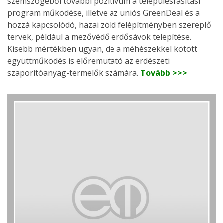
szemszögéből további pozitívum a településfásítási
program működése, illetve az uniós GreenDeal és a
hozzá kapcsolódó, hazai zöld felépítményben szereplő
tervek, például a mezővédő erdősávok telepítése.
Kisebb mértékben ugyan, de a méhészekkel kötött
együttműködés is előremutató az erdészeti
szaporítóanyag-termelők számára.
Tovább >>>