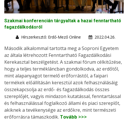
Szakmai konferencián tárgyaltak a hazai fenntartható
fagazdálkodásról
Hírszerkesztő: Erdő-Mező Online
2022.04.26.
Második alkalommal tartotta meg a Soproni Egyetem
az általa létrehozott Fenntartható Fagazdálkodási
Kerekasztal beszélgetést. A szakmai fórum célkitűzése,
hogy a teljes termékláncban gondolkodva, az erdőtől,
mint alapanyagot termelő erőforrástól, a faipari
termékek előállításán keresztül azok felhasználásáig
összekapcsolja az erdő- és fagazdálkodás összes
szereplőjét, vagyis mindazon kutatással, fenntartással
és felhasználással foglalkozó állami és piaci szereplőt,
akiknek a tevékenysége az erdőkre, mint természeti
erőforrásra támaszkodik.
Tovább >>>