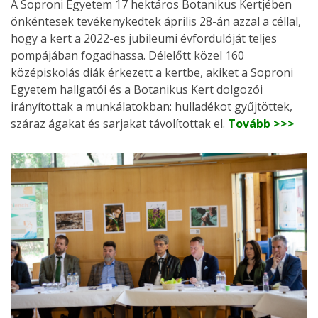
A Soproni Egyetem 17 hektáros Botanikus Kertjében
önkéntesek tevékenykedtek április 28-án azzal a céllal,
hogy a kert a 2022-es jubileumi évfordulóját teljes
pompájában fogadhassa. Délelőtt közel 160
középiskolás diák érkezett a kertbe, akiket a Soproni
Egyetem hallgatói és a Botanikus Kert dolgozói
irányítottak a munkálatokban: hulladékot gyűjtöttek,
száraz ágakat és sarjakat távolítottak el.
Tovább >>>