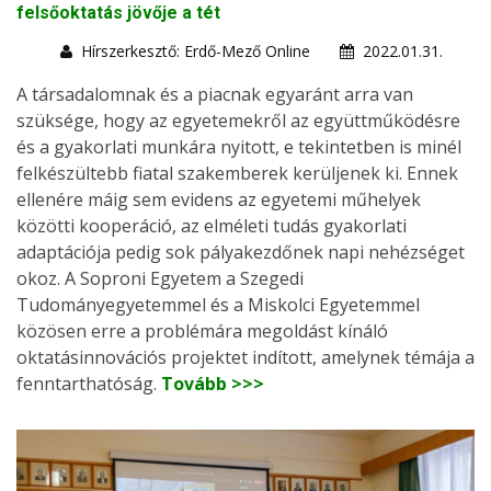
felsőoktatás jövője a tét
Hírszerkesztő: Erdő-Mező Online
2022.01.31.
A társadalomnak és a piacnak egyaránt arra van
szüksége, hogy az egyetemekről az együttműködésre
és a gyakorlati munkára nyitott, e tekintetben is minél
felkészültebb fiatal szakemberek kerüljenek ki. Ennek
ellenére máig sem evidens az egyetemi műhelyek
közötti kooperáció, az elméleti tudás gyakorlati
adaptációja pedig sok pályakezdőnek napi nehézséget
okoz. A Soproni Egyetem a Szegedi
Tudományegyetemmel és a Miskolci Egyetemmel
közösen erre a problémára megoldást kínáló
oktatásinnovációs projektet indított, amelynek témája a
fenntarthatóság.
Tovább >>>