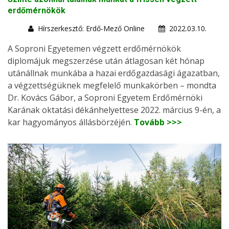
erdőmérnökök
Hírszerkesztő: Erdő-Mező Online
2022.03.10.
A Soproni Egyetemen végzett erdőmérnökök
diplomájuk megszerzése után átlagosan két hónap
utánállnak munkába a hazai erdőgazdasági ágazatban,
a végzettségüknek megfelelő munkakörben – mondta
Dr. Kovács Gábor, a Soproni Egyetem Erdőmérnöki
Karának oktatási dékánhelyettese 2022. március 9-én, a
kar hagyományos állásbörzéjén.
Tovább >>>