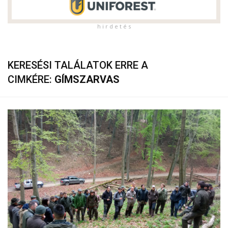
h i r d e t é s
KERESÉSI TALÁLATOK ERRE A
CIMKÉRE:
GÍMSZARVAS