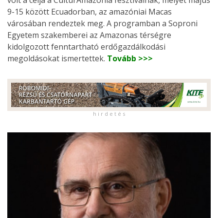
volt a célja a CulturAmazonía fesztiválnak, melyet május
9-15 között Ecuadorban, az amazóniai Macas
városában rendeztek meg. A programban a Soproni
Egyetem szakemberei az Amazonas térségre
kidolgozott fenntartható erdőgazdálkodási
megoldásokat ismertettek.
Tovább >>>
h i r d e t é s