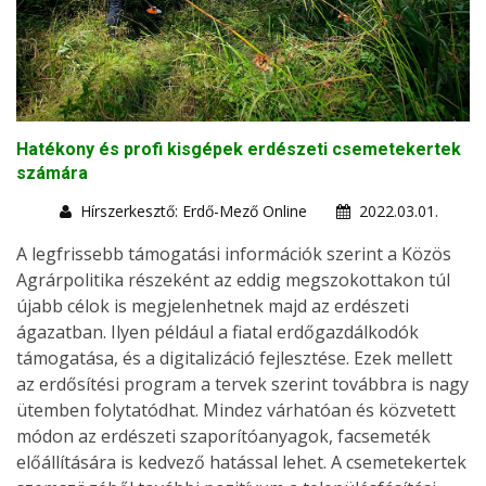
Hatékony és profi kisgépek erdészeti csemetekertek
számára
Hírszerkesztő: Erdő-Mező Online
2022.03.01.
A legfrissebb támogatási információk szerint a Közös
Agrárpolitika részeként az eddig megszokottakon túl
újabb célok is megjelenhetnek majd az erdészeti
ágazatban. Ilyen például a fiatal erdőgazdálkodók
támogatása, és a digitalizáció fejlesztése. Ezek mellett
az erdősítési program a tervek szerint továbbra is nagy
ütemben folytatódhat. Mindez várhatóan és közvetett
módon az erdészeti szaporítóanyagok, facsemeték
előállítására is kedvező hatással lehet. A csemetekertek