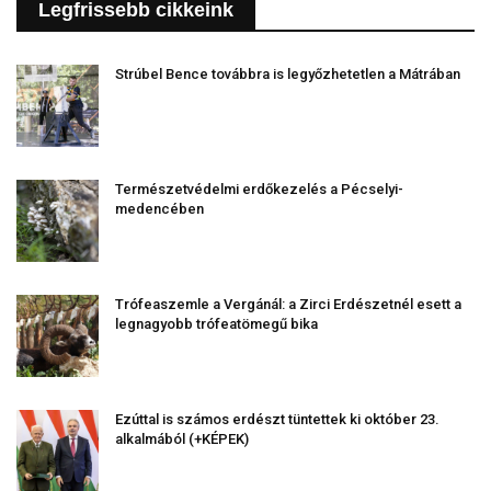
Legfrissebb cikkeink
Strúbel Bence továbbra is legyőzhetetlen a Mátrában
Természetvédelmi erdőkezelés a Pécselyi-
medencében
Trófeaszemle a Vergánál: a Zirci Erdészetnél esett a
legnagyobb trófeatömegű bika
Ezúttal is számos erdészt tüntettek ki október 23.
alkalmából (+KÉPEK)