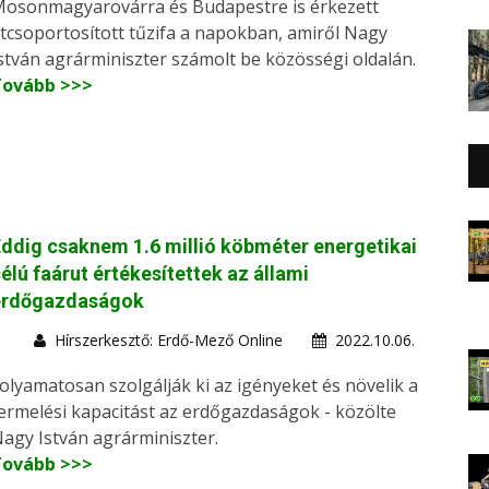
osonmagyarovárra és Budapestre is érkezett
tcsoportosított tűzifa a napokban, amiről Nagy
stván agrárminiszter számolt be közösségi oldalán.
Tovább >>>
ddig csaknem 1.6 millió köbméter energetikai
élú faárut értékesítettek az állami
erdőgazdaságok
Hírszerkesztő: Erdő-Mező Online
2022.10.06.
olyamatosan szolgálják ki az igényeket és növelik a
ermelési kapacitást az erdőgazdaságok - közölte
agy István agrárminiszter.
Tovább >>>