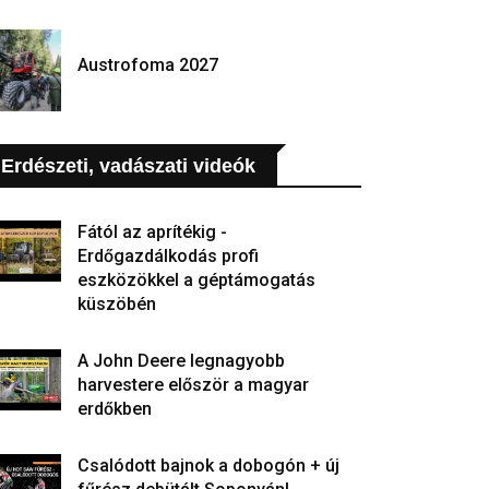
Austrofoma 2027
Erdészeti, vadászati videók
Fától az aprítékig -
Erdőgazdálkodás profi
eszközökkel a géptámogatás
küszöbén
A John Deere legnagyobb
harvestere először a magyar
erdőkben
Csalódott bajnok a dobogón + új