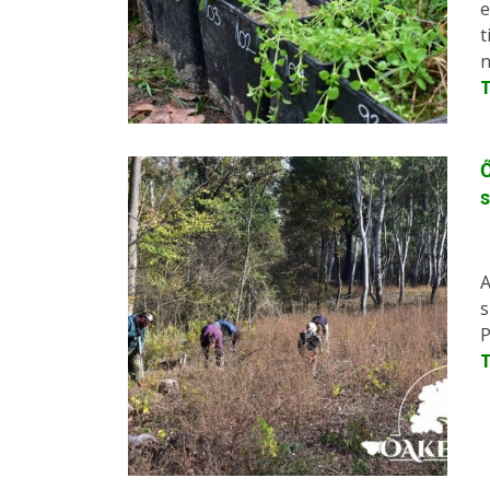
e
t
n
Ő
s
A
s
P