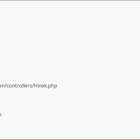
on/controllers/Hirek.php
p