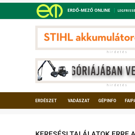
ERDŐ-MEZŐ ONLINE
LEGFRISS
h i r d e t é s
h i r d e t é s
ERDÉSZET
VADÁSZAT
GÉPINFO
FAIP
OLVASNIVALÓ
KERESÉSI TALÁLATOK ERRE 