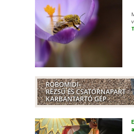
M
v
E
a