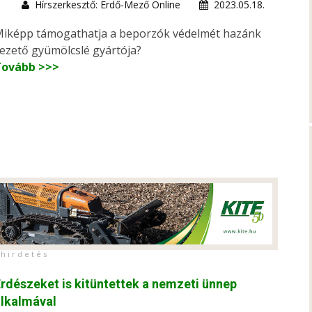
Hírszerkesztő: Erdő-Mező Online
2023.05.18.
iképp támogathatja a beporzók védelmét hazánk
ezető gyümölcslé gyártója?
Tovább >>>
h i r d e t é s
rdészeket is kitüntettek a nemzeti ünnep
lkalmával