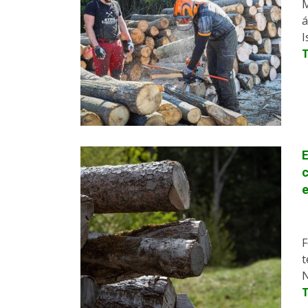
M
á
I
E
c
F
t
N