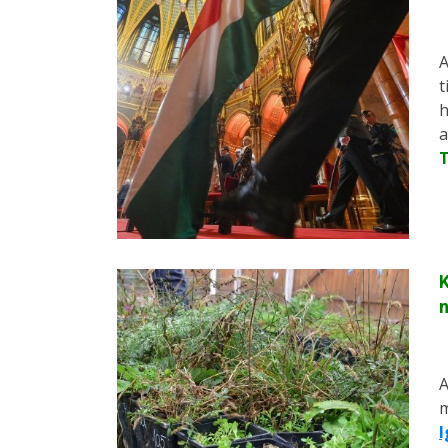
A
t
h
a
K
n
A
m