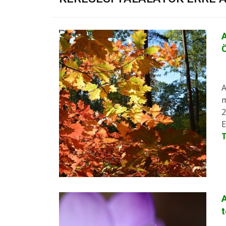
A
Ö
A
m
2
E
A
t