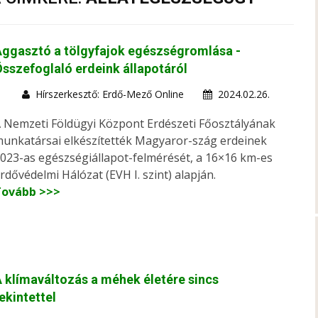
ggasztó a tölgyfajok egészségromlása -
sszefoglaló erdeink állapotáról
Hírszerkesztő: Erdő-Mező Online
2024.02.26.
 Nemzeti Földügyi Központ Erdészeti Főosztályának
unkatársai elkészítették Magyaror-szág erdeinek
023-as egészségiállapot-felmérését, a 16×16 km-es
rdővédelmi Hálózat (EVH I. szint) alapján.
Tovább >>>
 klímaváltozás a méhek életére sincs
ekintettel