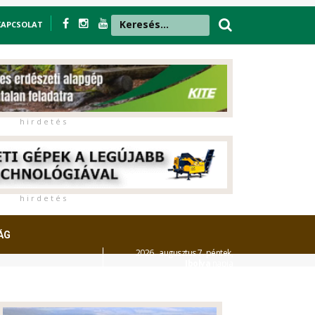
KAPCSOLAT
h i r d e t é s
h i r d e t é s
ÁG
2026. augusztus 7. péntek,
Ibolya
napja