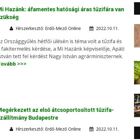
i Hazánk: áfamentes hatósági áras tűzifára van
szükség
Hírszerkesztő: Erdő-Mező Online
2022.10.11.
z Országgyűlés hétfői ülésén is téma volt a tűzifa és
 fakitermelés kérdése, a Mi Hazánk képviselője, Apáti
stván tett fel kérdést Nagy István agrárminiszternek.
Tovább >>>
egérkezett az első átcsoportosított tűzifa-
zállítmány Budapestre
Hírszerkesztő: Erdő-Mező Online
2022.10.11.