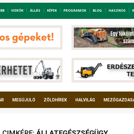
EBB
VIDEÓK
ÁLLÁS
KÉPEK
PROGRAMOK
BLOG
HASZNOS
AR
MEGÚJULÓ
ZÖLDHÍREK
HALVILÁG
MEZŐGAZDAS
A CIMKÉRE:
ÁLLATEGÉSZSÉGÜGY