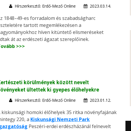
Hírszerkesztő: Erdő-Mező Online
2023.03.14.
z 1848–49-es forradalom és szabadságharc
iszteletére tartott megemlékezésen a
agyományokhoz híven kitüntető elismeréseket
dtak át az erdészeti ágazat szereplőinek.
Tovább >>>
ertészeti körülmények között nevelt
övényeket ültettek ki gyepes élőhelyekre
Hírszerkesztő: Erdő-Mező Online
2023.01.12.
 kiskunsági homoki élőhelyek 35 ritka növényfajának
integy 220, a
Kiskunsági Nemzeti Park
Igazgatóság
Peszéri-erdei erdészházánál felnevelt