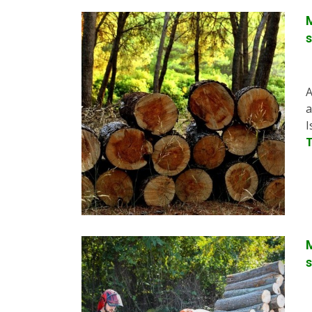
M
A
a
I
M
s