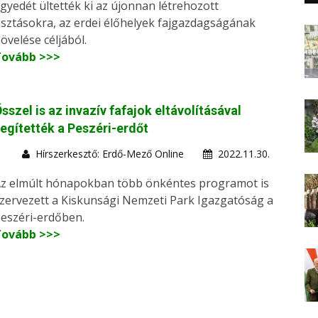
gyedét ültették ki az újonnan létrehozott
isztásokra, az erdei élőhelyek fajgazdagságának
övelése céljából.
Tovább >>>
sszel is az invazív fafajok eltávolításával
egítették a Peszéri-erdőt
Hírszerkesztő: Erdő-Mező Online
2022.11.30.
z elmúlt hónapokban több önkéntes programot is
zervezett a Kiskunsági Nemzeti Park Igazgatóság a
eszéri-erdőben.
Tovább >>>