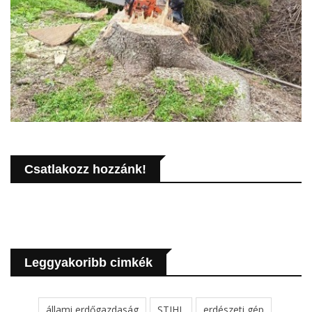
Csatlakozz hozzánk!
Leggyakoribb cimkék
állami erdőgazdaság
STIHL
erdészeti gép