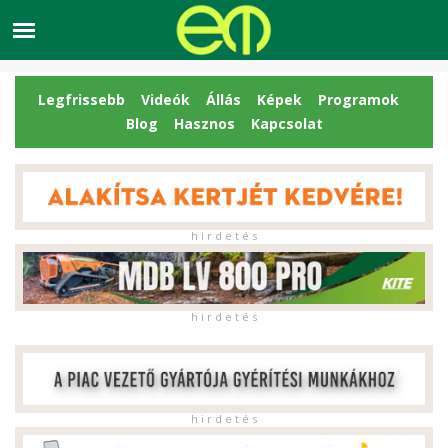
Legfrissebb
Videók
Állás
Képek
Programok
Blog
Hasznos
Kapcsolat
h i r d e t é s
h i r d e t é s
h i r d e t é s