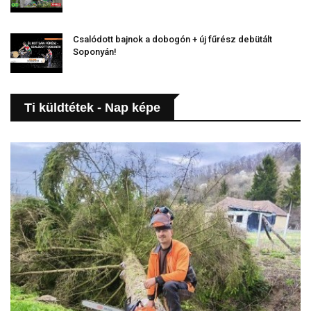
Csalódott bajnok a dobogón + új fűrész debütált
Soponyán!
Ti küldtétek - Nap képe