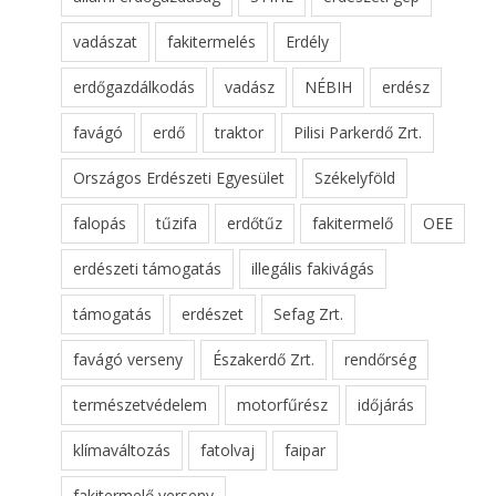
vadászat
fakitermelés
Erdély
erdőgazdálkodás
vadász
NÉBIH
erdész
favágó
erdő
traktor
Pilisi Parkerdő Zrt.
Országos Erdészeti Egyesület
Székelyföld
falopás
tűzifa
erdőtűz
fakitermelő
OEE
erdészeti támogatás
illegális fakivágás
támogatás
erdészet
Sefag Zrt.
favágó verseny
Északerdő Zrt.
rendőrség
természetvédelem
motorfűrész
időjárás
klímaváltozás
fatolvaj
faipar
fakitermelő verseny