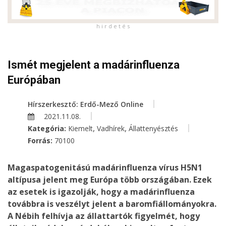
h i r d e t é s
Ismét megjelent a madárinfluenza
Európában
Hírszerkesztő: Erdő-Mező Online
2021.11.08.
,
,
Kategória:
Kiemelt
Vadhírek
Állattenyésztés
Forrás:
70100
Magaspatogenitású madárinfluenza vírus H5N1
altípusa jelent meg Európa több országában. Ezek
az esetek is igazolják, hogy a madárinfluenza
továbbra is veszélyt jelent a baromfiállományokra.
A Nébih felhívja az állattartók figyelmét, hogy