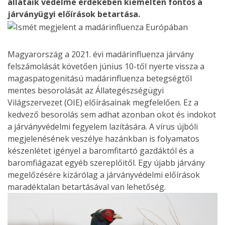
állataik védelme érdekében kiemelten fontos a
járványügyi előírások betartása.
Magyarország a 2021. évi madárinfluenza járvány
felszámolását követően június 10-től nyerte vissza a
magaspatogenitású madárinfluenza betegségtől
mentes besorolását az Állategészségügyi
Világszervezet (OIE) előírásainak megfelelően. Ez a
kedvező besorolás sem adhat azonban okot és indokot
a járványvédelmi fegyelem lazítására. A vírus újbóli
megjelenésének veszélye hazánkban is folyamatos
készenlétet igényel a baromfitartó gazdáktól és a
baromfiágazat egyéb szereplőitől. Egy újabb járvány
megelőzésére kizárólag a járványvédelmi előírások
maradéktalan betartásával van lehetőség.