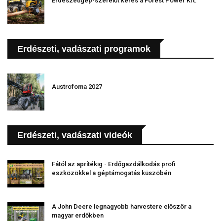
Erdészetigép-szerelőt keres a Forest Power Kft.
Erdészeti, vadászati programok
Austrofoma 2027
Erdészeti, vadászati videók
Fától az aprítékig - Erdőgazdálkodás profi
eszközökkel a géptámogatás küszöbén
A John Deere legnagyobb harvestere először a
magyar erdőkben