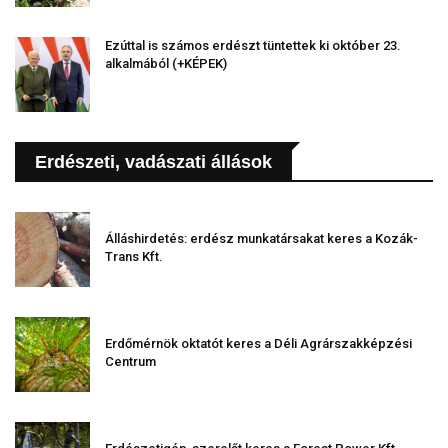
Ezúttal is számos erdészt tüntettek ki október 23.
alkalmából (+KÉPEK)
Erdészeti, vadászati állások
Álláshirdetés: erdész munkatársakat keres a Kozák-
Trans Kft.
Erdőmérnök oktatót keres a Déli Agrárszakképzési
Centrum