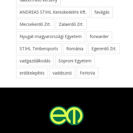
ANDREAS STIHL Kereskedelmi Kft.
favágás
Mecsekerdő Zrt.
Zalaerdő Zrt.
Nyugat-magyarországi Egyetem
forwarder
STIHL Timbersports
Románia
Egererdő Zrt.
vadgazdálkodás
Soproni Egyetem
erdőtelepítés
vaddisznó
FeHoVa