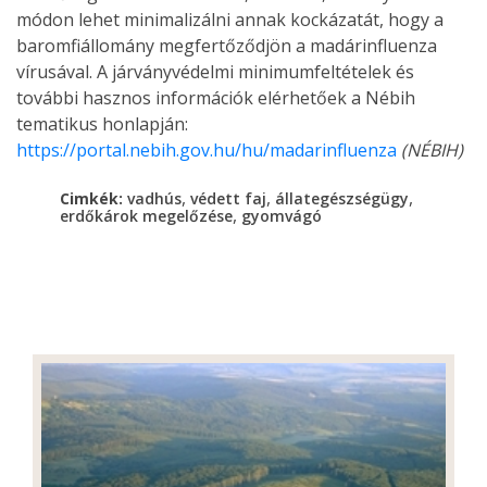
módon lehet minimalizálni annak kockázatát, hogy a
baromfiállomány megfertőződjön a madárinfluenza
vírusával. A járványvédelmi minimumfeltételek és
további hasznos információk elérhetőek a Nébih
tematikus honlapján:
https://portal.nebih.gov.hu/hu/madarinfluenza
(NÉBIH)
,
,
,
Cimkék:
vadhús
védett faj
állategészségügy
,
erdőkárok megelőzése
gyomvágó