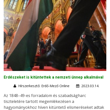
Erdészeket is kitüntettek a nemzeti ünnep alkalmával
Hírszerkesztő: Erdő-Mező Online
2023.03.14.
Az 1848–49-es forradalom és szabadságharc
tiszteletére tartott megemlékezésen a
hagyományokhoz híven kitüntető elismeréseket adtak