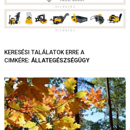
h i r d e t é s
h i r d e t é s
KERESÉSI TALÁLATOK ERRE A
CIMKÉRE:
ÁLLATEGÉSZSÉGÜGY