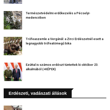
Természetvédelmi erdőkezelés a Pécselyi-
medencében
Trófeaszemle a Vergánál: a Zirci Erdészetnél esett a
legnagyobb trófeatömegű bika
Ezúttal is számos erdészt tüntettek ki október 23.
alkalmából (+KÉPEK)
Erdészeti, vadászati állások