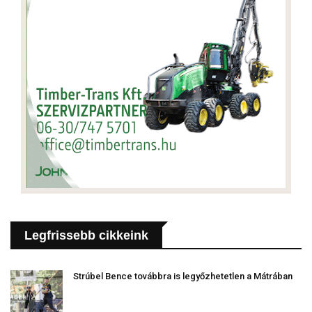
Legfrissebb cikkeink
Strúbel Bence továbbra is legyőzhetetlen a Mátrában