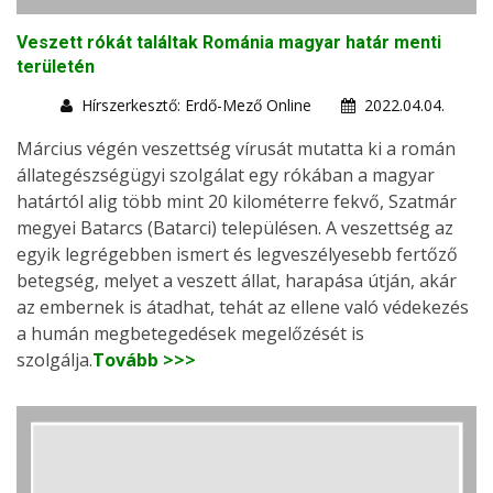
Veszett rókát találtak Románia magyar határ menti
területén
Hírszerkesztő: Erdő-Mező Online
2022.04.04.
Március végén veszettség vírusát mutatta ki a román
állategészségügyi szolgálat egy rókában a magyar
határtól alig több mint 20 kilométerre fekvő, Szatmár
megyei Batarcs (Batarci) településen. A veszettség az
egyik legrégebben ismert és legveszélyesebb fertőző
betegség, melyet a veszett állat, harapása útján, akár
az embernek is átadhat, tehát az ellene való védekezés
a humán megbetegedések megelőzését is
szolgálja.
Tovább >>>