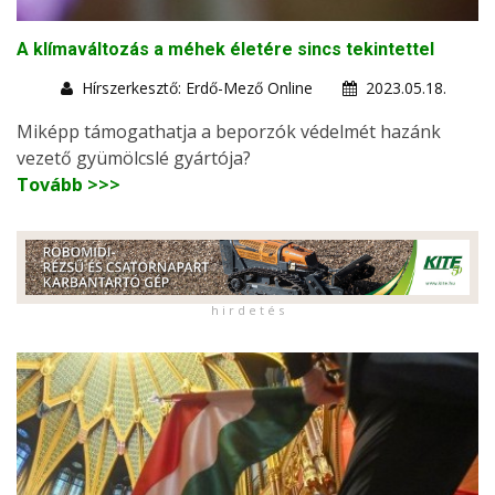
A klímaváltozás a méhek életére sincs tekintettel
Hírszerkesztő: Erdő-Mező Online
2023.05.18.
Miképp támogathatja a beporzók védelmét hazánk
vezető gyümölcslé gyártója?
Tovább >>>
h i r d e t é s