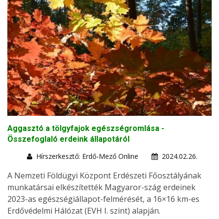
Aggasztó a tölgyfajok egészségromlása -
Összefoglaló erdeink állapotáról
Hírszerkesztő: Erdő-Mező Online
2024.02.26.
A Nemzeti Földügyi Központ Erdészeti Főosztályának
munkatársai elkészítették Magyaror-szág erdeinek
2023-as egészségiállapot-felmérését, a 16×16 km-es
Erdővédelmi Hálózat (EVH I. szint) alapján.