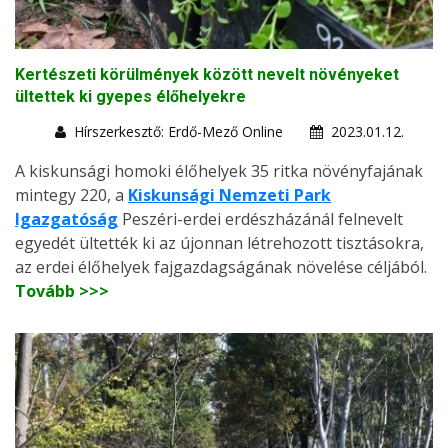
Kertészeti körülmények között nevelt növényeket
ültettek ki gyepes élőhelyekre
Hírszerkesztő: Erdő-Mező Online
2023.01.12.
A kiskunsági homoki élőhelyek 35 ritka növényfajának
mintegy 220, a
Kiskunsági Nemzeti Park
Igazgatóság
Peszéri-erdei erdészházánál felnevelt
egyedét ültették ki az újonnan létrehozott tisztásokra,
az erdei élőhelyek fajgazdagságának növelése céljából.
Tovább >>>