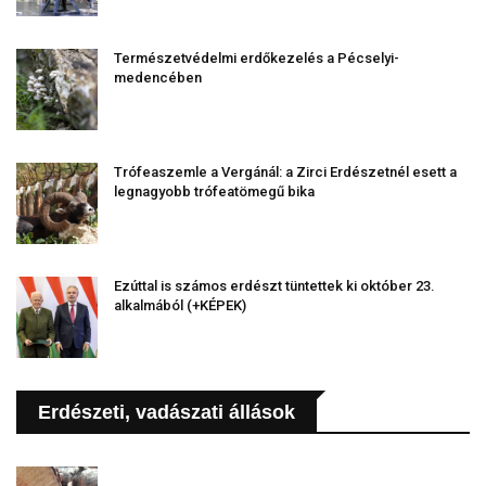
Természetvédelmi erdőkezelés a Pécselyi-
medencében
Trófeaszemle a Vergánál: a Zirci Erdészetnél esett a
legnagyobb trófeatömegű bika
Ezúttal is számos erdészt tüntettek ki október 23.
alkalmából (+KÉPEK)
Erdészeti, vadászati állások