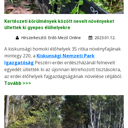
Kertészeti körülmények között nevelt növényeket
ültettek ki gyepes élőhelyekre
Hírszerkesztő: Erdő-Mező Online
2023.01.12.
A kiskunsági homoki élőhelyek 35 ritka növényfajának
mintegy 220, a
Kiskunsági Nemzeti Park
Igazgatóság
Peszéri-erdei erdészházánál felnevelt
egyedét ültették ki az újonnan létrehozott tisztásokra,
az erdei élőhelyek fajgazdagságának növelése céljából.
Tovább >>>