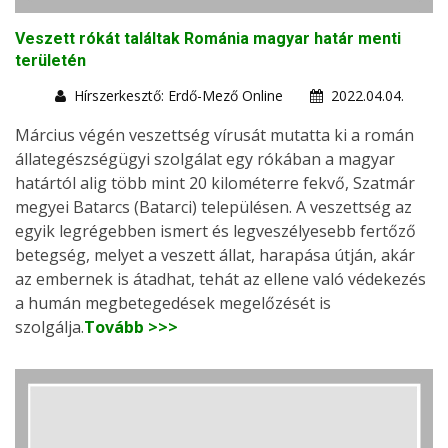
Veszett rókát találtak Románia magyar határ menti
területén
Hírszerkesztő: Erdő-Mező Online
2022.04.04.
Március végén veszettség vírusát mutatta ki a román
állategészségügyi szolgálat egy rókában a magyar
határtól alig több mint 20 kilométerre fekvő, Szatmár
megyei Batarcs (Batarci) településen. A veszettség az
egyik legrégebben ismert és legveszélyesebb fertőző
betegség, melyet a veszett állat, harapása útján, akár
az embernek is átadhat, tehát az ellene való védekezés
a humán megbetegedések megelőzését is
szolgálja.
Tovább >>>