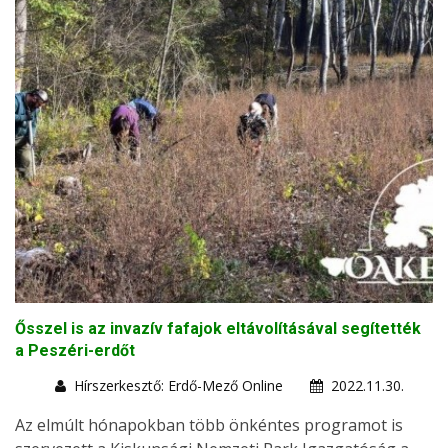
Ősszel is az invazív fafajok eltávolításával segítették
a Peszéri-erdőt
Hírszerkesztő: Erdő-Mező Online
2022.11.30.
Az elmúlt hónapokban több önkéntes programot is