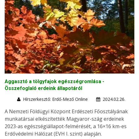
Aggasztó a tölgyfajok egészségromlása -
Összefoglaló erdeink állapotáról
Hírszerkesztő: Erdő-Mező Online
2024.02.26.
A Nemzeti Földügyi Központ Erdészeti Főosztályának
munkatársai elkészítették Magyaror-szág erdeinek
2023-as egészségiállapot-felmérését, a 16×16 km-es
Erdővédelmi Hálózat (EVH I. szint) alapján.