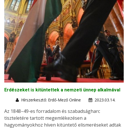
Erdészeket is kitüntettek a nemzeti ünnep alkalmával
Hírszerkesztő: Erdő-Mező Online
2023.03.14.
Az 1848–49-es forradalom és szabadságharc
tiszteletére tartott megemlékezésen a
hagyományokhoz híven kitüntető elismeréseket adtak