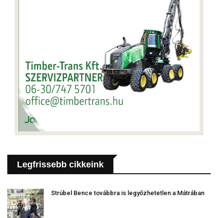
Legfrissebb cikkeink
Strúbel Bence továbbra is legyőzhetetlen a Mátrában