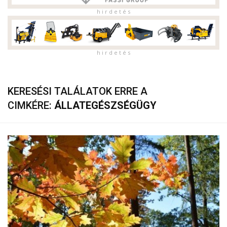
h i r d e t é s
h i r d e t é s
KERESÉSI TALÁLATOK ERRE A
CIMKÉRE:
ÁLLATEGÉSZSÉGÜGY