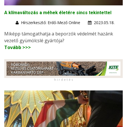
A klímaváltozás a méhek életére sincs tekintettel
Hírszerkesztő: Erdő-Mező Online
2023.05.18.
Miképp támogathatja a beporzók védelmét hazánk
vezető gyümölcslé gyártója?
Tovább >>>
h i r d e t é s