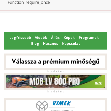
Function: require_once
Legfrissebb
Videók
Állás
Képek
Programok
Blog
Hasznos
Kapcsolat
h i r d e t é s
h i r d e t é s