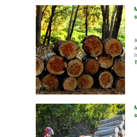
M
A
a
I
M
s