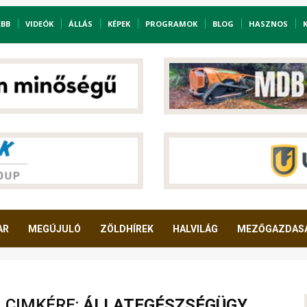
EBB
VIDEÓK
ÁLLÁS
KÉPEK
PROGRAMOK
BLOG
HASZNOS
AR
MEGÚJULÓ
ZÖLDHÍREK
HALVILÁG
MEZŐGAZDAS
A CIMKÉRE:
ÁLLATEGÉSZSÉGÜGY