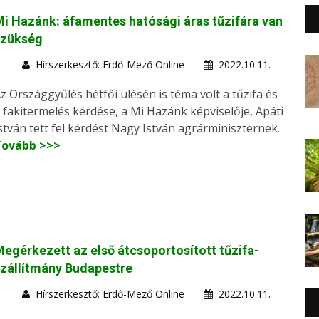
i Hazánk: áfamentes hatósági áras tűzifára van
szükség
Hírszerkesztő: Erdő-Mező Online
2022.10.11.
z Országgyűlés hétfői ülésén is téma volt a tűzifa és
 fakitermelés kérdése, a Mi Hazánk képviselője, Apáti
stván tett fel kérdést Nagy István agrárminiszternek.
Tovább >>>
egérkezett az első átcsoportosított tűzifa-
zállítmány Budapestre
Hírszerkesztő: Erdő-Mező Online
2022.10.11.