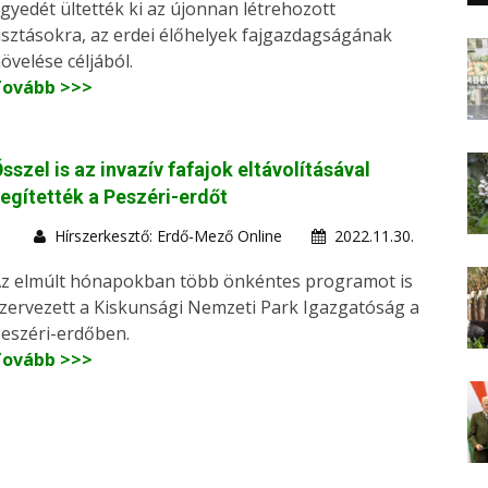
gyedét ültették ki az újonnan létrehozott
isztásokra, az erdei élőhelyek fajgazdagságának
övelése céljából.
Tovább >>>
sszel is az invazív fafajok eltávolításával
egítették a Peszéri-erdőt
Hírszerkesztő: Erdő-Mező Online
2022.11.30.
z elmúlt hónapokban több önkéntes programot is
zervezett a Kiskunsági Nemzeti Park Igazgatóság a
eszéri-erdőben.
Tovább >>>