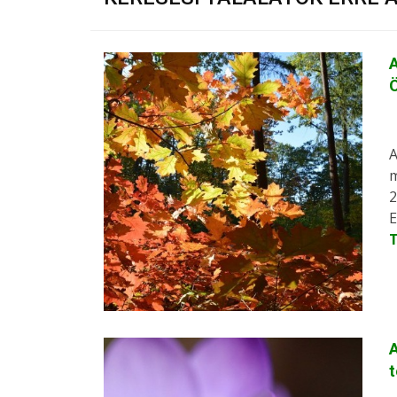
A
Ö
A
m
2
E
A
t