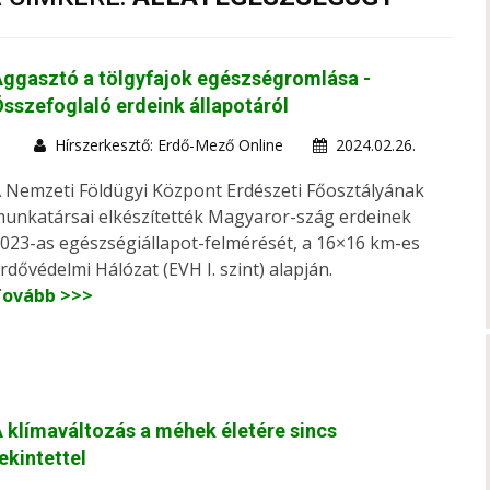
ggasztó a tölgyfajok egészségromlása -
sszefoglaló erdeink állapotáról
Hírszerkesztő: Erdő-Mező Online
2024.02.26.
 Nemzeti Földügyi Központ Erdészeti Főosztályának
unkatársai elkészítették Magyaror-szág erdeinek
023-as egészségiállapot-felmérését, a 16×16 km-es
rdővédelmi Hálózat (EVH I. szint) alapján.
Tovább >>>
 klímaváltozás a méhek életére sincs
ekintettel