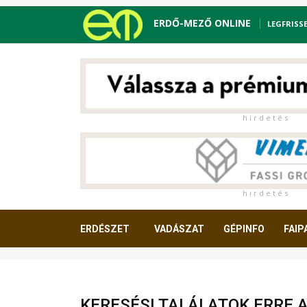
ERDŐ-MEZŐ ONLINE
LEGFRISS
h i r d e t é s
h i r d e t é s
ERDÉSZET
VADÁSZAT
GÉPINFO
FAIP
OLVASNIVALÓ
KERESÉSI TALÁLATOK ERRE 