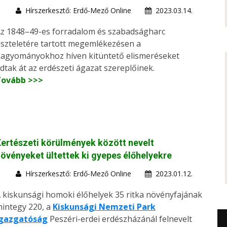
Hírszerkesztő: Erdő-Mező Online
2023.03.14.
z 1848–49-es forradalom és szabadságharc
iszteletére tartott megemlékezésen a
agyományokhoz híven kitüntető elismeréseket
dtak át az erdészeti ágazat szereplőinek.
Tovább >>>
ertészeti körülmények között nevelt
övényeket ültettek ki gyepes élőhelyekre
Hírszerkesztő: Erdő-Mező Online
2023.01.12.
 kiskunsági homoki élőhelyek 35 ritka növényfajának
integy 220, a
Kiskunsági Nemzeti Park
Igazgatóság
Peszéri-erdei erdészházánál felnevelt