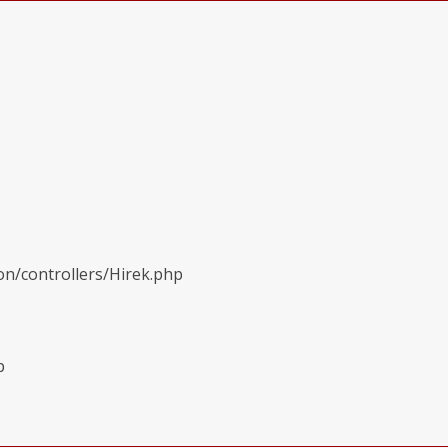
on/controllers/Hirek.php
p