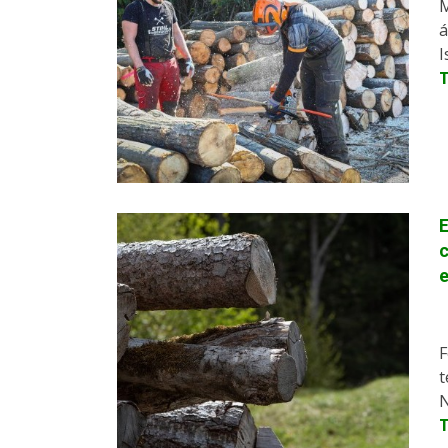
M
á
I
E
c
F
t
N