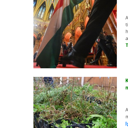
A
t
h
a
K
n
A
m