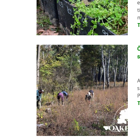
e
t
n
Ő
s
A
s
P