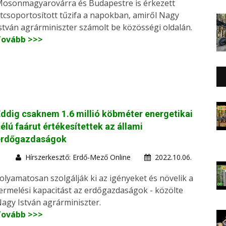
osonmagyarovárra és Budapestre is érkezett
tcsoportosított tűzifa a napokban, amiről Nagy
stván agrárminiszter számolt be közösségi oldalán.
Tovább >>>
ddig csaknem 1.6 millió köbméter energetikai
élú faárut értékesítettek az állami
erdőgazdaságok
Hírszerkesztő: Erdő-Mező Online
2022.10.06.
olyamatosan szolgálják ki az igényeket és növelik a
ermelési kapacitást az erdőgazdaságok - közölte
agy István agrárminiszter.
Tovább >>>