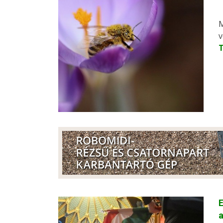
M
v
E
a