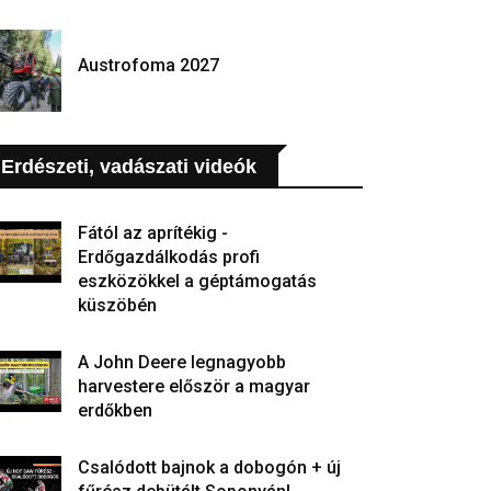
Austrofoma 2027
Erdészeti, vadászati videók
Fától az aprítékig -
Erdőgazdálkodás profi
eszközökkel a géptámogatás
küszöbén
A John Deere legnagyobb
harvestere először a magyar
erdőkben
Csalódott bajnok a dobogón + új