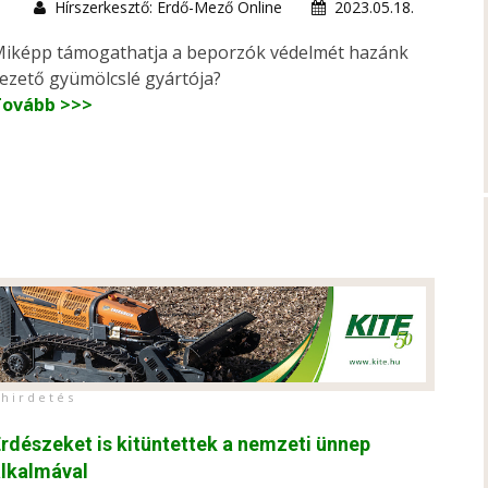
Hírszerkesztő: Erdő-Mező Online
2023.05.18.
iképp támogathatja a beporzók védelmét hazánk
ezető gyümölcslé gyártója?
Tovább >>>
h i r d e t é s
rdészeket is kitüntettek a nemzeti ünnep
lkalmával