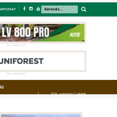
KAPCSOLAT
h i r d e t é s
h i r d e t é s
ÁG
2026. augusztus 7. péntek,
Ibolya
napja