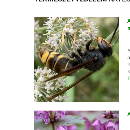
A
m
A
á
h
k