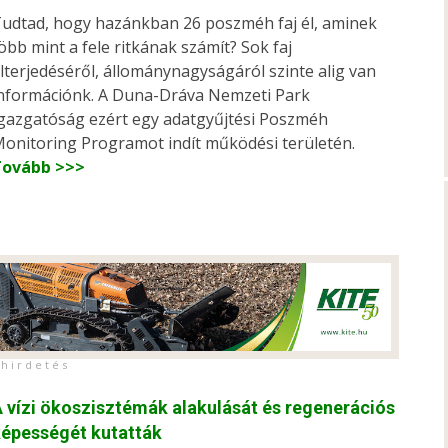
udtad, hogy hazánkban 26 poszméh faj él, aminek
öbb mint a fele ritkának számít? Sok faj
lterjedéséről, állománynagyságáról szinte alig van
nformációnk. A Duna-Dráva Nemzeti Park
gazgatóság ezért egy adatgyűjtési Poszméh
onitoring Programot indít működési területén.
Tovább >>>
h i r d e t é s
 vízi ökoszisztémák alakulását és regenerációs
épességét kutatták