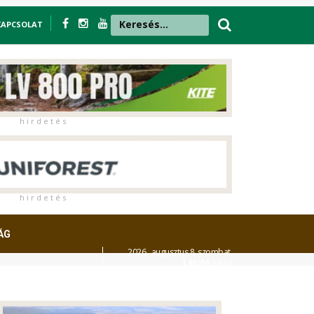
KAPCSOLAT
h i r d e t é s
h i r d e t é s
ÁG
2026. augusztus 8. szombat,
László
napja