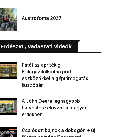
Austrofoma 2027
Erdészeti, vadászati videók
Fától az aprítékig -
Erdőgazdálkodás profi
eszközökkel a géptámogatás
küszöbén
A John Deere legnagyobb
harvestere először a magyar
erdőkben
Csalódott bajnok a dobogón + új