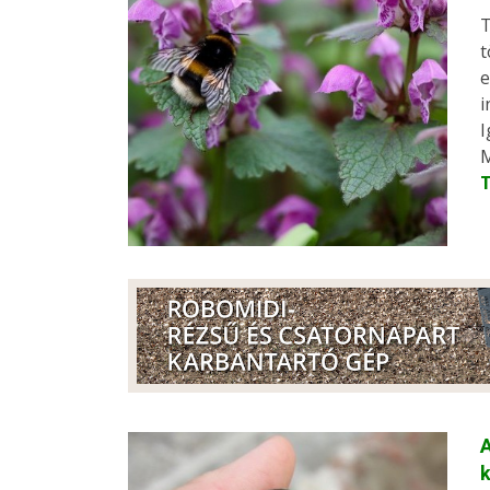
T
t
e
i
I
M
A
k