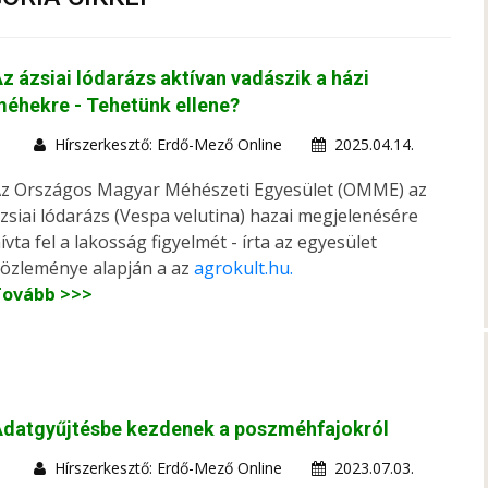
z ázsiai lódarázs aktívan vadászik a házi
éhekre - Tehetünk ellene?
Hírszerkesztő: Erdő-Mező Online
2025.04.14.
z Országos Magyar Méhészeti Egyesület (OMME) az
zsiai lódarázs (Vespa velutina) hazai megjelenésére
ívta fel a lakosság figyelmét - írta az egyesület
özleménye alapján a az
agrokult.hu.
Tovább >>>
Adatgyűjtésbe kezdenek a poszméhfajokról
Hírszerkesztő: Erdő-Mező Online
2023.07.03.