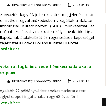
Hírszerkesztő: Erdő-Mező Online
2023.05.19.
z inváziós kagylófajok sorozatos megjelenése után
emzetközi együttműködésben vizsgálták a Balatoni
imnológiai Kutatóintézet (BLKI) munkatársai az
urópai és észak-amerikai sekély tavak ökológiai
llapotának átalakulását és regenerációs képességét
 tájékoztat a Eötvös Loránd Kutatási Hálózat.
Tovább >>>
veken át fogta be a védett énekesmadarakat a
ertjében
Hírszerkesztő: Erdő-Mező Online
2023.05.12.
egalább 22 példány védett énekesmadarat ejtett
oglyul csepeli ingatlanában egy 68 éves férfi.
Tovább >>>