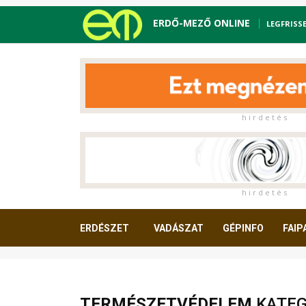
ERDŐ-MEZŐ ONLINE
LEGFRISS
h i r d e t é s
h i r d e t é s
ERDÉSZET
VADÁSZAT
GÉPINFO
FAIP
OLVASNIVALÓ
TERMÉSZETVÉDELEM
KATEG