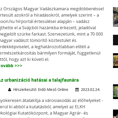
z Országos Magyar Vadászkamara megdöbbenéssel
rtesült azokról a híradásokról, amelyek szerint – a
oon.hu hírportál értesülései alapján – vadász
jthette el a Svájcból hazánkba érkezett, jeladóval
egjelölt szürke farkast. Szervezetünk, mint a 70 000
agyar vadászt tömörítő köztestület és
rdekképviselet, a leghatározottabban elítéli a
ermészetkárosítás bármilyen formáját, függetlenül
ttól, hogy azt ki követi el.
Tovább >>>
z urbanizáció hatásai a talajfaunára
Hírszerkesztő: Erdő-Mező Online
2023.02.24.
yökeresen átalakítja a városiasodás az élőhelyeket -
erül ki abból a kutatásból, amelyet az ELKH
kológiai Kutatóközpont, a Magyar Agrár- és