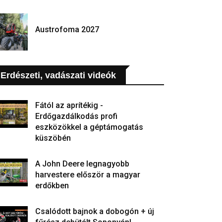
Austrofoma 2027
Erdészeti, vadászati videók
Fától az aprítékig -
Erdőgazdálkodás profi
eszközökkel a géptámogatás
küszöbén
A John Deere legnagyobb
harvestere először a magyar
erdőkben
Csalódott bajnok a dobogón + új