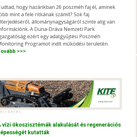
udtad, hogy hazánkban 26 poszméh faj él, aminek
öbb mint a fele ritkának számít? Sok faj
lterjedéséről, állománynagyságáról szinte alig van
nformációnk. A Duna-Dráva Nemzeti Park
gazgatóság ezért egy adatgyűjtési Poszméh
onitoring Programot indít működési területén.
Tovább >>>
h i r d e t é s
 vízi ökoszisztémák alakulását és regenerációs
épességét kutatták