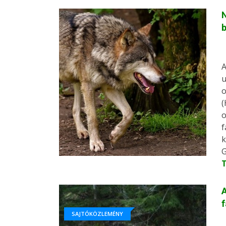
N
A
u
o
(
o
f
k
G
A
f
SAJTÓKÖZLEMÉNY