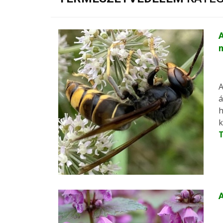
A
m
A
á
h
k