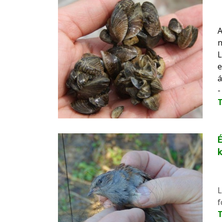
A
n
L
e
á
-
É
k
L
f