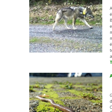
A
é
B
e
m
m
é
t
a
A
G
d
Ö