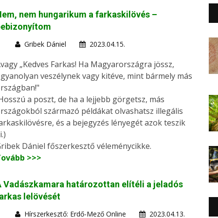
em, nem hungarikum a farkaskilövés –
bebizonyítom
Gribek Dániel
2023.04.15.
vagy „Kedves Farkas! Ha Magyarországra jössz,
gyanolyan veszélynek vagy kitéve, mint bármely más
rszágban!"
Hosszú a poszt, de ha a lejjebb görgetsz, más
rszágokból származó példákat olvashatsz illegális
arkaskilövésre, és a bejegyzés lényegét azok teszik
i.)
ribek Dániel főszerkesztő véleménycikke.
Tovább >>>
 Vadászkamara határozottan elítéli a jeladós
arkas lelövését
Hírszerkesztő: Erdő-Mező Online
2023.04.13.