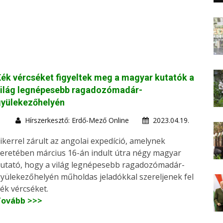
ék vércséket figyeltek meg a magyar kutatók a
világ legnépesebb ragadozómadár-
gyülekezőhelyén
Hírszerkesztő: Erdő-Mező Online
2023.04.19.
ikerrel zárult az angolai expedíció, amelynek
eretében március 16-án indult útra négy magyar
utató, hogy a világ legnépesebb ragadozómadár-
yülekezőhelyén műholdas jeladókkal szereljenek fel
ék vércséket.
Tovább >>>