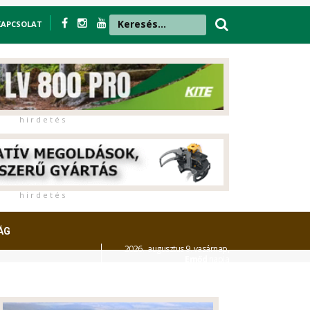
KAPCSOLAT
h i r d e t é s
h i r d e t é s
ÁG
2026. augusztus 9. vasárnap,
Emőd
napja