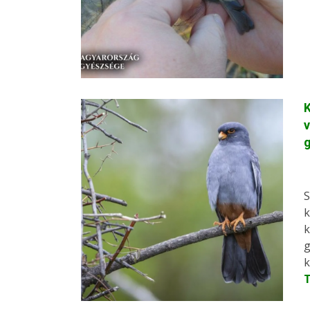
K
S
k
k
g
k