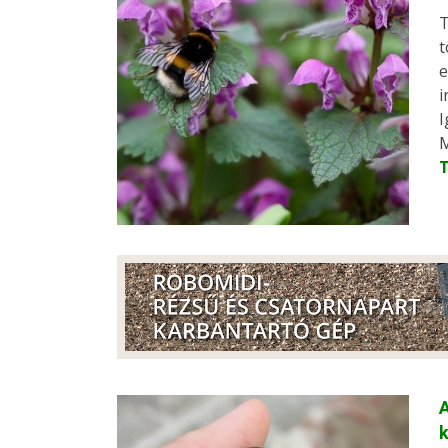
T
t
e
i
I
M
A
k