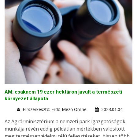
AM: csaknem 19 ezer hektáron javult a természeti
környezet állapota
Hírszerkesztő: Erdő-Mező Online
2023.01.04.
Az Agrárminisztérium a nemzeti park igazgatóságok
munkája révén eddig példátlan mértékben valósított
meg természetvédelmi célú fejlesztéseket, hiszen több