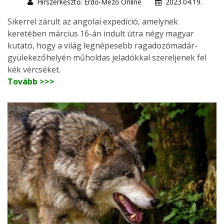
Hírszerkesztő: Erdő-Mező Online
2023.04.19.
Sikerrel zárult az angolai expedíció, amelynek
keretében március 16-án indult útra négy magyar
kutató, hogy a világ legnépesebb ragadozómadár-
gyülekezőhelyén műholdas jeladókkal szereljenek fel
kék vércséket.
Tovább >>>