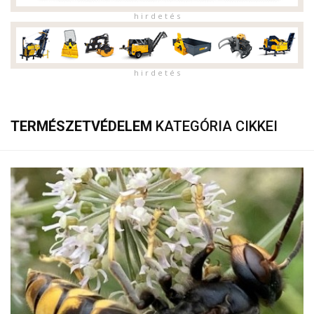
h i r d e t é s
h i r d e t é s
TERMÉSZETVÉDELEM
KATEGÓRIA CIKKEI