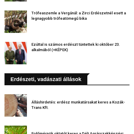
Trófeaszemle a Vergánál: a Zirci Erdészetnél esett a
legnagyobb trófeatömegű bika
Ezúttal is számos erdészt tüntettek ki október 23.
alkalmából (+KÉPEK)
Erdészeti, vadászati állások
Álláshirdetés: erdész munkatársakat keres a Kozák-
Trans Kft.
Erdőmérnök oktatót keres a Déli Agrárszakképzési