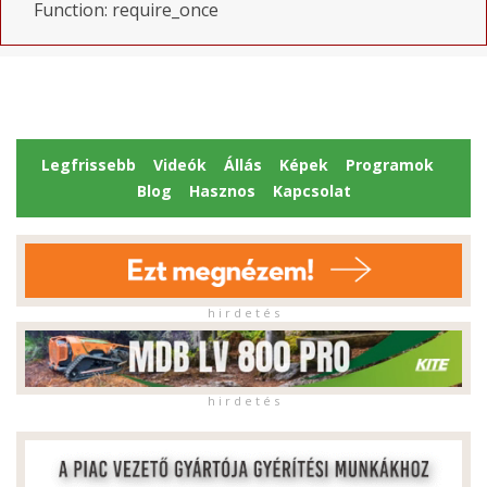
Function: require_once
Legfrissebb
Videók
Állás
Képek
Programok
Blog
Hasznos
Kapcsolat
h i r d e t é s
h i r d e t é s