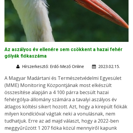
Az aszályos év ellenére sem csökkent a hazai fehér
gólyák fiókaszáma
Hírszerkesztő: Erdő-Mező Online
2023.02.15.
A Magyar Madártani és Természetvédelmi Egyesület
(MME) Monitoring Központjának most elkészült
összesítése alapján a 4 100 párra becsült hazai
fehérgólya-állomány számára a tavalyi aszályos év
átlagos költési sikert hozott. Azt, hogy a kirepült fiókák
milyen kondícióval vágtak neki a vonulásnak, nem
tudhatjuk. Erre az ad majd választ, hogy a 2022-ben
meggyűrűzött 1 207 fióka közül mennyiről kapunk