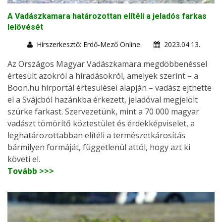
A Vadászkamara határozottan elítéli a jeladós farkas
lelövését
Hírszerkesztő: Erdő-Mező Online
2023.04.13.
Az Országos Magyar Vadászkamara megdöbbenéssel
értesült azokról a híradásokról, amelyek szerint – a
Boon.hu hírportál értesülései alapján – vadász ejthette
el a Svájcból hazánkba érkezett, jeladóval megjelölt
szürke farkast. Szervezetünk, mint a 70 000 magyar
vadászt tömörítő köztestület és érdekképviselet, a
leghatározottabban elítéli a természetkárosítás
bármilyen formáját, függetlenül attól, hogy azt ki
követi el.
Tovább >>>