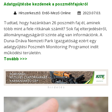
Adatgyűjtésbe kezdenek a poszméhfajokról
Hírszerkesztő: Erdő-Mező Online
2023.07.03.
Tudtad, hogy hazánkban 26 poszméh faj él, aminek
több mint a fele ritkának számít? Sok faj elterjedéséről,
állománynagyságáról szinte alig van információnk. A
Duna-Dráva Nemzeti Park Igazgatóság ezért egy
adatgyűjtési Poszméh Monitoring Programot indít
működési területén.
Tovább >>>
h i r d e t é s