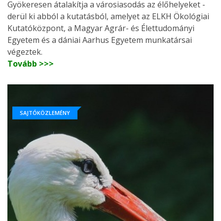
Gyökeresen átalakítja a városiasodás az élőhelyeket -
derül ki abból a kutatásból, amelyet az ELKH Ökológiai
Kutatóközpont, a Magyar Agrár- és Élettudományi
Egyetem és a dániai Aarhus Egyetem munkatársai
végeztek.
Tovább >>>
SAJTÓKÖZLEMÉNY