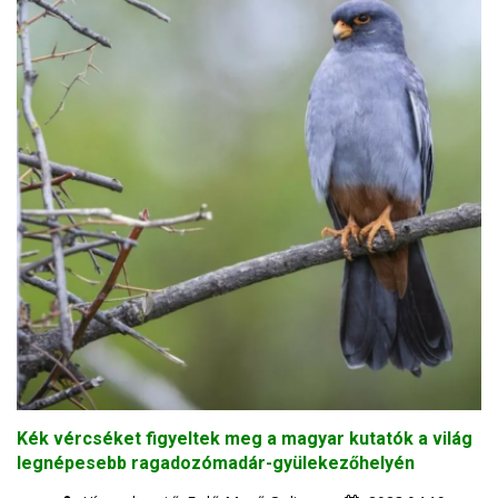
Kék vércséket figyeltek meg a magyar kutatók a világ
legnépesebb ragadozómadár-gyülekezőhelyén