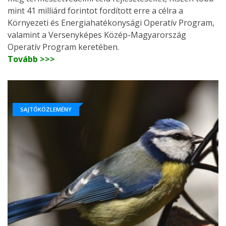
mint 41 milliárd forintot fordított erre a célra a
Környezeti és Energiahatékonysági Operatív Program,
valamint a Versenyképes Közép-Magyarország
Operatív Program keretében.
Tovább >>>
SAJTÓKÖZLEMÉNY