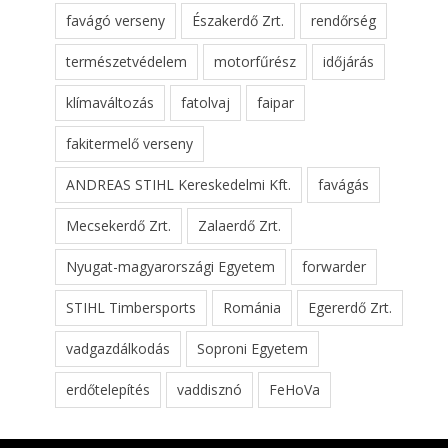
favágó verseny
Északerdő Zrt.
rendőrség
természetvédelem
motorfűrész
időjárás
klímaváltozás
fatolvaj
faipar
fakitermelő verseny
ANDREAS STIHL Kereskedelmi Kft.
favágás
Mecsekerdő Zrt.
Zalaerdő Zrt.
Nyugat-magyarországi Egyetem
forwarder
STIHL Timbersports
Románia
Egererdő Zrt.
vadgazdálkodás
Soproni Egyetem
erdőtelepítés
vaddisznó
FeHoVa