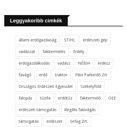
Leggyakoribb cimkék
állami erdőgazdaság
STIHL
erdészeti gép
vadászat
fakitermelés
Erdély
erdőgazdálkodás
vadász
NÉBIH
erdész
favágó
erdő
traktor
Pilisi Parkerdő Zrt.
Országos Erdészeti Egyesület
Székelyföld
falopás
tűzifa
erdőtűz
fakitermelő
OEE
erdészeti támogatás
illegális fakivágás
támogatás
erdészet
Sefag Zrt.