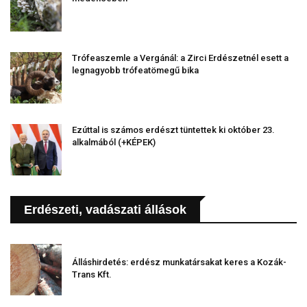
Trófeaszemle a Vergánál: a Zirci Erdészetnél esett a
legnagyobb trófeatömegű bika
Ezúttal is számos erdészt tüntettek ki október 23.
alkalmából (+KÉPEK)
Erdészeti, vadászati állások
Álláshirdetés: erdész munkatársakat keres a Kozák-
Trans Kft.