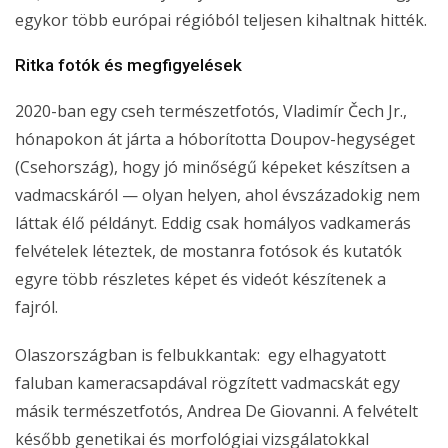
egykor több európai régióból teljesen kihaltnak hitték.
Ritka fotók és megfigyelések
2020-ban egy cseh természetfotós, Vladimír Čech Jr.,
hónapokon át járta a hóborította Doupov-hegységet
(Csehország), hogy jó minőségű képeket készítsen a
vadmacskáról — olyan helyen, ahol évszázadokig nem
láttak élő példányt. Eddig csak homályos vadkamerás
felvételek léteztek, de mostanra fotósok és kutatók
egyre több részletes képet és videót készítenek a
fajról.
Olaszországban is felbukkantak: egy elhagyatott
faluban kameracsapdával rögzített vadmacskát egy
másik természetfotós, Andrea De Giovanni. A felvételt
később genetikai és morfológiai vizsgálatokkal