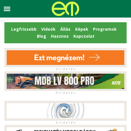
Legfrissebb
Videók
Állás
Képek
Programok
Blog
Hasznos
Kapcsolat
h i r d e t é s
h i r d e t é s
h i r d e t é s