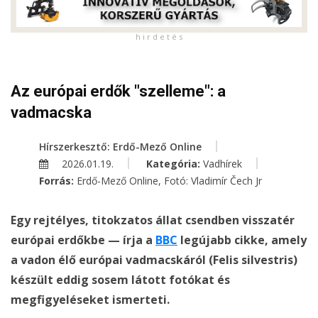
h i r d e t é s
Az európai erdők "szelleme": a
vadmacska
Hírszerkesztő: Erdő-Mező Online
2026.01.19.
Kategória:
Vadhírek
Forrás:
Erdő-Mező Online, Fotó: Vladimír Čech Jr
Egy rejtélyes, titokzatos állat csendben visszatér
európai erdőkbe — írja a
BBC
legújabb cikke, amely
a vadon élő európai vadmacskáról (Felis silvestris)
készült eddig sosem látott fotókat és
megfigyeléseket ismerteti.