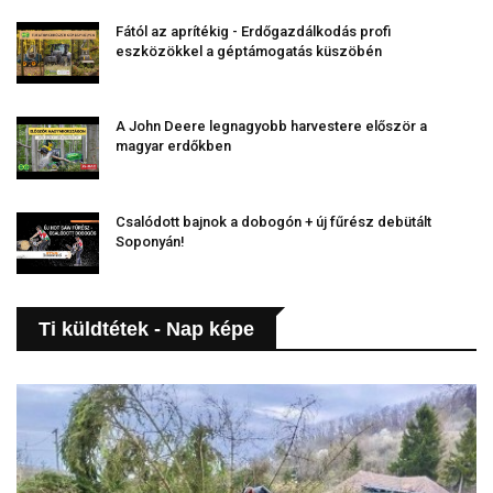
Fától az aprítékig - Erdőgazdálkodás profi
eszközökkel a géptámogatás küszöbén
A John Deere legnagyobb harvestere először a
magyar erdőkben
Csalódott bajnok a dobogón + új fűrész debütált
Soponyán!
Ti küldtétek - Nap képe