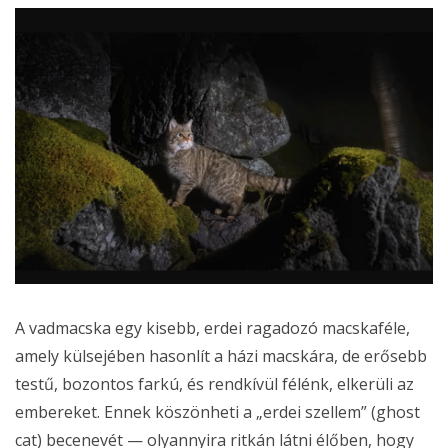
A vadmacska egy kisebb, erdei ragadozó macskaféle,
amely külsejében hasonlít a házi macskára, de erősebb
testű, bozontos farkú, és rendkívül félénk, elkerüli az
embereket. Ennek köszönheti a „erdei szellem” (ghost
cat) becenevét — olyannyira ritkán látni élőben, hogy