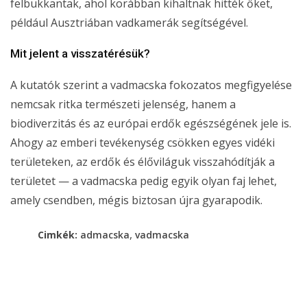
felbukkantak, ahol korábban kihaltnak hitték őket,
például Ausztriában vadkamerák segítségével.
Mit jelent a visszatérésük?
A kutatók szerint a vadmacska fokozatos megfigyelése
nemcsak ritka természeti jelenség, hanem a
biodiverzitás és az európai erdők egészségének jele is.
Ahogy az emberi tevékenység csökken egyes vidéki
területeken, az erdők és élőviláguk visszahódítják a
területet — a vadmacska pedig egyik olyan faj lehet,
amely csendben, mégis biztosan újra gyarapodik.
,
Cimkék:
admacska
vadmacska