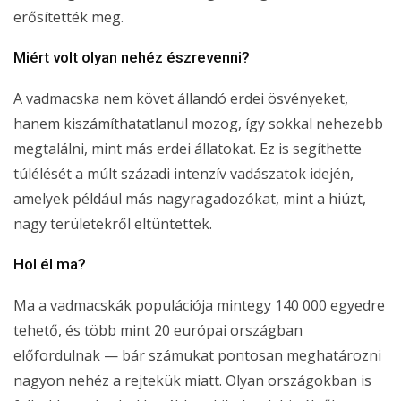
erősítették meg.
Miért volt olyan nehéz észrevenni?
A vadmacska nem követ állandó erdei ösvényeket,
hanem kiszámíthatatlanul mozog, így sokkal nehezebb
megtalálni, mint más erdei állatokat. Ez is segíthette
túlélését a múlt századi intenzív vadászatok idején,
amelyek például más nagyragadozókat, mint a hiúzt,
nagy területekről eltüntettek.
Hol él ma?
Ma a vadmacskák populációja mintegy 140 000 egyedre
tehető, és több mint 20 európai országban
előfordulnak — bár számukat pontosan meghatározni
nagyon nehéz a rejtekük miatt. Olyan országokban is