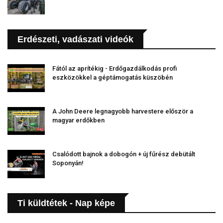
Erdészeti, vadászati videók
Fától az aprítékig - Erdőgazdálkodás profi
eszközökkel a géptámogatás küszöbén
A John Deere legnagyobb harvestere először a
magyar erdőkben
Csalódott bajnok a dobogón + új fűrész debütált
Soponyán!
Ti küldtétek - Nap képe