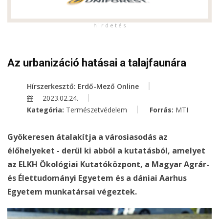
h i r d e t é s
Az urbanizáció hatásai a talajfaunára
Hírszerkesztő: Erdő-Mező Online
2023.02.24.
Kategória:
Természetvédelem
Forrás:
MTI
Gyökeresen átalakítja a városiasodás az
élőhelyeket - derül ki abból a kutatásból, amelyet
az ELKH Ökológiai Kutatóközpont, a Magyar Agrár-
és Élettudományi Egyetem és a dániai Aarhus
Egyetem munkatársai végeztek.