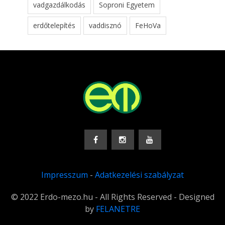
vadgazdálkodás
Soproni Egyetem
erdőtelepítés
vaddisznó
FeHoVa
Impresszum
-
Adatkezelési szabályzat
© 2022 Erdo-mezo.hu - All Rights Reserved - Designed
by
FELANETRE