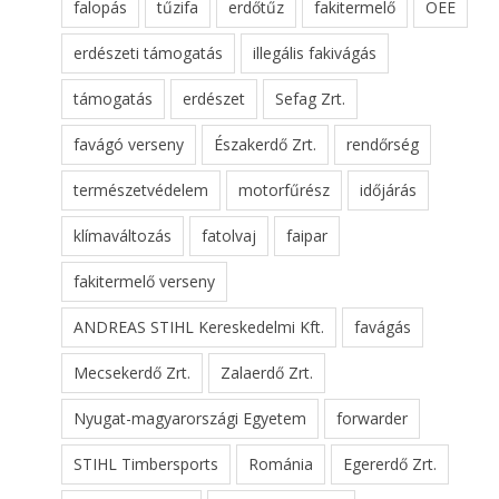
falopás
tűzifa
erdőtűz
fakitermelő
OEE
erdészeti támogatás
illegális fakivágás
támogatás
erdészet
Sefag Zrt.
favágó verseny
Északerdő Zrt.
rendőrség
természetvédelem
motorfűrész
időjárás
klímaváltozás
fatolvaj
faipar
fakitermelő verseny
ANDREAS STIHL Kereskedelmi Kft.
favágás
Mecsekerdő Zrt.
Zalaerdő Zrt.
Nyugat-magyarországi Egyetem
forwarder
STIHL Timbersports
Románia
Egererdő Zrt.