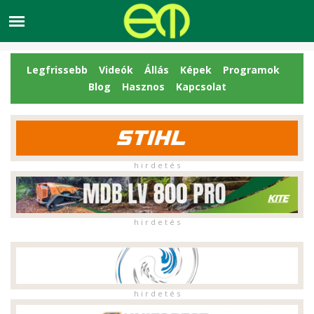
Legfrissebb
Videók
Állás
Képek
Programok
Blog
Hasznos
Kapcsolat
h i r d e t é s
h i r d e t é s
h i r d e t é s