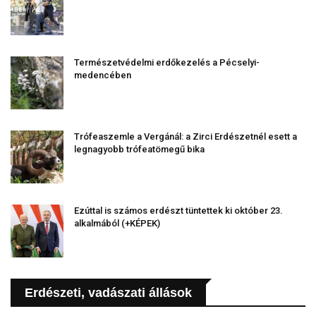
Természetvédelmi erdőkezelés a Pécselyi-
medencében
Trófeaszemle a Vergánál: a Zirci Erdészetnél esett a
legnagyobb trófeatömegű bika
Ezúttal is számos erdészt tüntettek ki október 23.
alkalmából (+KÉPEK)
Erdészeti, vadászati állások