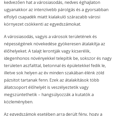
kedvezően hat a városiasodás, nedves éghajlaton
ugyanakkor az intenzívebb párolgás és a gyorsabban
elfolyó csapadék miatt kialakuló szárazabb városi
környezet csökkenti az egyedszámokat.
A városiasodás, vagyis a városok területének és
népességének növekedése gyökeresen átalakítja az
élőhelyeket. A talajt lerontják vagy kicserélik,
idegenhonos növényekkel telepítik be, sokszor és nagy
területen aszfalttal, betonnal és épületekkel fedik le,
illetve sok helyen az év minden szakában élénk zöld
pázsitot tartanak fenn. Ezek az átalakítások több
állatcsoport élőhelyét is veszélyeztetik vagy
megszüntethetik – hangsúlyozzák a kutatók a
közleményben.
Az egyedszámok esetében arra derült fény, hogy a