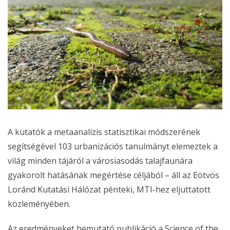
A kutatók a metaanalízis statisztikai módszerének
segítségével 103 urbanizációs tanulmányt elemeztek a
világ minden tájáról a városiasodás talajfaunára
gyakorolt hatásának megértése céljából – áll az Eötvös
Loránd Kutatási Hálózat pénteki, MTI-hez eljuttatott
közleményében.
Az eredményeket bemutató publikáció a Science of the