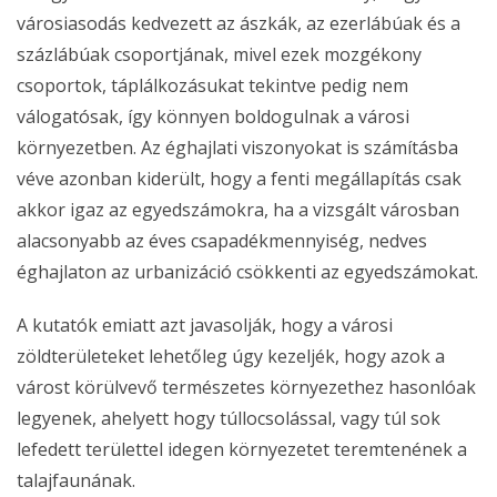
városiasodás kedvezett az ászkák, az ezerlábúak és a
százlábúak csoportjának, mivel ezek mozgékony
csoportok, táplálkozásukat tekintve pedig nem
válogatósak, így könnyen boldogulnak a városi
környezetben. Az éghajlati viszonyokat is számításba
véve azonban kiderült, hogy a fenti megállapítás csak
akkor igaz az egyedszámokra, ha a vizsgált városban
alacsonyabb az éves csapadékmennyiség, nedves
éghajlaton az urbanizáció csökkenti az egyedszámokat.
A kutatók emiatt azt javasolják, hogy a városi
zöldterületeket lehetőleg úgy kezeljék, hogy azok a
várost körülvevő természetes környezethez hasonlóak
legyenek, ahelyett hogy túllocsolással, vagy túl sok
lefedett területtel idegen környezetet teremtenének a
talajfaunának.