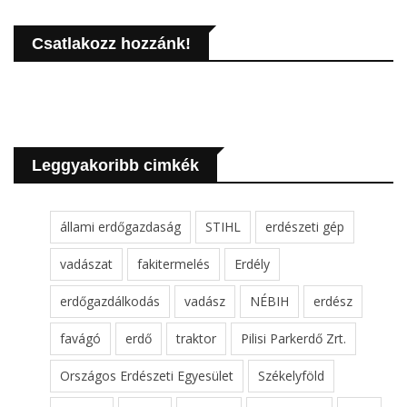
Csatlakozz hozzánk!
Leggyakoribb cimkék
állami erdőgazdaság
STIHL
erdészeti gép
vadászat
fakitermelés
Erdély
erdőgazdálkodás
vadász
NÉBIH
erdész
favágó
erdő
traktor
Pilisi Parkerdő Zrt.
Országos Erdészeti Egyesület
Székelyföld