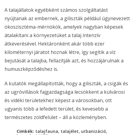
A talajállatok egyébként számos szolgáltatást
nyújtanak az embernek, a giliszták például úgynevezett
ökoszisztéma-mérnökök, amelyek nagyban képesek
átalakítani a környezetüket a talaj intenzív
átkeverésével. Hektáronként akár több ezer
kilométernyi járatot hoznak létre, így segítik a víz
bejutását a talajba, fellazítják azt, és hozzájárulnak a
humuszképződéshez is.
A kutatók megállapították, hogy a giliszták, a csigák és
az ugróvillások fajgazdagsága lecsökkent a külvárosi
és vidéki területekhez képest a városokban, ott
ugyanis több a lefedett terület, és kevesebb a
természetes zöldfelület – áll a közleményben.
,
,
,
Cimkék:
talajfauna
talajélet
urbanizáció