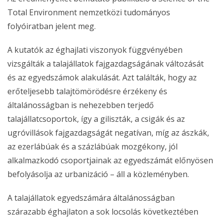
Total Environment nemzetközi tudományos
folyóiratban jelent meg.
A kutatók az éghajlati viszonyok függvényében
vizsgálták a talajállatok fajgazdagságának változását
és az egyedszámok alakulását. Azt találták, hogy az
erőteljesebb talajtömörödésre érzékeny és
általánosságban is nehezebben terjedő
talajállatcsoportok, így a giliszták, a csigák és az
ugróvillások fajgazdagságát negatívan, míg az ászkák,
az ezerlábúak és a százlábúak mozgékony, jól
alkalmazkodó csoportjainak az egyedszámát előnyösen
befolyásolja az urbanizáció – áll a közleményben.
A talajállatok egyedszámára általánosságban
szárazabb éghajlaton a sok locsolás következtében