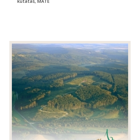
,
kutatás
MATE