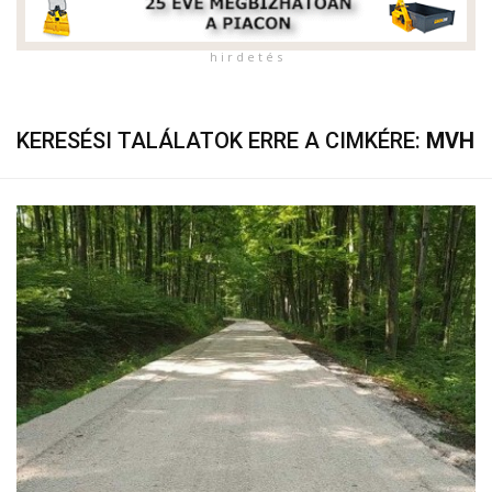
h i r d e t é s
KERESÉSI TALÁLATOK ERRE A CIMKÉRE:
MVH