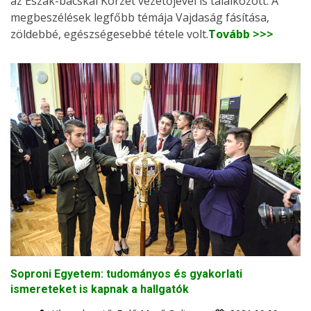
az Észak-bácskai Körzet vezetőjével is találkozott. A
megbeszélések legfőbb témája Vajdaság fásítása,
zöldebbé, egészségesebbé tétele volt.
Tovább >>>
Soproni Egyetem: tudományos és gyakorlati
ismereteket is kapnak a hallgatók