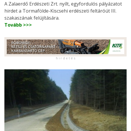
A Zalaerdő Erdészeti Zrt. nyílt, egyfordulós pályázatot
hirdet a Tormafölde-Kiscsehi erdészeti feltáróút III.
szakaszának felújítására.
Tovább >>>
h i r d e t é s