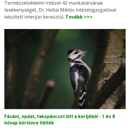
Természetvédelmi Intézet 42 munkatársának
tevékenységét, Dr. Heltai Miklós intézetigazgatóval
készített interjún keresztül.
Tovább >>>
Fácánt, nyulat, fakopáncsot lőtt a kertjéből - 1 év 8
hónap börtönre ítélték