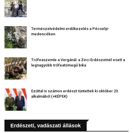
Természetvédelmi erdőkezelés a Pécselyi-
medencében
Trófeaszemle a Vergánál: a Zirci Erdészetnél esett a
legnagyobb trófeatömegű bika
Ezúttal is számos erdészt tüntettek ki október 23.
alkalmából (+KÉPEK)
Erdészeti, vadászati állások