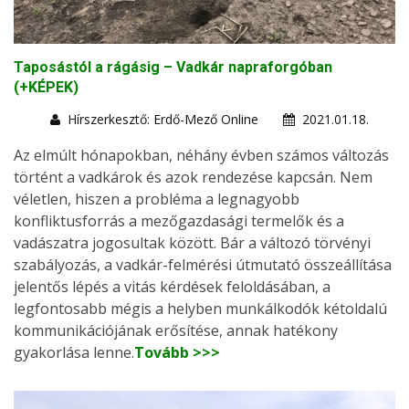
Taposástól a rágásig – Vadkár napraforgóban
(+KÉPEK)
Hírszerkesztő: Erdő-Mező Online
2021.01.18.
Az elmúlt hónapokban, néhány évben számos változás
történt a vadkárok és azok rendezése kapcsán. Nem
véletlen, hiszen a probléma a legnagyobb
konfliktusforrás a mezőgazdasági termelők és a
vadászatra jogosultak között. Bár a változó törvényi
szabályozás, a vadkár-felmérési útmutató összeállítása
jelentős lépés a vitás kérdések feloldásában, a
legfontosabb mégis a helyben munkálkodók kétoldalú
kommunikációjának erősítése, annak hatékony
gyakorlása lenne.
Tovább >>>