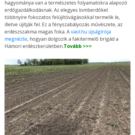
hagyománya van a természetes folyamatokra alapozó
erdőgazdálkodásnak. Az elegyes lomberdőket
többnyire fokozatos felújítóvágásokkal termelik le,
illetve újítják fel. Ez a fényszabályozás művészete, az
erdészszakma magas foka. A
vaol.hu újságírója
megnézte
, hogyan dolgozik a fakitermelő brigád a
Hámori erdészkerületben.
Tovább >>>