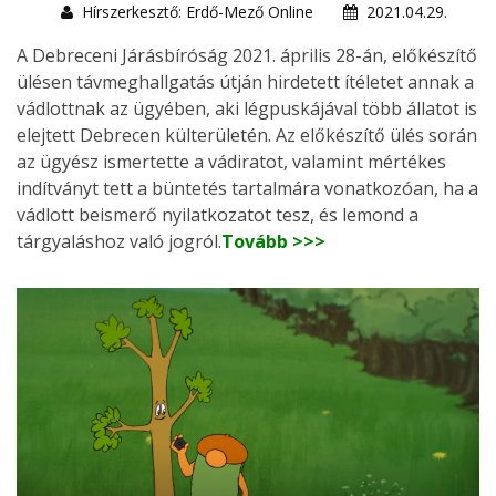
Hírszerkesztő: Erdő-Mező Online
2021.04.29.
A Debreceni Járásbíróság 2021. április 28-án, előkészítő
ülésen távmeghallgatás útján hirdetett ítéletet annak a
vádlottnak az ügyében, aki légpuskájával több állatot is
elejtett Debrecen külterületén. Az előkészítő ülés során
az ügyész ismertette a vádiratot, valamint mértékes
indítványt tett a büntetés tartalmára vonatkozóan, ha a
vádlott beismerő nyilatkozatot tesz, és lemond a
tárgyaláshoz való jogról.
Tovább >>>