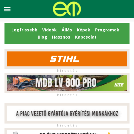
Legfrissebb
Videók
Állás
Képek
Programok
Blog
Hasznos
Kapcsolat
h i r d e t é s
h i r d e t é s
h i r d e t é s