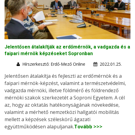
Jelentősen átalakítják az erdőmérnök, a vadgazda és a
faipari mérnök képzéseket Sopronban
Hírszerkesztő: Erdő-Mező Online
2022.01.25.
Jelentősen átalakítja és fejleszti az erdőmérnök és a
faipari mérnök-képzést, valamint a természetvédelmi,
vadgazda mérnöki, illetve földmérő és földrendező
mérnöki szakok szerkezetét a Soproni Egyetem. A cél
az, hogy az oktatás hatékonyságának növekedése,
valamint a mérhető nemzetközi hallgatói mobilitás
mellett a képzések széleskörű ágazati
együttműködésen alapuljanak.
Tovább >>>