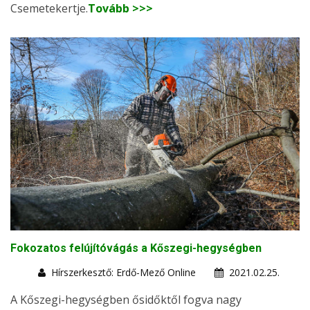
Csemetekertje.
Tovább >>>
Fokozatos felújítóvágás a Kőszegi-hegységben
Hírszerkesztő: Erdő-Mező Online
2021.02.25.
A Kőszegi-hegységben ősidőktől fogva nagy