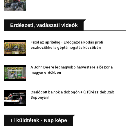
Erdészeti, vadászati videók
Fától az aprítékig - Erdőgazdálkodás profi
eszközökkel a géptámogatás küszöbén
A John Deere legnagyobb harvestere először a
magyar erdőkben
Csalódott bajnok a dobogón + új fűrész debütált
Soponyán!
Ti küldtétek - Nap képe