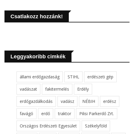
Csatlakozz hozzánk!
Leggyakoribb cimkék
állami erdőgazdaság
STIHL
erdészeti gép
vadászat
fakitermelés
Erdély
erdőgazdálkodás
vadász
NÉBIH
erdész
favágó
erdő
traktor
Pilisi Parkerdő Zrt.
Országos Erdészeti Egyesület
Székelyföld