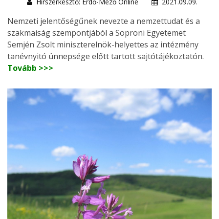
Hírszerkesztő: Erdő-Mező Online
2021.09.09.
Nemzeti jelentőségűnek nevezte a nemzettudat és a
szakmaiság szempontjából a Soproni Egyetemet
Semjén Zsolt miniszterelnök-helyettes az intézmény
tanévnyitó ünnepsége előtt tartott sajtótájékoztatón.
Tovább >>>