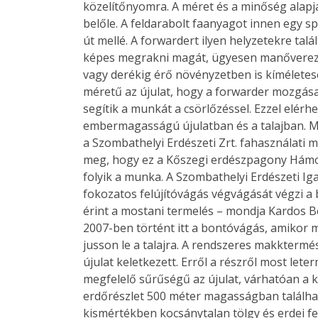
közelítőnyomra. A méret és a minőség alapján
belőle. A feldarabolt faanyagot innen egy spe
út mellé. A forwardert ilyen helyzetekre talál
képes megrakni magát, ügyesen manőverez 
vagy derékig érő növényzetben is kíméletes
méretű az újulat, hogy a forwarder mozgása 
segítik a munkát a csörlőzéssel. Ezzel elérh
embermagasságú újulatban és a talajban. 
a Szombathelyi Erdészeti Zrt. fahasználati m
meg, hogy ez a Kőszegi erdészpagony Hámor
folyik a munka. A Szombathelyi Erdészeti I
fokozatos felújítóvágás végvágását végzi a b
érint a mostani termelés – mondja Kardos B
2007-ben történt itt a bontóvágás, amikor me
jusson le a talajra. A rendszeres makkterm
újulat keletkezett. Erről a részről most let
megfelelő sűrűségű az újulat, várhatóan a kö
erdőrészlet 500 méter magasságban találhat
kismértékben kocsánytalan tölgy és erdei f