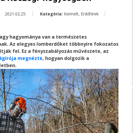
,
2021.02.25.
Kategória:
Kiemelt
Erdőhírek
nagy hagyománya van a természetes
ak. Az elegyes lomberdőket többnyire fokozatos
jítják fel. Ez a fényszabályozás művészete, az
ságírója megnézte
, hogyan dolgozik a
letben.