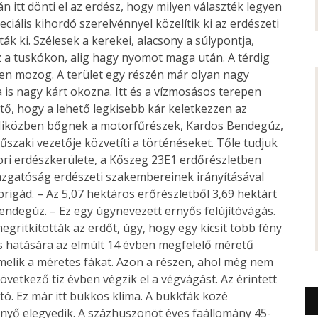
 itt dönti el az erdész, hogy milyen választék legyen
ciális kihordó szerelvénnyel közelítik ki az erdészeti
ták ki. Szélesek a kerekei, alacsony a súlypontja,
a tuskókon, alig hagy nyomot maga után. A térdig
en mozog. A terület egy részén már olyan nagy
is nagy kárt okozna. Itt és a vízmosásos terepen
ető, hogy a lehető legkisebb kár keletkezzen az
Miközben bőgnek a motorfűrészek, Kardos Bendegúz,
űszaki vezetője közvetíti a történéseket. Tőle tudjuk
i erdészkerülete, a Kőszeg 23E1 erdőrészletben
gazgatóság erdészeti szakembereinek irányításával
rigád. – Az 5,07 hektáros erőrészletből 3,69 hektárt
endegúz. – Ez egy úgynevezett ernyős felújítóvágás.
gritkították az erdőt, úgy, hogy egy kicsit több fény
és hatására az elmúlt 14 évben megfelelő méretű
ermelik a méretes fákat. Azon a részen, ahol még nem
vetkező tíz évben végzik el a végvágást. Az érintett
ó. Ez már itt bükkös klíma. A bükkfák közé
enyő elegyedik. A százhuszonöt éves faállomány 45-