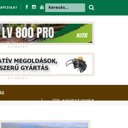
KAPCSOLAT
h i r d e t é s
h i r d e t é s
ÁG
2026. augusztus 8. szombat,
László
napja