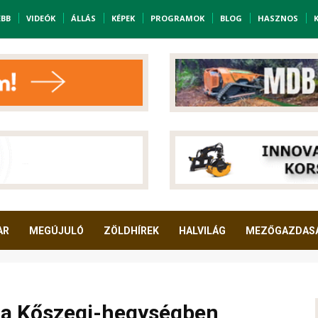
EBB
VIDEÓK
ÁLLÁS
KÉPEK
PROGRAMOK
BLOG
HASZNOS
AR
MEGÚJULÓ
ZÖLDHÍREK
HALVILÁG
MEZŐGAZDAS
s a Kőszegi-hegységben