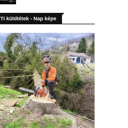
Ti küldtétek - Nap képe