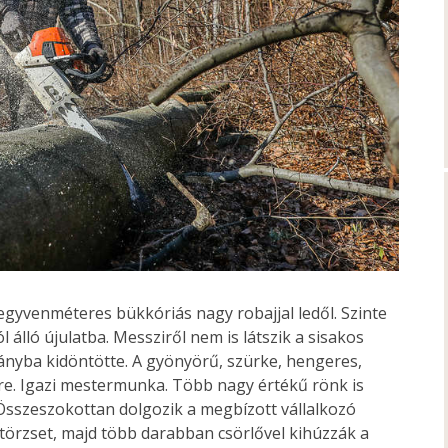
gyvenméteres bükkóriás nagy robajjal ledől. Szinte
 álló újulatba. Messziről nem is látszik a sisakos
rányba kidöntötte. A gyönyörű, szürke, hengeres,
ldre. Igazi mestermunka. Több nagy értékű rönk is
. Összeszokottan dolgozik a megbízott vállalkozó
a törzset, majd több darabban csörlővel kihúzzák a