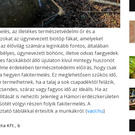
lés, az illetékes természetvédelmi őr és a
zokat az úgynevezett biotóp fákat, amelyeket
 az élővilág számára leginkább fontos, általában
élyes, úgynevezett böhönc, illetve odvas faegyedek.
es fácskákból álló újulaton kívül mintegy huszonöt
édelme érdekében természetvédelmi előírás, hogy csak
 a hegyen fakitermelés. Ez meglehetősen szűkös idő,
ermelhetnek, ha a talaj a sok csapadéktól felázik,
sendes, száraz vagy fagyos idő az ideális. Ha az
lítását is nehezíti. Jelenleg a Hámori erdészkerületen
ötét völgyi részen folyik fakitermelés. A
tató táblákkal értesítik a munkákról. (
vaol.hu
)
,
éta Kft.
b