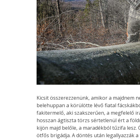
Kicsit összerezzenünk, amikor a majdnem ne
belehuppan a körülötte lévő fiatal fácskákból
fakitermelő, aki szakszerűen, a megfelelő i
hosszan ágtiszta törzs sértetlenül ért a fö
kijön majd belőle, a maradékból tűzifa lesz
ötfős brigádja. A döntés után legallyazzák 