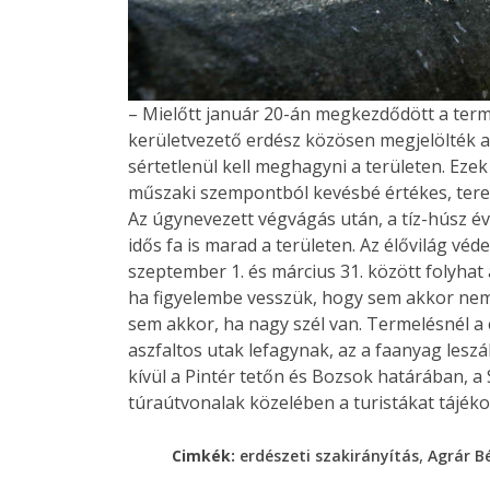
– Mielőtt január 20-án megkezdődött a terme
kerületvezető erdész közösen megjelölték a
sértetlenül kell meghagyni a területen. Ezek
műszaki szempontból kevésbé értékes, tereb
Az úgynevezett végvágás után, a tíz-húsz év
idős fa is marad a területen. Az élővilág v
szeptember 1. és március 31. között folyhat
ha figyelembe vesszük, hogy sem akkor nem t
sem akkor, ha nagy szél van. Termelésnél a c
aszfaltos utak lefagynak, az a faanyag leszál
kívül a Pintér tetőn és Bozsok határában, a S
túraútvonalak közelében a turistákat tájékoz
,
Cimkék:
erdészeti szakirányítás
Agrár B