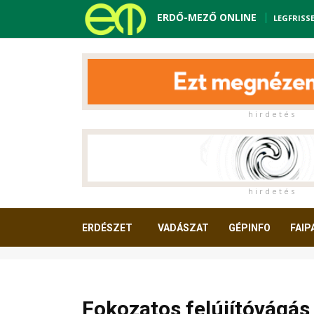
ERDŐ-MEZŐ ONLINE
LEGFRISS
h i r d e t é s
h i r d e t é s
ERDÉSZET
VADÁSZAT
GÉPINFO
FAIP
OLVASNIVALÓ
Fokozatos felújítóvágá