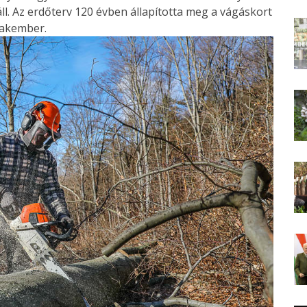
l. Az erdőterv 120 évben állapította meg a vágáskort
zakember.