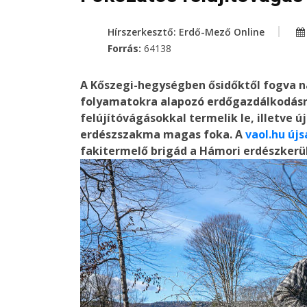
Hírszerkesztő: Erdő-Mező Online
Forrás:
64138
A Kőszegi-hegységben ősidőktől fogva 
folyamatokra alapozó erdőgazdálkodásn
felújítóvágásokkal termelik le, illetve ú
erdészszakma magas foka. A
vaol.hu új
fakitermelő brigád a Hámori erdészkerü