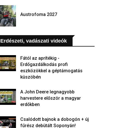
Austrofoma 2027
Erdészeti, vadászati videók
Fától az aprítékig -
Erdőgazdálkodás profi
eszközökkel a géptámogatás
küszöbén
A John Deere legnagyobb
harvestere először a magyar
erdőkben
Csalódott bajnok a dobogón + új
fűrész debütált Soponyán!