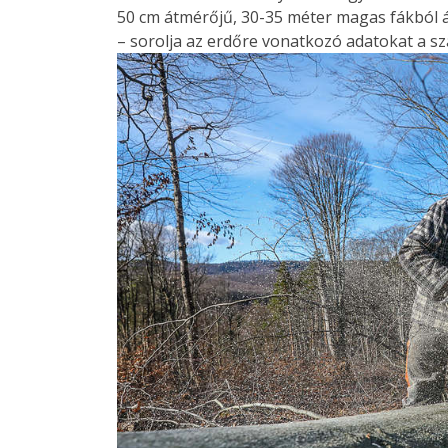
50 cm átmérőjű, 30-35 méter magas fákból ál
– sorolja az erdőre vonatkozó adatokat a s