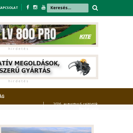
KAPCSOLAT
h i r d e t é s
h i r d e t é s
ÁG
2026. augusztus 6. csütörtök,
Berta
napja