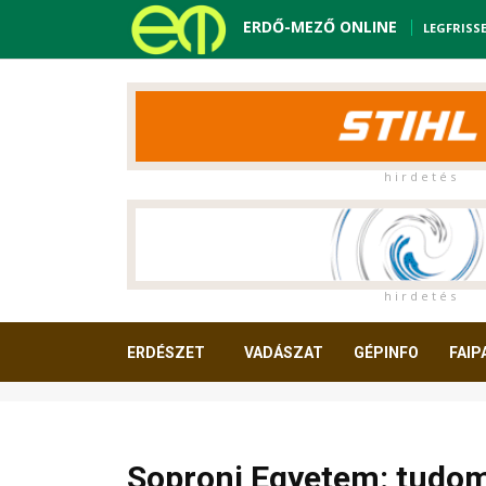
ERDŐ-MEZŐ ONLINE
LEGFRISS
h i r d e t é s
h i r d e t é s
ERDÉSZET
VADÁSZAT
GÉPINFO
FAIP
OLVASNIVALÓ
Soproni Egyetem: tudom