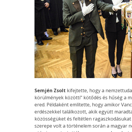
Semjén Zsolt
kifejtette, hogy a nemzettud
körülmények közötti" kötődés és hűség a 
ered. Példaként említette, hogy amikor Van
erdészekkel találkozott, akik együtt marad
közösségüket és feltétlen ragaszkodásuka
szerepe volt a történelem során a magyar n