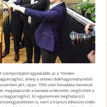
at szempontjából egyedülálló az a "minden
magyarsághoz, amely a selmeci diákhagyományokból
couverben járt, olyan, 1956 után Kanadába menekült
tak, megalapozták a kanadai erdészetet, megőrizték a
t a magyarsághoz. Az egyetemnek meghatározó
emzetegyesítésben is, mert a trianoni békeszerződés