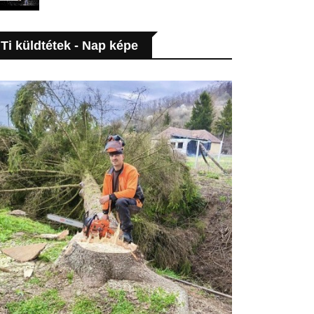
Ti küldtétek - Nap képe