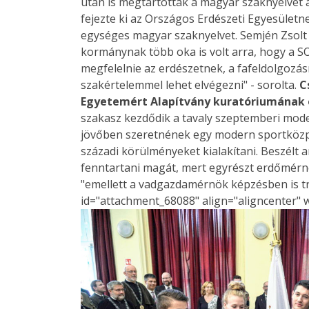
után is megtartották a magyar szaknyelvet a
fejezte ki az Országos Erdészeti Egyesületn
egységes magyar szaknyelvet. Semjén Zsolt
kormánynak több oka is volt arra, hogy a S
megfelelnie az erdészetnek, a fafeldolgozásn
szakértelemmel lehet elvégezni" - sorolta.
C
Egyetemért Alapítvány kuratóriumának 
szakasz kezdődik a tavaly szeptemberi model
jövőben szeretnének egy modern sportközpon
századi körülményeket kialakítani. Beszélt a
fenntartani magát, mert egyrészt erdőmér
"emellett a vadgazdamérnök képzésben is tr
id="attachment_68088" align="aligncenter" 