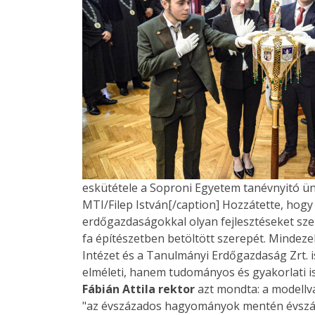
eskütétele a Soproni Egyetem tanévnyitó ü
MTI/Filep István[/caption] Hozzátette, hogy
erdőgazdaságokkal olyan fejlesztéseket sze
fa építészetben betöltött szerepét. Mindez
Intézet és a Tanulmányi Erdőgazdaság Zrt. 
elméleti, hanem tudományos és gyakorlati is
Fábián Attila rektor
azt mondta: a modellvá
"az évszázados hagyományok mentén évszázad