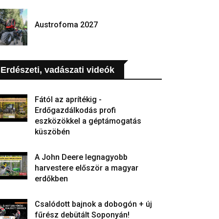
Austrofoma 2027
Erdészeti, vadászati videók
Fától az aprítékig -
Erdőgazdálkodás profi
eszközökkel a géptámogatás
küszöbén
A John Deere legnagyobb
harvestere először a magyar
erdőkben
Csalódott bajnok a dobogón + új
fűrész debütált Soponyán!