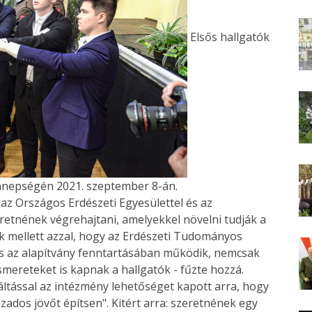
Elsős hallgatók
nnepségén 2021. szeptember 8-án.
 az Országos Erdészeti Egyesülettel és az
retnének végrehajtani, amelyekkel növelni tudják a
ek mellett azzal, hogy az Erdészeti Tudományos
is az alapítvány fenntartásában működik, nemcsak
mereteket is kapnak a hallgatók - fűzte hozzá.
ltással az intézmény lehetőséget kapott arra, hogy
os jövőt építsen". Kitért arra: szeretnének egy