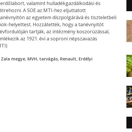
 erdőlabort, valamint hulladékgazdálkodási és
rehozni. A SOE az MTI-hez eljuttatott
anévnyitón az egyetem díszpolgárává és tiszteletbeli
ök-helyettest. Hozzátették, hogy a tanévnyitót
 évfordulóján tartják, az intézmény koszorúzással,
mlékezik az 1921. évi a soproni népszavazás
MTI)
,
,
,
,
,
Zala megye
MVH
tarvágás
Renault
Erdélyi