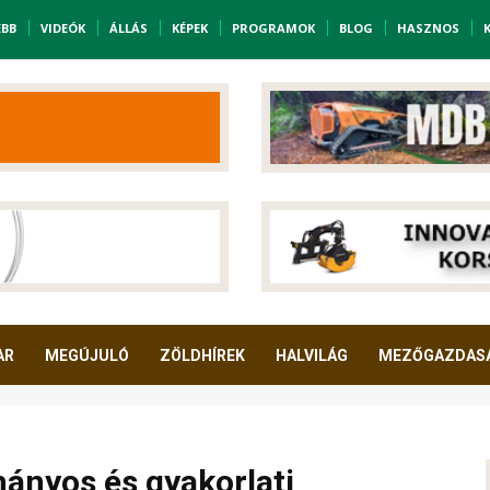
EBB
VIDEÓK
ÁLLÁS
KÉPEK
PROGRAMOK
BLOG
HASZNOS
AR
MEGÚJULÓ
ZÖLDHÍREK
HALVILÁG
MEZŐGAZDAS
ányos és gyakorlati