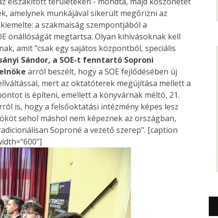
z elszakított területeken - mondta, majd köszönetét
ek, amelynek munkájával sikerült megőrizni az
 kiemelte: a szakmaiság szempontjából a
OE önállóságát megtartsa. Olyan kihívásoknak kell
ak, amit "csak egy sajátos központból, speciális
sányi Sándor, a SOE-t fenntartó Soproni
elnöke
arról beszélt, hogy a SOE fejlődésében új
lváltással, mert az oktatóterek megújítása mellett a
tot is építeni, emellett a könyvárnak méltó, 21.
rról is, hogy a felsőoktatási intézmény képes lesz
nököt sehol máshol nem képeznek az országban,
adicionálisan Soproné a vezető szerep". [caption
width="600"]