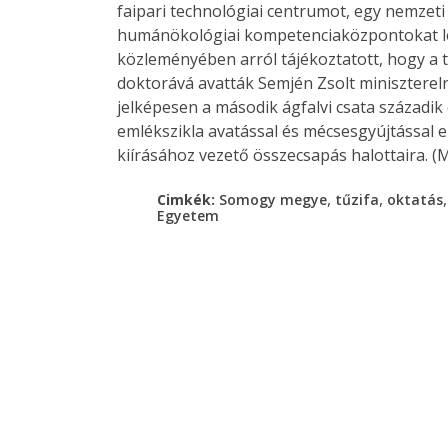
faipari technológiai centrumot, egy nemzeti
humánökológiai kompetenciaközpontokat lét
közleményében arról tájékoztatott, hogy a t
doktorává avatták Semjén Zsolt minisztereln
jelképesen a második ágfalvi csata századik
emlékszikla avatással és mécsesgyújtással e
kiírásához vezető összecsapás halottaira. (
,
,
Cimkék:
Somogy megye
tűzifa
oktatás
Egyetem