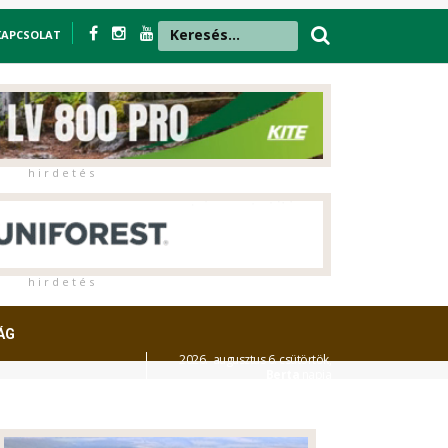
KAPCSOLAT
h i r d e t é s
h i r d e t é s
ÁG
2026. augusztus 6. csütörtök,
Berta
napja