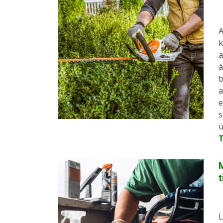
A
k
a
á
b
a
e
s
ü
M
t
L