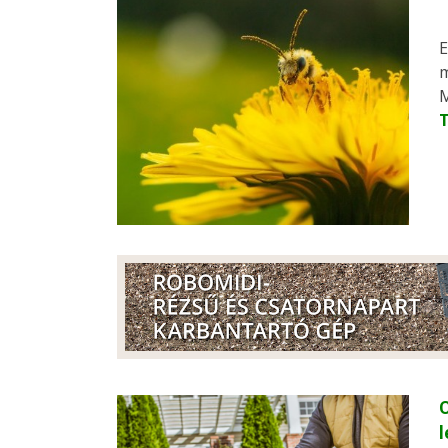
E
m
M
C
l