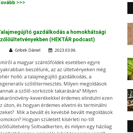
Tovább >>>
Talajmegújító gazdálkodás a homokhátsági
szőlőültetvényekben (HEKTÁR podcast)
Gribek Dániel
2023.03.06.
miről a magyar szántóföldek esetében egyre
yakrabban beszélünk, az az ültetvényeken még
ehér holló: a talajmegújító gazdálkodás, a
egeneratív szőlőtermesztés. Milyen megoldások
annak a szőlő-sorközök takarására? Milyen
akarónövény-keverékekkel érdemes elindulni ezen
z úton, és hogyan érdemes elvetni és terminálni
zeket? Mik a bevált és kevésbé bevált megoldások
omokon? Hogyan született kísérleti no-till
zőlőültetvény Soltvadkerten, és milyen egy házilag