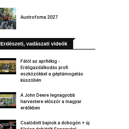
Austrofoma 2027
Erdészeti, vadászati videók
Fától az aprítékig -
Erdőgazdálkodás profi
eszközökkel a géptámogatás
küszöbén
A John Deere legnagyobb
harvestere először a magyar
erdőkben
Csalódott bajnok a dobogón + új