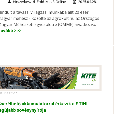
Hírszerkesztő: Erdő-Mező Online
2025.04.28.
lindult a tavaszi virágzás, munkába állt 20 ezer
agyar méhész - közölte az agrokult.hu az Országos
agyar Méhészeti Egyesületre (OMME) hivatkozva.
Tovább >>>
h i r d e t é s
serélhető akkumulátorral érkezik a STIHL
egújabb sövénynyírója