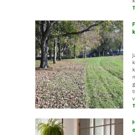
k
F
J
k
k
n
g
t
v
H