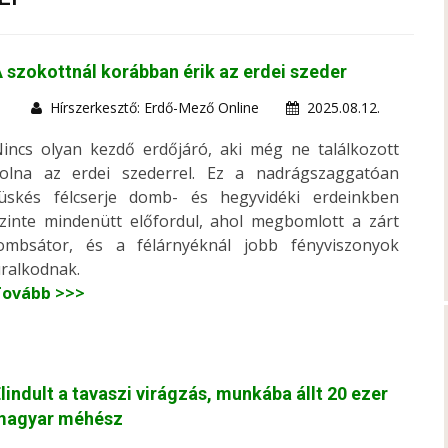
 szokottnál korábban érik az erdei szeder
Hírszerkesztő: Erdő-Mező Online
2025.08.12.
incs olyan kezdő erdőjáró, aki még ne találkozott
olna az erdei szederrel. Ez a nadrágszaggatóan
üskés félcserje domb- és hegyvidéki erdeinkben
zinte mindenütt előfordul, ahol megbomlott a zárt
ombsátor, és a félárnyéknál jobb fényviszonyok
ralkodnak.
Tovább >>>
lindult a tavaszi virágzás, munkába állt 20 ezer
magyar méhész