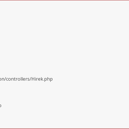
on/controllers/Hirek.php
p