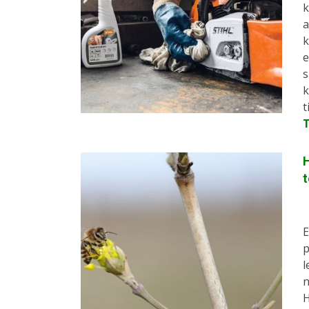
k
a
k
e
s
k
t
H
E
p
l
n
H