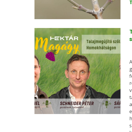
A
g
f
r
v
t
a
e
h
s