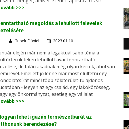
észített henger, amivel le lehet taposni a rozst?
Tovább >>>
enntartható megoldás a lehullott falevelek
kezelésére
Gribek Dániel
2023.01.10.
anuár elején már nem a legaktuálisabb téma a
ultúrterületeken lehullott avar fenntartható
ezelése, de talán akadnak még olyan kertek, ahol van
émi levél. Emellett jó lenne már most elültetni egy
ondolatcsírát minél több zöldterület-tulajdonos
udatában - legyen az egy család, egy lakóközösség,
agy egy önkormányzat, esetleg egy vállalat.
Tovább >>>
ogyan lehet igazán természetbarát az
otthonunk berendezése?