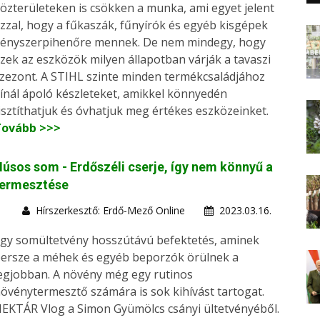
özterületeken is csökken a munka, ami egyet jelent
zzal, hogy a fűkaszák, fűnyírók és egyéb kisgépek
ényszerpihenőre mennek. De nem mindegy, hogy
zek az eszközök milyen állapotban várják a tavaszi
zezont. A STIHL szinte minden termékcsaládjához
ínál ápoló készleteket, amikkel könnyedén
isztíthatjuk és óvhatjuk meg értékes eszközeinket.
Tovább >>>
úsos som - Erdőszéli cserje, így nem könnyű a
termesztése
Hírszerkesztő: Erdő-Mező Online
2023.03.16.
gy somültetvény hosszútávú befektetés, aminek
ersze a méhek és egyéb beporzók örülnek a
egjobban. A növény még egy rutinos
övénytermesztő számára is sok kihívást tartogat.
EKTÁR Vlog a Simon Gyümölcs csányi ültetvényéből.