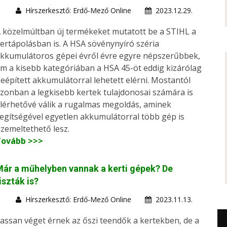
Hírszerkesztő: Erdő-Mező Online
2023.12.29.
 közelmúltban új termékeket mutatott be a STIHL a
ertápolásban is. A HSA sövénynyíró széria
kkumulátoros gépei évről évre egyre népszerűbbek,
m a kisebb kategóriában a HSA 45-öt eddig kizárólag
eépített akkumulátorral lehetett elérni. Mostantól
zonban a legkisebb kertek tulajdonosai számára is
lérhetővé válik a rugalmas megoldás, aminek
egítségével egyetlen akkumulátorral több gép is
zemeltethető lesz.
Tovább >>>
ár a műhelyben vannak a kerti gépek? De
iszták is?
Hírszerkesztő: Erdő-Mező Online
2023.11.13.
assan véget érnek az őszi teendők a kertekben, de a