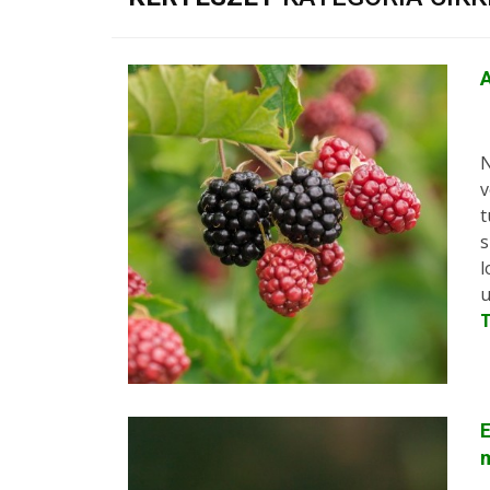
A
N
v
t
s
l
u
E