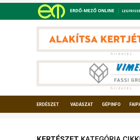
ERDŐ-MEZŐ ONLINE
LEGFRISS
h i r d e t é s
h i r d e t é s
ERDÉSZET
VADÁSZAT
GÉPINFO
FAIP
OLVASNIVALÓ
KERTÉSZET
KATEGÓRIA CIKK