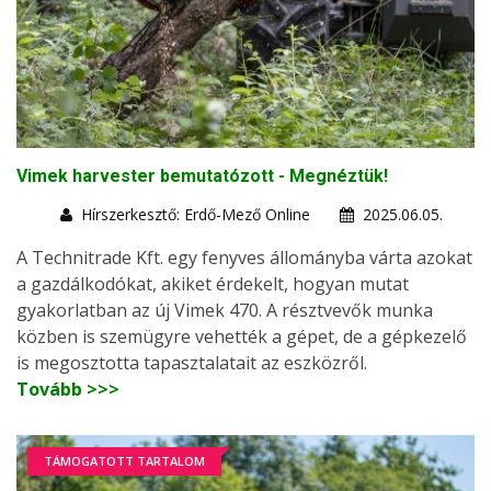
Vimek harvester bemutatózott - Megnéztük!
Hírszerkesztő: Erdő-Mező Online
2025.06.05.
A Technitrade Kft. egy fenyves állományba várta azokat
a gazdálkodókat, akiket érdekelt, hogyan mutat
gyakorlatban az új Vimek 470. A résztvevők munka
közben is szemügyre vehették a gépet, de a gépkezelő
is megosztotta tapasztalatait az eszközről.
Tovább >>>
TÁMOGATOTT TARTALOM