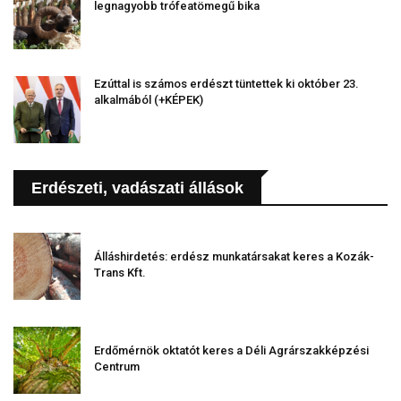
legnagyobb trófeatömegű bika
Ezúttal is számos erdészt tüntettek ki október 23.
alkalmából (+KÉPEK)
Erdészeti, vadászati állások
Álláshirdetés: erdész munkatársakat keres a Kozák-
Trans Kft.
Erdőmérnök oktatót keres a Déli Agrárszakképzési
Centrum