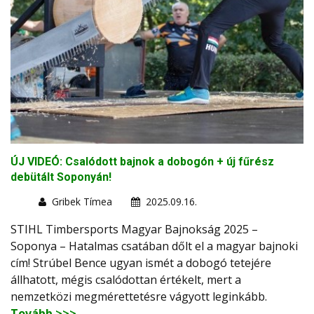
ÚJ VIDEÓ: Csalódott bajnok a dobogón + új fűrész
debütált Soponyán!
Gribek Tímea
2025.09.16.
STIHL Timbersports Magyar Bajnokság 2025 –
Soponya – Hatalmas csatában dőlt el a magyar bajnoki
cím! Strúbel Bence ugyan ismét a dobogó tetejére
állhatott, mégis csalódottan értékelt, mert a
nemzetközi megmérettetésre vágyott leginkább.
Tovább >>>