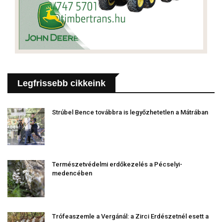
Legfrissebb cikkeink
Strúbel Bence továbbra is legyőzhetetlen a Mátrában
Természetvédelmi erdőkezelés a Pécselyi-
medencében
Trófeaszemle a Vergánál: a Zirci Erdészetnél esett a