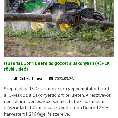
H szériás John Deere dolgozott a Bakonyban (KÉPEK,
rövid videó)
Gribek Tímea
2025.09.24.
Szeptember 18-án, csütörtökön gépbemutatót tartott
a JG-Max Bt. a Bakonyerdő Zrt. területén. A résztvevők
nem akármilyen eszközt szemlézhettek: hazánkban
először láthatták munka közben a John Deere 1270H
harvestert H216 fejjel felszerelve.