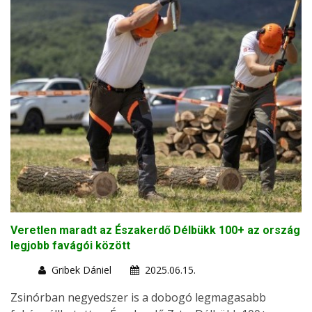
Veretlen maradt az Északerdő Délbükk 100+ az ország
legjobb favágói között
Gribek Dániel
2025.06.15.
Zsinórban negyedszer is a dobogó legmagasabb