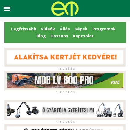
Legfrissebb
Videók
Állás
Képek
Programok
Blog
Hasznos
Kapcsolat
h i r d e t é s
h i r d e t é s
h i r d e t é s