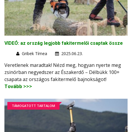
VIDEÓ: az ország legjobb fakitermelői csaptak össze
Gribek Tímea
2025.06.23.
Veretlenek maradtak! Nézd meg, hogyan nyerte meg
zsinórban negyedszer az Északerdő – Délbükk 100+
csapata az országos fakitermelő bajnokságot!
Tovább >>>
TÁMOGATOTT TARTALOM