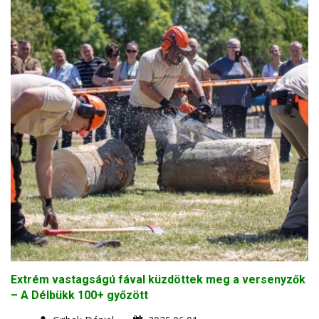
Extrém vastagságú fával küzdöttek meg a versenyzők
– A Délbükk 100+ győzött