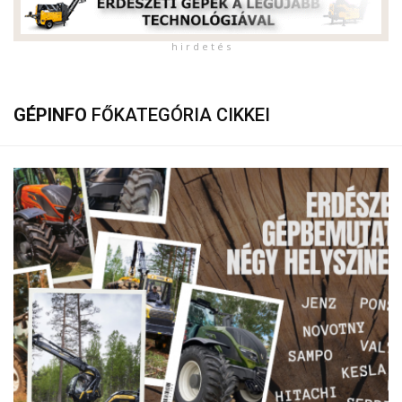
h i r d e t é s
GÉPINFO
FŐKATEGÓRIA CIKKEI