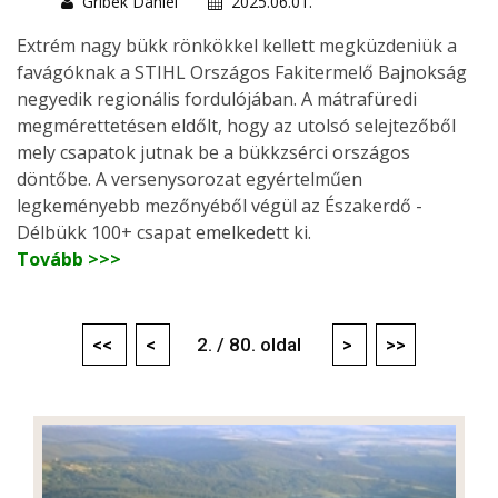
Gribek Dániel
2025.06.01.
Extrém nagy bükk rönkökkel kellett megküzdeniük a
favágóknak a STIHL Országos Fakitermelő Bajnokság
negyedik regionális fordulójában. A mátrafüredi
megmérettetésen eldőlt, hogy az utolsó selejtezőből
mely csapatok jutnak be a bükkzsérci országos
döntőbe. A versenysorozat egyértelműen
legkeményebb mezőnyéből végül az Északerdő -
Délbükk 100+ csapat emelkedett ki.
Tovább >>>
<<
<
2. / 80. oldal
>
>>