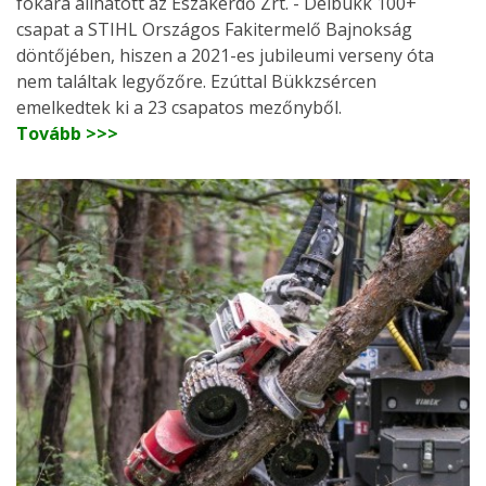
fokára állhatott az Északerdő Zrt. - Délbükk 100+
csapat a STIHL Országos Fakitermelő Bajnokság
döntőjében, hiszen a 2021-es jubileumi verseny óta
nem találtak legyőzőre. Ezúttal Bükkzsércen
emelkedtek ki a 23 csapatos mezőnyből.
Tovább >>>