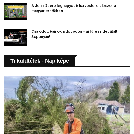
A John Deere legnagyobb harvestere először a
magyar erdőkben
Csalódott bajnok a dobogón + új fűrész debütált
Soponyán!
Ti küldtétek - Nap képe