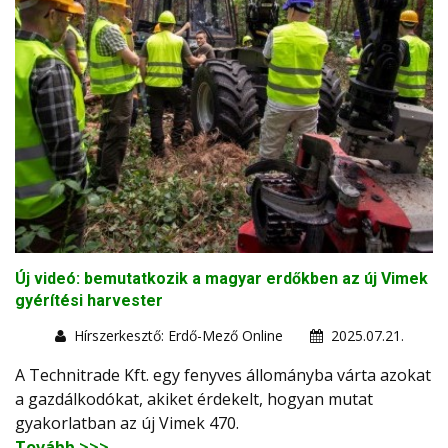
Új videó: bemutatkozik a magyar erdőkben az új Vimek
gyérítési harvester
Hírszerkesztő: Erdő-Mező Online
2025.07.21.
A Technitrade Kft. egy fenyves állományba várta azokat
a gazdálkodókat, akiket érdekelt, hogyan mutat
gyakorlatban az új Vimek 470.
Tovább >>>