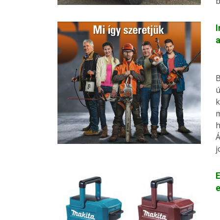
b
I
a
B
ú
k
m
h
Á
j
E
e