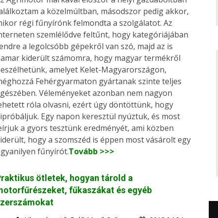
alálkoztam a közelmúltban, másodszor pedig akkor,
ikor régi fűnyírónk felmondta a szolgálatot. Az
nterneten szemlélődve feltűnt, hogy kategóriájában
endre a legolcsóbb gépekről van szó, majd az is
amar kiderült számomra, hogy magyar termékről
eszélhetünk, amelyet Kelet-Magyarországon,
éghozzá Fehérgyarmaton gyártanak szinte teljes
gészében. Véleményeket azonban nem nagyon
ehetett róla olvasni, ezért úgy döntöttünk, hogy
ipróbáljuk. Egy napon keresztül nyúztuk, és most
eírjuk a gyors tesztünk eredményét, ami közben
iderült, hogy a szomszéd is éppen most vásárolt egy
gyanilyen fűnyírót.
Tovább >>>
raktikus ötletek, hogyan tárold a
otorfűrészeket, fűkaszákat és egyéb
szerszámokat