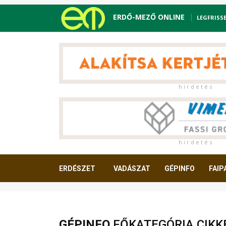
ERDŐ-MEZŐ ONLINE
LEGFRISS
h i r d e t é s
h i r d e t é s
ERDÉSZET
VADÁSZAT
GÉPINFO
FAIP
OLVASNIVALÓ
GÉPINFO
FŐKATEGÓRIA CIKK