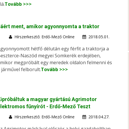
lá.
Tovább >>>
áért ment, amikor agyonnyomta a traktor
Hírszerkesztő: Erdő-Mező Online
2018.05.01.
gyonnyomott hétfő délután egy férfit a traktorja a
eszterce-Naszód megyei Somkerék erdejében,
mikor megpróbált egy meredek oldalon felmenni és
 járművel felborult.
Tovább >>>
ipróbáltuk a magyar gyártású Agrimotor
lektromos fűnyírót - Erdő-Mező Teszt
Hírszerkesztő: Erdő-Mező Online
2018.04.27.
z Agrimotor márkával először a helyi gazdaboltban