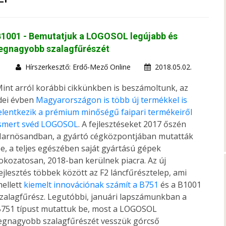
B1001 - Bemutatjuk a LOGOSOL legújabb és
legnagyobb szalagfűrészét
Hírszerkesztő: Erdő-Mező Online
2018.05.02.
int arról korábbi cikkünkben is beszámoltunk, az
dei évben
Magyarországon is több új termékkel is
elentkezik a prémium minőségű faipari termékeiről
smert svéd LOGOSOL
. A fejlesztéseket 2017 őszén
arnösandban, a gyártó cégközpontjában mutatták
e, a teljes egészében saját gyártású gépek
okozatosan, 2018-ban kerülnek piacra. Az új
ejlesztés többek között az F2 láncfűrésztelep, ami
ellett
kiemelt innovációnak számít a B751
és a B1001
zalagfűrész. Legutóbbi, januári lapszámunkban a
751 típust mutattuk be, most a LOGOSOL
egnagyobb szalagfűrészét vesszük górcső