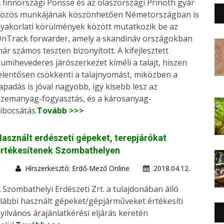
 finnországi Ponsse és az olaszországi Prinoth gyár
özös munkájának köszönhetően Németországban is
yakorlati körülmények között mutatkozik be az
nTrack forwarder, amely a skandináv országokban
ár számos teszten bizonyított. A kifejlesztett
umihevederes járószerkezet kíméli a talajt, hiszen
elentősen csökkenti a talajnyomást, miközben a
apadás is jóval nagyobb, így kisebb lesz az
zemanyag-fogyasztás, és a károsanyag-
ibocsátás.
Tovább >>>
asznált erdészeti gépeket, terepjárókat
értékesítenek Szombathelyen
Hírszerkesztő: Erdő-Mező Online
2018.04.12.
 Szombathelyi Erdészeti Zrt. a tulajdonában álló
lábbi használt gépeket/gépjárműveket értékesíti
yilvános árajánlatkérési eljárás keretén