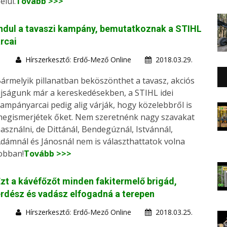
elül.
Tovább >>>
ndul a tavaszi kampány, bemutatkoznak a STIHL
rcai
Hírszerkesztő: Erdő-Mező Online
2018.03.29.
ármelyik pillanatban beköszönthet a tavasz, akciós
jságunk már a kereskedésekben, a STIHL idei
ampányarcai pedig alig várják, hogy közelebbről is
egismerjétek őket. Nem szeretnénk nagy szavakat
asználni, de Dittánál, Bendegúznál, Istvánnál,
dámnál és Jánosnál nem is választhattatok volna
obban!
Tovább >>>
zt a kávéfőzőt minden fakitermelő brigád,
rdész és vadász elfogadná a terepen
Hírszerkesztő: Erdő-Mező Online
2018.03.25.