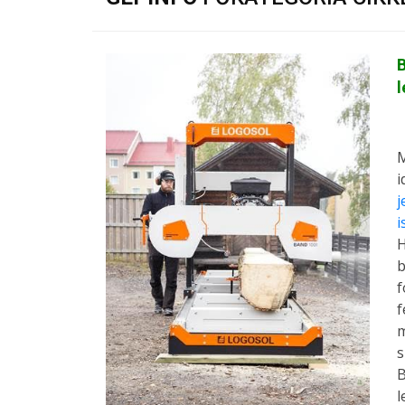
M
i
j
i
H
b
f
f
m
s
B
l