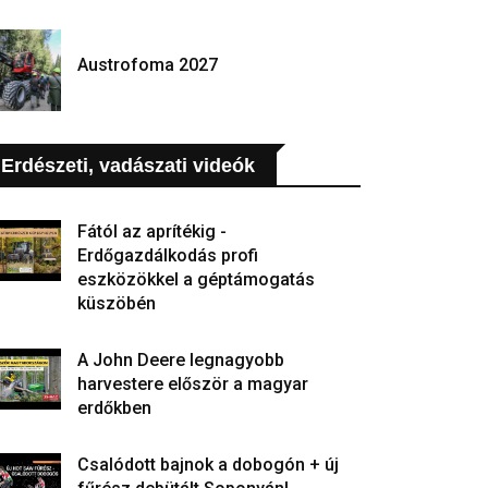
Austrofoma 2027
Erdészeti, vadászati videók
Fától az aprítékig -
Erdőgazdálkodás profi
eszközökkel a géptámogatás
küszöbén
A John Deere legnagyobb
harvestere először a magyar
erdőkben
Csalódott bajnok a dobogón + új