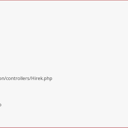
on/controllers/Hirek.php
p