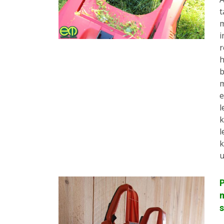
t
m
i
r
h
b
m
e
l
k
l
k
u
P
m