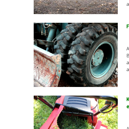
a
F
A
B
a
a
K
e
A