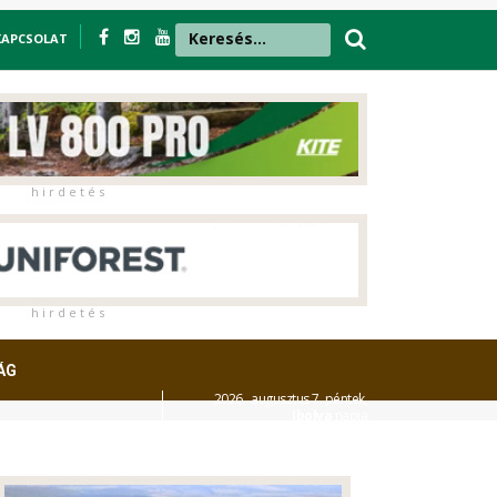
KAPCSOLAT
h i r d e t é s
h i r d e t é s
ÁG
2026. augusztus 7. péntek,
Ibolya
napja