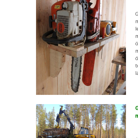
G
m
l
m
ö
m
ó
t
l
G