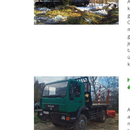
A
k
g
O
m
g
j
t
ü
k
H
A
a
n