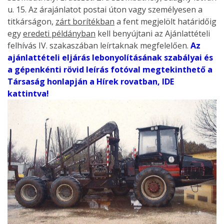
u. 15. Az árajánlatot postai úton vagy személyesen a
titkárságon,
zárt borítékban
a fent megjelölt határidőig
egy
eredeti példányban
kell benyújtani az Ajánlattételi
felhívás IV. szakaszában leírtaknak megfelelően.
Az
ajánlattételi eljárás lebonyolításának szabályai és
a gépenkénti rövid leírás fotóval megtekinthető a
Társaság honlapján a Hírek rovatban, IDE
kattintva!