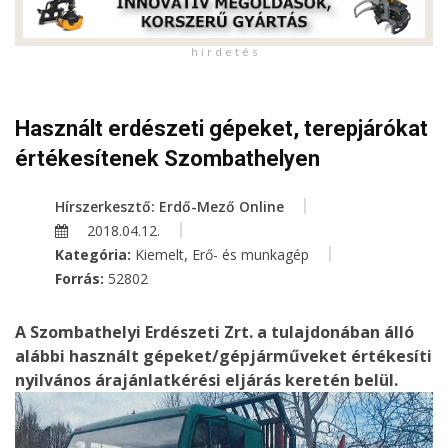
h i r d e t é s
Használt erdészeti gépeket, terepjárókat
értékesítenek Szombathelyen
Hírszerkesztő: Erdő-Mező Online
2018.04.12.
,
Kategória:
Kiemelt
Erő- és munkagép
Forrás:
52802
A Szombathelyi Erdészeti Zrt. a tulajdonában álló
alábbi használt gépeket/gépjárműveket értékesíti
nyilvános árajánlatkérési eljárás keretén belül.