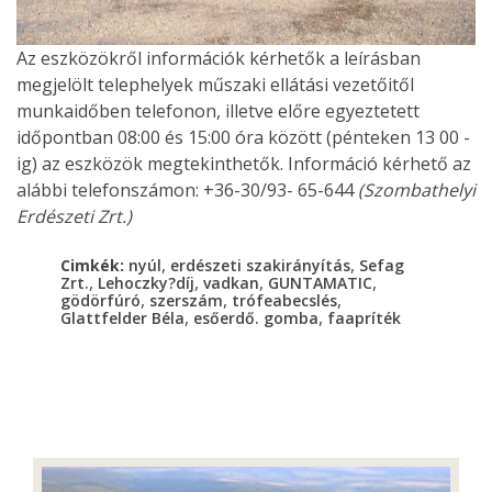
Az eszközökről információk kérhetők a leírásban
megjelölt telephelyek műszaki ellátási vezetőitől
munkaidőben telefonon, illetve előre egyeztetett
időpontban 08:00 és 15:00 óra között (pénteken 13 00 -
ig) az eszközök megtekinthetők. Információ kérhető az
alábbi telefonszámon: +36-30/93- 65-644
(Szombathelyi
Erdészeti Zrt.)
,
,
Cimkék:
nyúl
erdészeti szakirányítás
Sefag
,
,
,
,
Zrt.
Lehoczky?díj
vadkan
GUNTAMATIC
,
,
,
gödörfúró
szerszám
trófeabecslés
,
,
Glattfelder Béla
esőerdő. gomba
faapríték