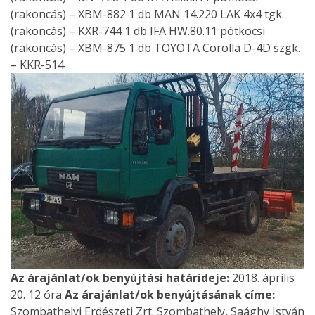
(rakoncás) – XBM-882 1 db MAN 14.220 LAK 4x4 tgk.
(rakoncás) – KXR-744 1 db IFA HW.80.11 pótkocsi
(rakoncás) – XBM-875 1 db TOYOTA Corolla D-4D szgk.
– KKR-514
Az árajánlat/ok benyújtási határideje:
2018. április
20. 12 óra
Az árajánlat/ok benyújtásának címe:
Szombathelyi Erdészeti Zrt. Szombathely, Saághy István