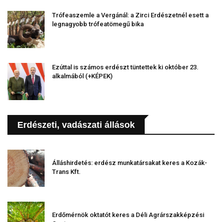
Trófeaszemle a Vergánál: a Zirci Erdészetnél esett a
legnagyobb trófeatömegű bika
Ezúttal is számos erdészt tüntettek ki október 23.
alkalmából (+KÉPEK)
Erdészeti, vadászati állások
Álláshirdetés: erdész munkatársakat keres a Kozák-
Trans Kft.
Erdőmérnök oktatót keres a Déli Agrárszakképzési