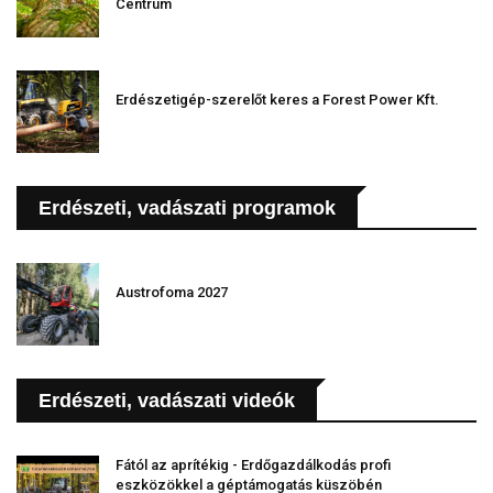
Centrum
Erdészetigép-szerelőt keres a Forest Power Kft.
Erdészeti, vadászati programok
Austrofoma 2027
Erdészeti, vadászati videók
Fától az aprítékig - Erdőgazdálkodás profi
eszközökkel a géptámogatás küszöbén