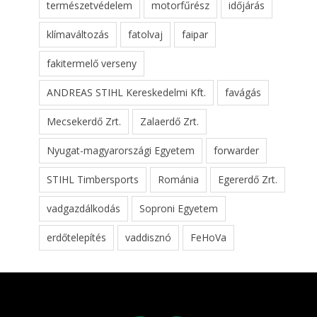
természetvédelem
motorfűrész
időjárás
klímaváltozás
fatolvaj
faipar
fakitermelő verseny
ANDREAS STIHL Kereskedelmi Kft.
favágás
Mecsekerdő Zrt.
Zalaerdő Zrt.
Nyugat-magyarországi Egyetem
forwarder
STIHL Timbersports
Románia
Egererdő Zrt.
vadgazdálkodás
Soproni Egyetem
erdőtelepítés
vaddisznó
FeHoVa