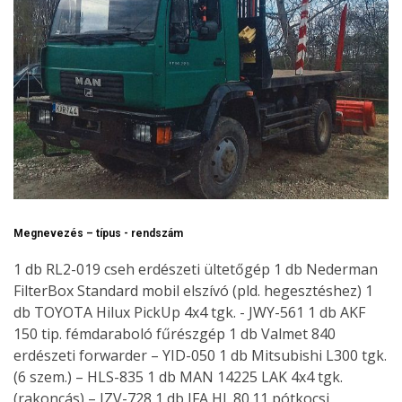
Megnevezés – típus - rendszám
1 db RL2-019 cseh erdészeti ültetőgép 1 db Nederman
FilterBox Standard mobil elszívó (pld. hegesztéshez) 1
db TOYOTA Hilux PickUp 4x4 tgk. - JWY-561 1 db AKF
150 tip. fémdaraboló fűrészgép 1 db Valmet 840
erdészeti forwarder – YID-050 1 db Mitsubishi L300 tgk.
(6 szem.) – HLS-835 1 db MAN 14225 LAK 4x4 tgk.
(rakoncás) – IZV-728 1 db IFA HL.80.11 pótkocsi