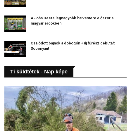
A John Deere legnagyobb harvestere először a
magyar erdőkben
Csalódott bajnok a dobogón + új fűrész debütált
Soponyán!
Ti küldtétek - Nap képe