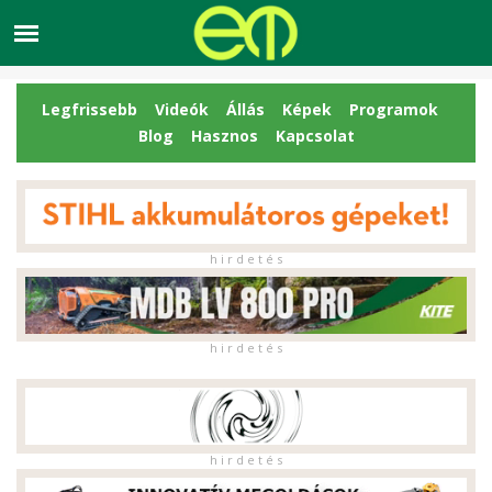
Legfrissebb
Videók
Állás
Képek
Programok
Blog
Hasznos
Kapcsolat
h i r d e t é s
h i r d e t é s
h i r d e t é s