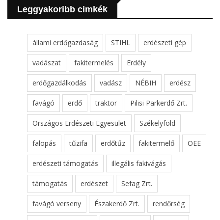
Leggyakoribb cimkék
állami erdőgazdaság
STIHL
erdészeti gép
vadászat
fakitermelés
Erdély
erdőgazdálkodás
vadász
NÉBIH
erdész
favágó
erdő
traktor
Pilisi Parkerdő Zrt.
Országos Erdészeti Egyesület
Székelyföld
falopás
tűzifa
erdőtűz
fakitermelő
OEE
erdészeti támogatás
illegális fakivágás
támogatás
erdészet
Sefag Zrt.
favágó verseny
Északerdő Zrt.
rendőrség