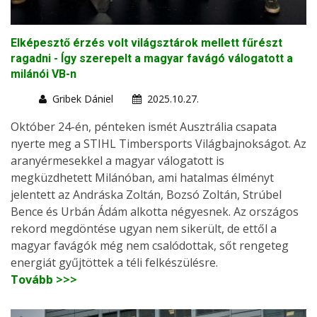
Elképesztő érzés volt világsztárok mellett fűrészt
ragadni - Így szerepelt a magyar favágó válogatott a
milánói VB-n
Gribek Dániel
2025.10.27.
Október 24-én, pénteken ismét Ausztrália csapata
nyerte meg a STIHL Timbersports Világbajnokságot. Az
aranyérmesekkel a magyar válogatott is
megküzdhetett Milánóban, ami hatalmas élményt
jelentett az Andráska Zoltán, Bozsó Zoltán, Strúbel
Bence és Urbán Ádám alkotta négyesnek. Az országos
rekord megdöntése ugyan nem sikerült, de ettől a
magyar favágók még nem csalódottak, sőt rengeteg
energiát gyűjtöttek a téli felkészülésre.
Tovább >>>