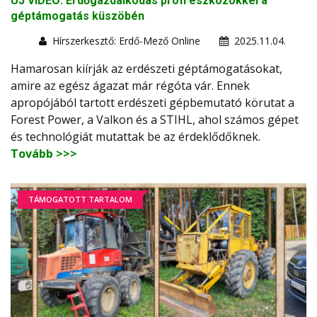
ÚJ VIDEÓ: Erdőgazdálkodás profi eszközökkel a
géptámogatás küszöbén
Hírszerkesztő: Erdő-Mező Online
2025.11.04.
Hamarosan kiírják az erdészeti géptámogatásokat,
amire az egész ágazat már régóta vár. Ennek
apropójából tartott erdészeti gépbemutató körutat a
Forest Power, a Valkon és a STIHL, ahol számos gépet
és technológiát mutattak be az érdeklődőknek.
Tovább >>>
TÁMOGATOTT TARTALOM