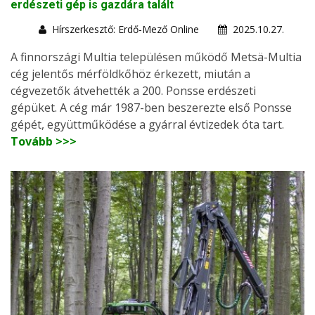
erdészeti gép is gazdára talált
Hírszerkesztő: Erdő-Mező Online
2025.10.27.
A finnországi Multia településen működő Metsä-Multia
cég jelentős mérföldkőhöz érkezett, miután a
cégvezetők átvehették a 200. Ponsse erdészeti
gépüket. A cég már 1987-ben beszerezte első Ponsse
gépét, együttműködése a gyárral évtizedek óta tart.
Tovább >>>