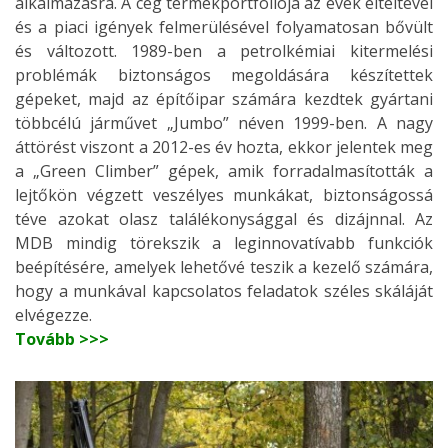
alkalmazásra. A cég termékportfóliója az évek elteltével
és a piaci igények felmerülésével folyamatosan bővült
és változott. 1989-ben a petrolkémiai kitermelési
problémák biztonságos megoldására készítettek
gépeket, majd az építőipar számára kezdtek gyártani
többcélú járművet „Jumbo” néven 1999-ben. A nagy
áttörést viszont a 2012-es év hozta, ekkor jelentek meg
a „Green Climber” gépek, amik forradalmasították a
lejtőkön végzett veszélyes munkákat, biztonságossá
téve azokat olasz találékonysággal és dizájnnal. Az
MDB mindig törekszik a leginnovatívabb funkciók
beépítésére, amelyek lehetővé teszik a kezelő számára,
hogy a munkával kapcsolatos feladatok széles skáláját
elvégezze.
Tovább >>>