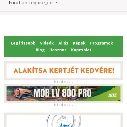
Function: require_once
Legfrissebb
Videók
Állás
Képek
Programok
Blog
Hasznos
Kapcsolat
h i r d e t é s
h i r d e t é s