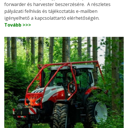
forwarder és harvester beszerzésére. A részletes
pályázati felhívás és tájékoztatás e-mailben
igényelhető a kapcsolattartó elérhetőségén.
Tovább >>>