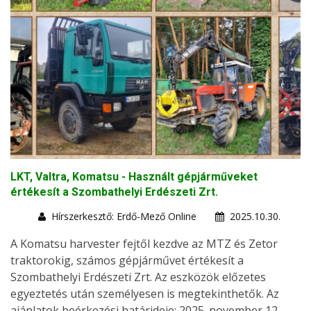
LKT, Valtra, Komatsu - Használt gépjárműveket
értékesít a Szombathelyi Erdészeti Zrt.
Hírszerkesztő: Erdő-Mező Online
2025.10.30.
A Komatsu harvester fejtől kezdve az MTZ és Zetor
traktorokig, számos gépjárművet értékesít a
Szombathelyi Erdészeti Zrt. Az eszközök előzetes
egyeztetés után személyesen is megtekinthetők. Az
ajánlatok beérkezési határideje: 2025. november 12.