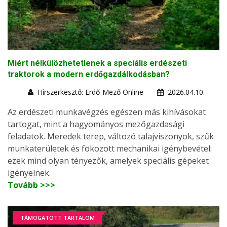
Miért nélkülözhetetlenek a speciális erdészeti
traktorok a modern erdőgazdálkodásban?
Hírszerkesztő: Erdő-Mező Online
2026.04.10.
Az erdészeti munkavégzés egészen más kihívásokat
tartogat, mint a hagyományos mezőgazdasági
feladatok. Meredek terep, változó talajviszonyok, szűk
munkaterületek és fokozott mechanikai igénybevétel:
ezek mind olyan tényezők, amelyek speciális gépeket
igényelnek.
Tovább >>>
TÁMOGATOTT TARTALOM