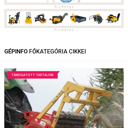
h i r d e t é s
h i r d e t é s
GÉPINFO
FŐKATEGÓRIA CIKKEI
TÁMOGATOTT TARTALOM