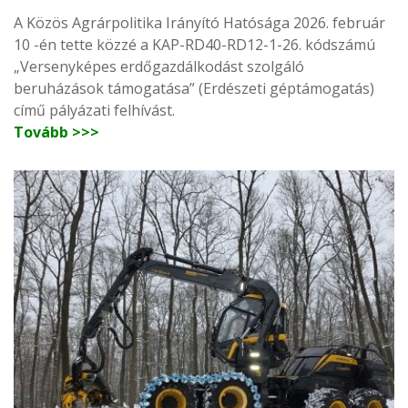
A Közös Agrárpolitika Irányító Hatósága 2026. február
10 -én tette közzé a KAP-RD40-RD12-1-26. kódszámú
„Versenyképes erdőgazdálkodást szolgáló
beruházások támogatása” (Erdészeti géptámogatás)
című pályázati felhívást.
Tovább >>>