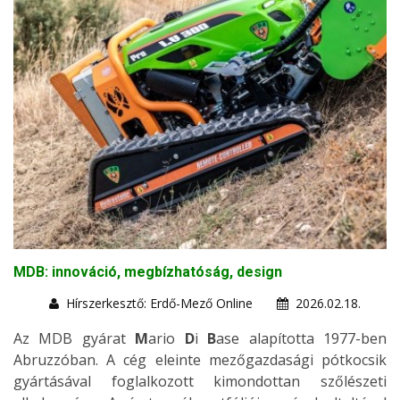
MDB: innováció, megbízhatóság, design
Hírszerkesztő: Erdő-Mező Online
2026.02.18.
Az MDB gyárat
M
ario
D
i
B
ase alapította 1977-ben
Abruzzóban. A cég eleinte mezőgazdasági pótkocsik
gyártásával foglalkozott kimondottan szőlészeti