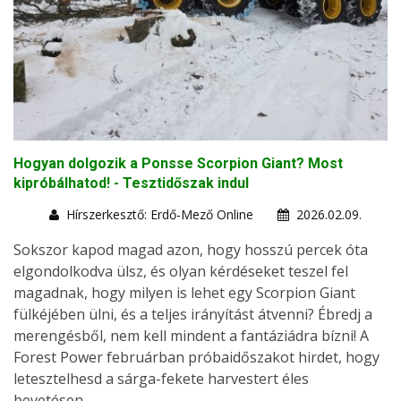
Hogyan dolgozik a Ponsse Scorpion Giant? Most
kipróbálhatod! - Tesztidőszak indul
Hírszerkesztő: Erdő-Mező Online
2026.02.09.
Sokszor kapod magad azon, hogy hosszú percek óta
elgondolkodva ülsz, és olyan kérdéseket teszel fel
magadnak, hogy milyen is lehet egy Scorpion Giant
fülkéjében ülni, és a teljes irányítást átvenni? Ébredj a
merengésből, nem kell mindent a fantáziádra bízni! A
Forest Power februárban próbaidőszakot hirdet, hogy
letesztelhesd a sárga-fekete harvestert éles
bevetésen.