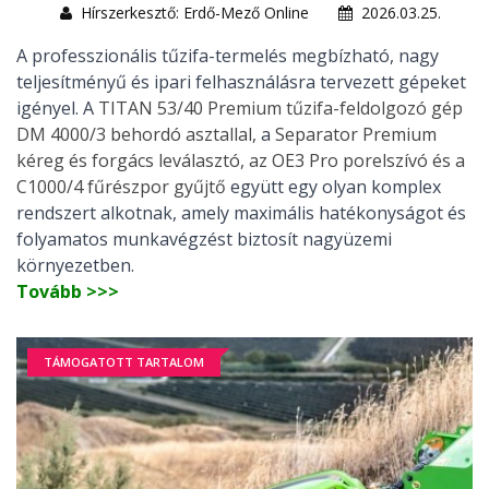
Hírszerkesztő: Erdő-Mező Online
2026.03.25.
A professzionális tűzifa-termelés megbízható, nagy
teljesítményű és ipari felhasználásra tervezett gépeket
igényel. A
TITAN 53/40 Premium tűzifa-feldolgozó gép
DM 4000/3 behordó asztallal,
a
Separator Premium
kéreg és forgács leválasztó, az OE3 Pro porelszívó és a
C1000/4 fűrészpor gyűjtő
együtt egy olyan komplex
rendszert alkotnak, amely maximális hatékonyságot és
folyamatos munkavégzést biztosít nagyüzemi
környezetben.
Tovább >>>
TÁMOGATOTT TARTALOM