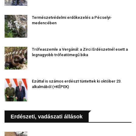
Természetvédelmi erdőkezelés a Pécselyi-
medencében
Trófeaszemle a Vergánál: a Zirci Erdészetnél esett a
legnagyobb trófeatömegű bika
Ezúttal is számos erdészt tüntettek ki október 23.
alkalmából (+KÉPEK)
Erdészeti, vadászati állások