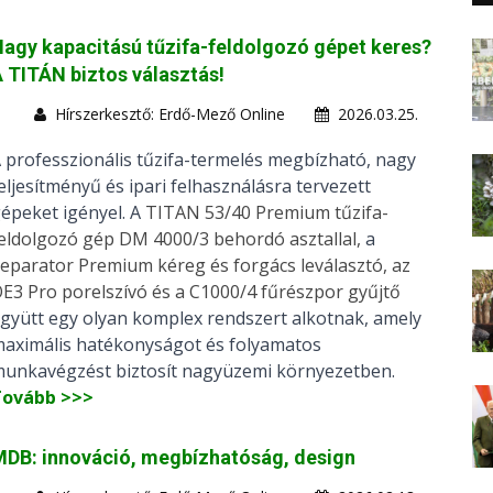
agy kapacitású tűzifa-feldolgozó gépet keres?
 TITÁN biztos választás!
Hírszerkesztő: Erdő-Mező Online
2026.03.25.
 professzionális tűzifa-termelés megbízható, nagy
eljesítményű és ipari felhasználásra tervezett
épeket igényel. A
TITAN 53/40 Premium tűzifa-
eldolgozó gép DM 4000/3 behordó asztallal,
a
eparator Premium kéreg és forgács leválasztó, az
E3 Pro porelszívó és a C1000/4 fűrészpor gyűjtő
gyütt egy olyan komplex rendszert alkotnak, amely
aximális hatékonyságot és folyamatos
unkavégzést biztosít nagyüzemi környezetben.
Tovább >>>
DB: innováció, megbízhatóság, design