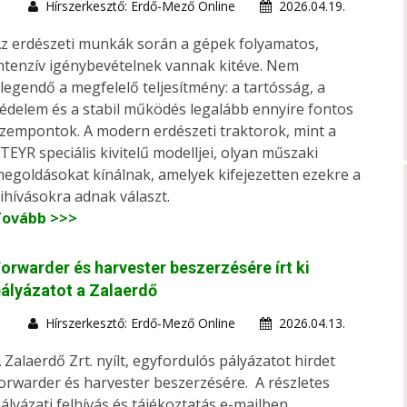
Hírszerkesztő: Erdő-Mező Online
2026.04.19.
z erdészeti munkák során a gépek folyamatos,
ntenzív igénybevételnek vannak kitéve. Nem
legendő a megfelelő teljesítmény: a tartósság, a
édelem és a stabil működés legalább ennyire fontos
zempontok. A modern erdészeti traktorok, mint a
TEYR speciális kivitelű modelljei, olyan műszaki
egoldásokat kínálnak, amelyek kifejezetten ezekre a
ihívásokra adnak választ.
Tovább >>>
orwarder és harvester beszerzésére írt ki
ályázatot a Zalaerdő
Hírszerkesztő: Erdő-Mező Online
2026.04.13.
 Zalaerdő Zrt. nyílt, egyfordulós pályázatot hirdet
orwarder és harvester beszerzésére. A részletes
ályázati felhívás és tájékoztatás e-mailben