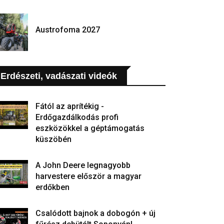
Austrofoma 2027
Erdészeti, vadászati videók
Fától az aprítékig -
Erdőgazdálkodás profi
eszközökkel a géptámogatás
küszöbén
A John Deere legnagyobb
harvestere először a magyar
erdőkben
Csalódott bajnok a dobogón + új