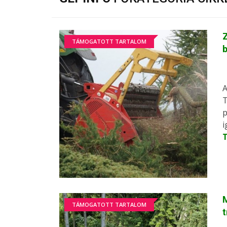
Z
TÁMOGATOTT TARTALOM
A
T
p
i
M
TÁMOGATOTT TARTALOM