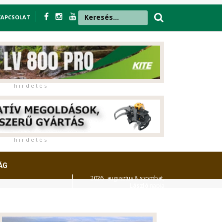
KAPCSOLAT
h i r d e t é s
h i r d e t é s
ÁG
2026. augusztus 8. szombat,
László
napja