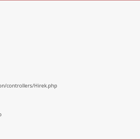
on/controllers/Hirek.php
p