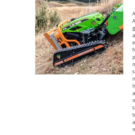
A
g
p
m
s
n
h
a
t
a
m