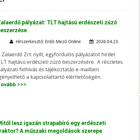
alaerdő pályázat: TLT hajtású erdészeti zúzó
beszerzése
Hírszerkesztő: Erdő-Mező Online
2026.04.23.
 Zalaerdő Zrt. nyílt, egyfordulós pályázatot hirdet
LT hajtású erdészeti zúzó beszerzésére. A részletes
ályázati felhívás és tájékoztatás e-mailben
gényelhető a kapcsolattartó elérhetőségén.
Tovább >>>
itől lesz igazán strapabíró egy erdészeti
traktor? A műszaki megoldások szerepe