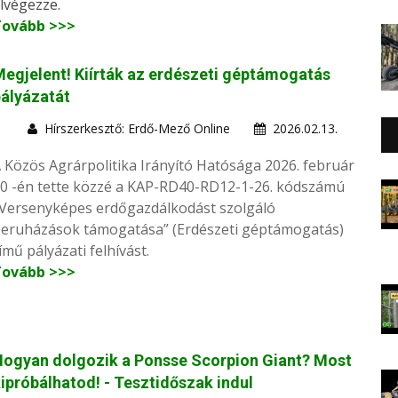
lvégezze.
Tovább >>>
egjelent! Kiírták az erdészeti géptámogatás
ályázatát
Hírszerkesztő: Erdő-Mező Online
2026.02.13.
 Közös Agrárpolitika Irányító Hatósága 2026. február
0 -én tette közzé a KAP-RD40-RD12-1-26. kódszámú
Versenyképes erdőgazdálkodást szolgáló
eruházások támogatása” (Erdészeti géptámogatás)
ímű pályázati felhívást.
Tovább >>>
ogyan dolgozik a Ponsse Scorpion Giant? Most
ipróbálhatod! - Tesztidőszak indul