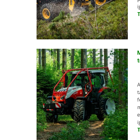
i
M
A
t
f
m
e
i