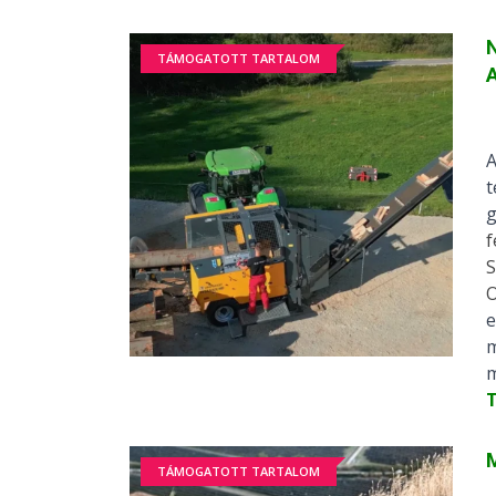
N
TÁMOGATOTT TARTALOM
A
A
t
g
f
S
O
e
m
m
M
TÁMOGATOTT TARTALOM