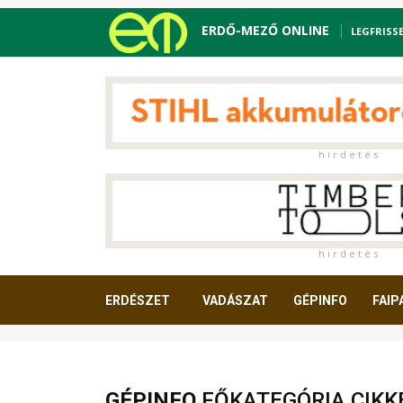
ERDŐ-MEZŐ ONLINE
LEGFRISS
h i r d e t é s
h i r d e t é s
ERDÉSZET
VADÁSZAT
GÉPINFO
FAIP
OLVASNIVALÓ
GÉPINFO
FŐKATEGÓRIA CIKK