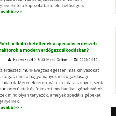
gényelhető a kapcsolattartó elérhetőségén.
Tovább >>>
iért nélkülözhetetlenek a speciális erdészeti
traktorok a modern erdőgazdálkodásban?
Hírszerkesztő: Erdő-Mező Online
2026.04.10.
z erdészeti munkavégzés egészen más kihívásokat
artogat, mint a hagyományos mezőgazdasági
eladatok. Meredek terep, változó talajviszonyok, szűk
unkaterületek és fokozott mechanikai igénybevétel:
zek mind olyan tényezők, amelyek speciális gépeket
gényelnek.
Tovább >>>