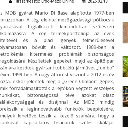
Hírszerkesztő: Erdő-Mező Online
2026.02.18.
Az MDB gyárat
M
ario
D
i
B
ase alapította 1977-ben
bruzzóban. A cég eleinte mezőgazdasági pótkocsik
yártásával foglalkozott kimondottan szőlészeti
alkalmazásra. A cég termékportfóliója az évek
elteltével és a piaci igények felmerülésével
folyamatosan bővült és változott. 1989-ben a
etrolkémiai kitermelési problémák biztonságos
egoldására készítettek gépeket, majd az építőipar
zámára kezdtek gyártani többcélú járművet „Jumbo”
éven 1999-ben. A nagy áttörést viszont a 2012-es év
ozta, ekkor jelentek meg a „Green Climber” gépek,
mik forradalmasították a lejtőkön végzett veszélyes
munkákat, biztonságossá téve azokat olasz
találékonysággal és dizájnnal. Az MDB mindig
örekszik a leginnovatívabb funkciók beépítésére,
melyek lehetővé teszik a kezelő számára, hogy a
unkával kapcsolatos feladatok széles skáláját