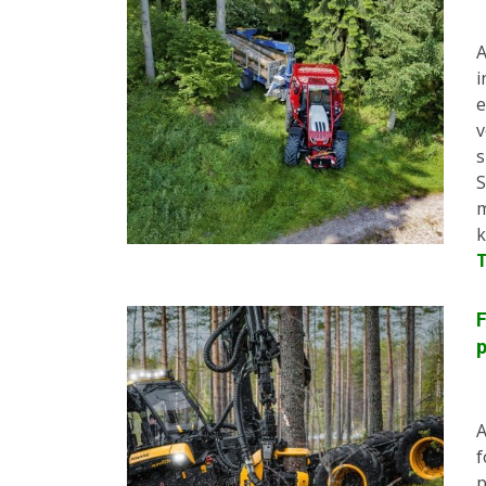
A
i
e
v
s
S
m
k
F
p
A
f
p