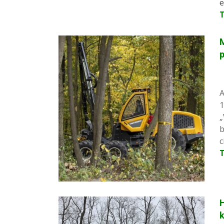
e
M
p
A
1
„
b
c
H
k