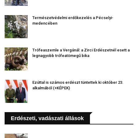
Természetvédelmi erdőkezelés a Pécselyi-
medencében
Trófeaszemle a Vergánál: a Zirci Erdészetnél esett a
legnagyobb trófeatömegű bika
Ezúttal is számos erdészt tüntettek ki október 23.
alkalmából (+KÉPEK)
Erdészeti, vadászati állások