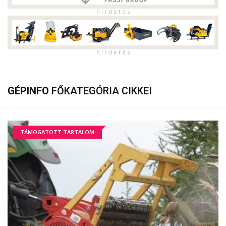
h i r d e t é s
h i r d e t é s
GÉPINFO
FŐKATEGÓRIA CIKKEI
TÁMOGATOTT TARTALOM