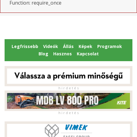
Function: require_once
Legfrissebb
Videók
Állás
Képek
Programok
Blog
Hasznos
Kapcsolat
h i r d e t é s
h i r d e t é s