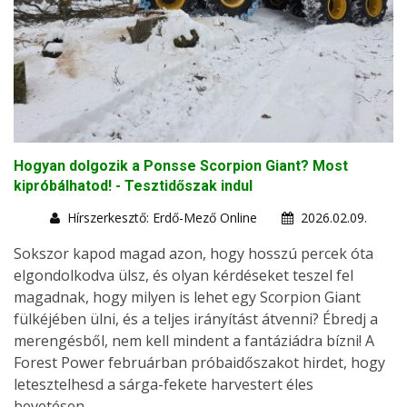
Hogyan dolgozik a Ponsse Scorpion Giant? Most
kipróbálhatod! - Tesztidőszak indul
Hírszerkesztő: Erdő-Mező Online
2026.02.09.
Sokszor kapod magad azon, hogy hosszú percek óta
elgondolkodva ülsz, és olyan kérdéseket teszel fel
magadnak, hogy milyen is lehet egy Scorpion Giant
fülkéjében ülni, és a teljes irányítást átvenni? Ébredj a
merengésből, nem kell mindent a fantáziádra bízni! A
Forest Power februárban próbaidőszakot hirdet, hogy
letesztelhesd a sárga-fekete harvestert éles
bevetésen.