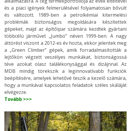
alkalmazásra. A cég termékportfóliója az évek elteltével
és a piaci igények felmerülésével folyamatosan bővült
és változott. 1989-ben a petrolkémiai kitermelési
problémák biztonságos megoldására készítettek
gépeket, majd az építőipar számára kezdtek gyártani
többcélú járművet „Jumbo” néven 1999-ben. A nagy
áttörést viszont a 2012-es év hozta, ekkor jelentek meg
a „Green Climber” gépek, amik forradalmasították a
lejtőkön végzett veszélyes munkákat, biztonságossá
téve azokat olasz találékonysággal és dizájnnal. Az
MDB mindig törekszik a leginnovatívabb funkciók
beépítésére, amelyek lehetővé teszik a kezelő számára,
hogy a munkával kapcsolatos feladatok széles skáláját
elvégezze.
Tovább >>>