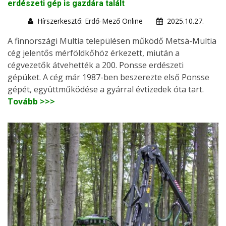
erdészeti gép is gazdára talált
Hírszerkesztő: Erdő-Mező Online
2025.10.27.
A finnországi Multia településen működő Metsä-Multia
cég jelentős mérföldkőhöz érkezett, miután a
cégvezetők átvehették a 200. Ponsse erdészeti
gépüket. A cég már 1987-ben beszerezte első Ponsse
gépét, együttműködése a gyárral évtizedek óta tart.
Tovább >>>