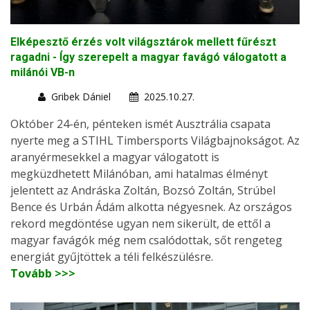
Elképesztő érzés volt világsztárok mellett fűrészt
ragadni - Így szerepelt a magyar favágó válogatott a
milánói VB-n
Gribek Dániel
2025.10.27.
Október 24-én, pénteken ismét Ausztrália csapata
nyerte meg a STIHL Timbersports Világbajnokságot. Az
aranyérmesekkel a magyar válogatott is
megküzdhetett Milánóban, ami hatalmas élményt
jelentett az Andráska Zoltán, Bozsó Zoltán, Strúbel
Bence és Urbán Ádám alkotta négyesnek. Az országos
rekord megdöntése ugyan nem sikerült, de ettől a
magyar favágók még nem csalódottak, sőt rengeteg
energiát gyűjtöttek a téli felkészülésre.
Tovább >>>