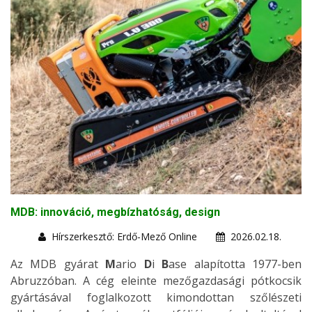
MDB: innováció, megbízhatóság, design
Hírszerkesztő: Erdő-Mező Online
2026.02.18.
Az MDB gyárat
M
ario
D
i
B
ase alapította 1977-ben
Abruzzóban. A cég eleinte mezőgazdasági pótkocsik
gyártásával foglalkozott kimondottan szőlészeti