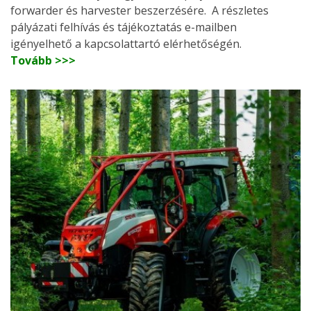
forwarder és harvester beszerzésére. A részletes
pályázati felhívás és tájékoztatás e-mailben
igényelhető a kapcsolattartó elérhetőségén.
Tovább >>>