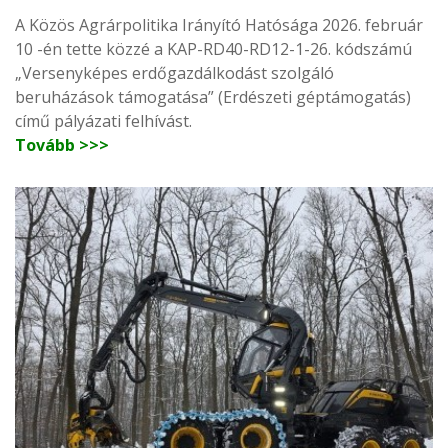
A Közös Agrárpolitika Irányító Hatósága 2026. február
10 -én tette közzé a KAP-RD40-RD12-1-26. kódszámú
„Versenyképes erdőgazdálkodást szolgáló
beruházások támogatása” (Erdészeti géptámogatás)
című pályázati felhívást.
Tovább >>>