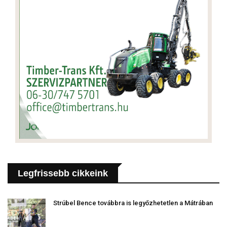
Legfrissebb cikkeink
Strúbel Bence továbbra is legyőzhetetlen a Mátrában