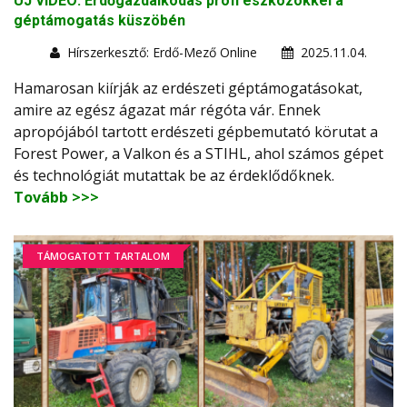
ÚJ VIDEÓ: Erdőgazdálkodás profi eszközökkel a
géptámogatás küszöbén
Hírszerkesztő: Erdő-Mező Online
2025.11.04.
Hamarosan kiírják az erdészeti géptámogatásokat,
amire az egész ágazat már régóta vár. Ennek
apropójából tartott erdészeti gépbemutató körutat a
Forest Power, a Valkon és a STIHL, ahol számos gépet
és technológiát mutattak be az érdeklődőknek.
Tovább >>>
TÁMOGATOTT TARTALOM