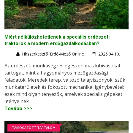
Miért nélkülözhetetlenek a speciális erdészeti
traktorok a modern erdőgazdálkodásban?
Hírszerkesztő: Erdő-Mező Online
2026.04.10.
Az erdészeti munkavégzés egészen más kihívásokat
tartogat, mint a hagyományos mezőgazdasági
feladatok. Meredek terep, változó talajviszonyok, szűk
munkaterületek és fokozott mechanikai igénybevétel:
ezek mind olyan tényezők, amelyek speciális gépeket
igényelnek.
Tovább >>>
TÁMOGATOTT TARTALOM