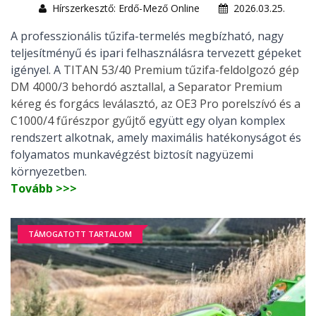
Hírszerkesztő: Erdő-Mező Online
2026.03.25.
A professzionális tűzifa-termelés megbízható, nagy
teljesítményű és ipari felhasználásra tervezett gépeket
igényel. A
TITAN 53/40 Premium tűzifa-feldolgozó gép
DM 4000/3 behordó asztallal,
a
Separator Premium
kéreg és forgács leválasztó, az OE3 Pro porelszívó és a
C1000/4 fűrészpor gyűjtő
együtt egy olyan komplex
rendszert alkotnak, amely maximális hatékonyságot és
folyamatos munkavégzést biztosít nagyüzemi
környezetben.
Tovább >>>
TÁMOGATOTT TARTALOM