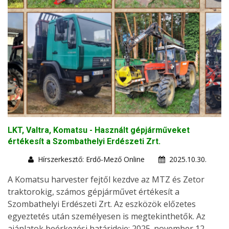
LKT, Valtra, Komatsu - Használt gépjárműveket
értékesít a Szombathelyi Erdészeti Zrt.
Hírszerkesztő: Erdő-Mező Online
2025.10.30.
A Komatsu harvester fejtől kezdve az MTZ és Zetor
traktorokig, számos gépjárművet értékesít a
Szombathelyi Erdészeti Zrt. Az eszközök előzetes
egyeztetés után személyesen is megtekinthetők. Az
ajánlatok beérkezési határideje: 2025. november 12.