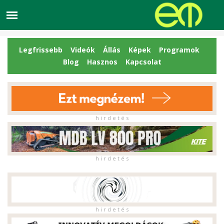
Legfrissebb
Videók
Állás
Képek
Programok
Blog
Hasznos
Kapcsolat
h i r d e t é s
h i r d e t é s
h i r d e t é s