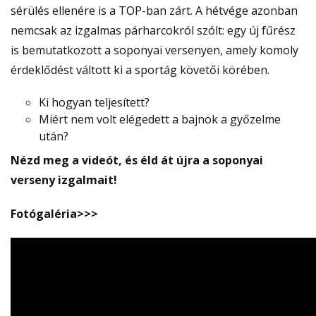
sérülés ellenére is a TOP-ban zárt. A hétvége azonban
nemcsak az izgalmas párharcokról szólt: egy új fűrész
is bemutatkozott a soponyai versenyen, amely komoly
érdeklődést váltott ki a sportág követői körében.
Ki hogyan teljesített?
Miért nem volt elégedett a bajnok a győzelme
után?
Nézd meg a videót, és éld át újra a soponyai
verseny izgalmait!
Fotógaléria>>>