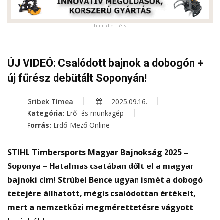
h i r d e t é s
ÚJ VIDEÓ: Csalódott bajnok a dobogón +
új fűrész debütált Soponyán!
Gribek Tímea
2025.09.16.
Kategória:
Erő- és munkagép
Forrás:
Erdő-Mező Online
STIHL Timbersports Magyar Bajnokság 2025 –
Soponya – Hatalmas csatában dőlt el a magyar
bajnoki cím! Strúbel Bence ugyan ismét a dobogó
tetejére állhatott, mégis csalódottan értékelt,
mert a nemzetközi megmérettetésre vágyott