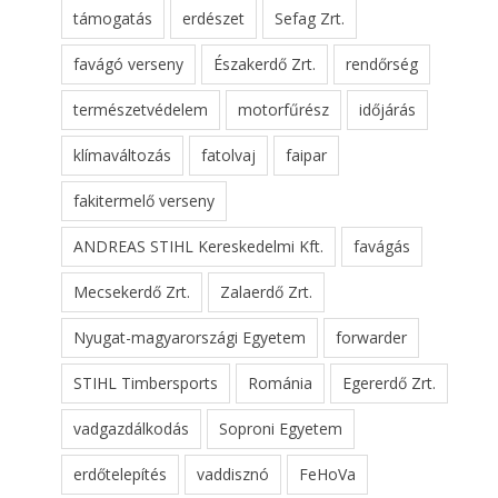
támogatás
erdészet
Sefag Zrt.
favágó verseny
Északerdő Zrt.
rendőrség
természetvédelem
motorfűrész
időjárás
klímaváltozás
fatolvaj
faipar
fakitermelő verseny
ANDREAS STIHL Kereskedelmi Kft.
favágás
Mecsekerdő Zrt.
Zalaerdő Zrt.
Nyugat-magyarországi Egyetem
forwarder
STIHL Timbersports
Románia
Egererdő Zrt.
vadgazdálkodás
Soproni Egyetem
erdőtelepítés
vaddisznó
FeHoVa