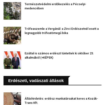
Természetvédelmi erdőkezelés a Pécselyi-
medencében
Trófeaszemle a Vergánál: a Zirci Erdészetnél esett a
legnagyobb trófeatömegű bika
Ezúttal is számos erdészt tüntettek ki október 23.
alkalmából (+KÉPEK)
Erdészeti, vadászati állások
Álláshirdetés: erdész munkatársakat keres a Kozák-
Trans Kft.