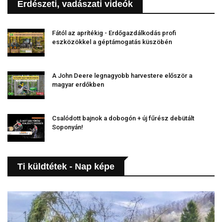
Erdészeti, vadászati videók
Fától az aprítékig - Erdőgazdálkodás profi
eszközökkel a géptámogatás küszöbén
A John Deere legnagyobb harvestere először a
magyar erdőkben
Csalódott bajnok a dobogón + új fűrész debütált
Soponyán!
Ti küldtétek - Nap képe