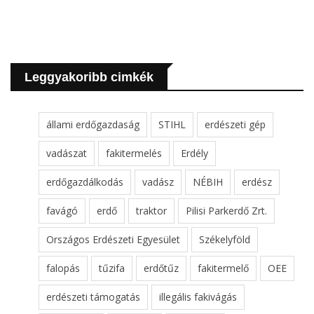
Leggyakoribb cimkék
állami erdőgazdaság
STIHL
erdészeti gép
vadászat
fakitermelés
Erdély
erdőgazdálkodás
vadász
NÉBIH
erdész
favágó
erdő
traktor
Pilisi Parkerdő Zrt.
Országos Erdészeti Egyesület
Székelyföld
falopás
tűzifa
erdőtűz
fakitermelő
OEE
erdészeti támogatás
illegális fakivágás