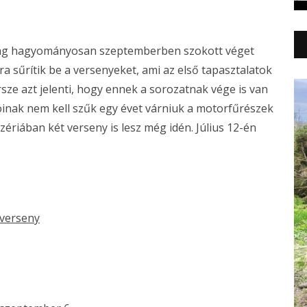
ság hagyományosan szeptemberben szokott véget
ra sűrítik be a versenyeket, ami az első tapasztalatok
sze azt jelenti, hogy ennek a sorozatnak vége is van
óinak nem kell szűk egy évet várniuk a motorfűrészek
ériában két verseny is lesz még idén. Július 12-én
verseny