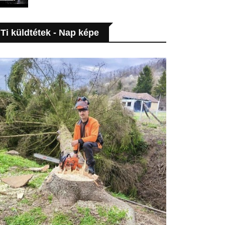
Ti küldtétek - Nap képe