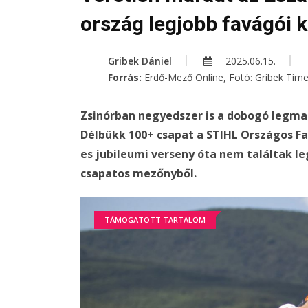
ország legjobb favágói 
Gribek Dániel
2025.06.15.
Forrás:
Erdő-Mező Online, Fotó: Gribek Tím
Zsinórban negyedszer is a dobogó legmag
Délbükk 100+ csapat a STIHL Országos Fa
es jubileumi verseny óta nem találtak l
csapatos mezőnyből.
TÁMOGATOTT TARTALOM