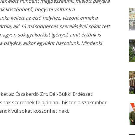
yek előtt mindent megbeszélünk, mielőtt pályára
ak köszönhető, hogy mi voltunk a
a kellett az első helyhez, viszont ennek a
ttila, aki 13 másodperces szerelésével sokat tett
 nagyon sok gyakorlást igényel, amit értünk is
a pályára, akkor egyként harcolunk. Mindenki
ket az Északerdő Zrt. Dél-Bükki Erdészeti
nak szeretnék felajánlani, hiszen a szakember
endkívül sokat köszönhet neki.