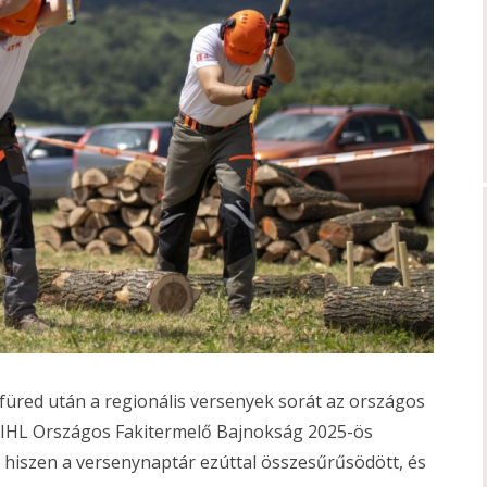
üred után a regionális versenyek sorát az országos
STIHL Országos Fakitermelő Bajnokság 2025-ös
hiszen a versenynaptár ezúttal összesűrűsödött, és