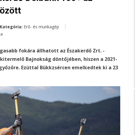
között
Kategória:
Erő- és munkagép
ea
asabb fokára állhatott az Északerdő Zrt. -
kitermelő Bajnokság döntőjében, hiszen a 2021-
egyőzőre. Ezúttal Bükkzsércen emelkedtek ki a 23