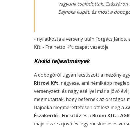
vagyunk csalódottak. Császáron 
Bajnoka kupát, és most a dobogór
- nyilatkozta a verseny után Forgács János, a
Kft. - Frainetto Kft. csapat vezetője.
Kiváló teljesítmények
A dobogóról ugyan lecsúszott a mezőny eg
Ritrovi Kft.
négyese, ami némiképp meglepet
versenyzett, és nagy eséllyel már a jövő évi 
megmutatták, hogy beférnek az országos m
Bajnoka megmérettetésen ott lesz még a
Za
Északerdő - Encsitűz
és a
Bírom Kft. - A
majd össze a jövő évi egyeneskieséses vers