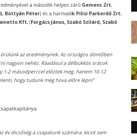
redményével a második helyen záró
Gemenc Zrt.
ó, Bottyán Péter
) és a harmadi
k Pilisi Parkerdő Zrt.
rainetto Kft.
(
Forgács János, Szabó Szilárd, Szabó
 örülünk az eredménynek. Az országos döntőben
érni nagyon nehéz. Ráadásul a délbükkös srácok
gy 1-2 másodperccel előztek meg, hanem 10-12
elenti, hogy tudunk még hova előre lépni”
csapatkapitánya.
 az év dicsőség a csapatunk számára, kicsit sem