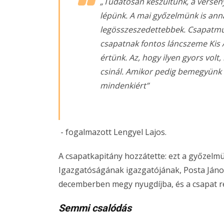
„Tudatosan készültünk, a versen
lépünk. A mai győzelmünk is ann
legösszeszedettebbek. Csapatmunk
csapatnak fontos láncszeme Kis A
értünk. Az, hogy ilyen gyors volt,
csinál. Amikor pedig bemegyünk 
mindenkiért”
- fogalmazott Lengyel Lajos.
A csapatkapitány hozzátette: ezt a győzelmü
Igazgatóságának igazgatójának, Posta János
decemberben megy nyugdíjba, és a csapat r
Semmi csalódás