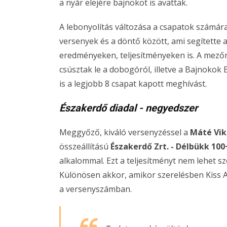
a nyár elejére bajnokot is avattak.
A lebonyolítás változása a csapatok számára 
versenyek és a döntő között, ami segítette a
eredményeken, teljesítményeken is. A mezőn
csúsztak le a dobogóról, illetve a Bajnokok
is a legjobb 8 csapat kapott meghívást.
Északerdő diadal - negyedszer
Meggyőző, kiváló versenyzéssel a
Máté Vikt
összeállítású
Északerdő Zrt. - Délbükk 100
alkalommal. Ezt a teljesítményt nem lehet s
Különösen akkor, amikor szerelésben Kiss At
a versenyszámban.