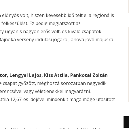
előnyös volt, hiszen kevesebb idő telt el a regionális
 felkészülést. Ez pedig meglátszott az
y ugyanis nagyon erős volt, és kiváló csapatok
 Bajnoka verseny indulási jogáról, ahova jövő májusra
or, Lengyel Lajos, Kiss Attila, Pankotai Zoltán
+
csapat győzött, méghozzá sorozatban negyedik
zerencsével vagy véletlenekkel magyarázni.
tila 12,67-es idejével mindenkit maga mögé utasított