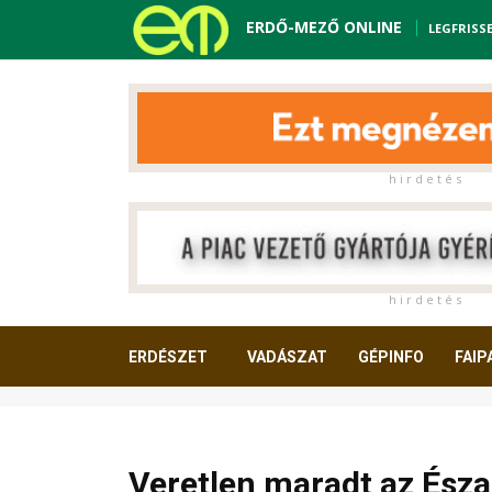
ERDŐ-MEZŐ ONLINE
LEGFRISS
h i r d e t é s
h i r d e t é s
ERDÉSZET
VADÁSZAT
GÉPINFO
FAIP
OLVASNIVALÓ
Veretlen maradt az Ész