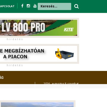
KAPCSOLAT
h i r d e t é s
h i r d e t é s
ÁG
2026. augusztus 8. szombat,
László
napja