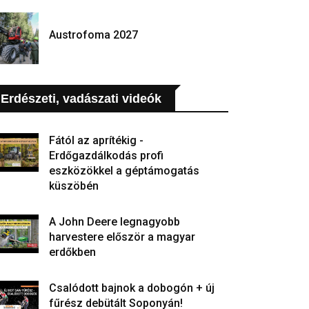
Austrofoma 2027
Erdészeti, vadászati videók
Fától az aprítékig -
Erdőgazdálkodás profi
eszközökkel a géptámogatás
küszöbén
A John Deere legnagyobb
harvestere először a magyar
erdőkben
Csalódott bajnok a dobogón + új
fűrész debütált Soponyán!