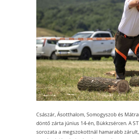
Császár, Ásotthalom, Somogyszob és Mátraf
döntő zárta június 14-én, Bükkzsércen. A 
sorozata a megszokottnál hamarabb zárult, 