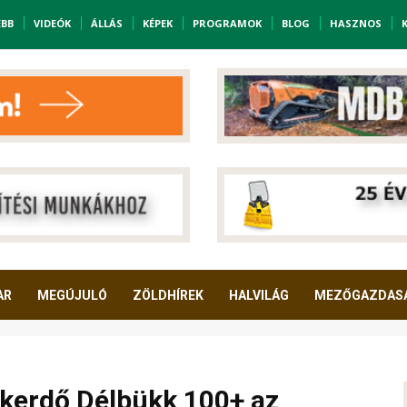
EBB
VIDEÓK
ÁLLÁS
KÉPEK
PROGRAMOK
BLOG
HASZNOS
AR
MEGÚJULÓ
ZÖLDHÍREK
HALVILÁG
MEZŐGAZDAS
akerdő Délbükk 100+ az