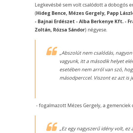
Legkevésbé sem volt csalódott a dobogós e
(
Hideg Bence, Mézes Gergely, Papp Lászl
- Bajnai Erdészet - Alba Berkenye Kft. - F
Zoltán, Rózsa Sándor
) négyese.
„Abszolút nem csalódás, nagyon
vagyunk, itt a második helyet el
esetében nem arról van szó, ho
másodperccel. Viszont ez azt is j
- fogalmazott Mézes Gergely, a gemenciek 
„Ez egy nagyszerű idény volt, ez