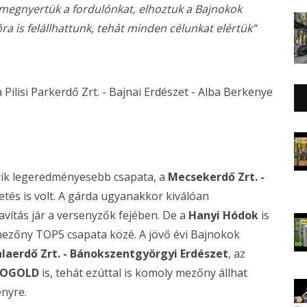
megnyertük a fordulónkat, elhoztuk a Bajnokok
a is felállhattunk, tehát minden célunkat elértük”
 Pilisi Parkerdő Zrt. - Bajnai Erdészet - Alba Berkenye
yik legeredményesebb csapata, a
Mecsekerdő Zrt. -
és is volt. A gárda ugyanakkor kiválóan
javítás jár a versenyzők fejében. De a
Hanyi Hódok
is
ezőny TOP5 csapata közé. A jövő évi Bajnokok
laerdő Zrt. - Bánokszentgyörgyi Erdészet
, az
GROGOLD
is, tehát ezúttal is komoly mezőny állhat
enyre.