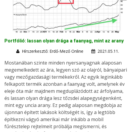
Portfólió: lassan olyan drága a faanyag, mint az arany
Hírszerkesztő: Erdő-Mező Online
2021.05.11.
Mostanában szinte minden nyersanyagnak alaposan
megemelkedett az ára, legyen szó az olajról, bányaipari
vagy mezőgazdasági termékekről. Az egyik leginkább
felkapott termék azonban a faanyag volt, amelynek év
eleje óta már majdnem megduplázódott az árfolyama,
és lassan olyan drága lesz tőzsdei alapegységenként,
mint egy uncia arany. Ez pedig alaposan megdobja az
újonnan épített lakások költségét is, így a legtöbb
építkezni vágyó amerikai már inkább a mobil
fűrésztelep rejtelmeit próbálja megismerni, és