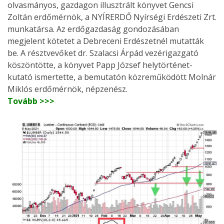
olvasmányos, gazdagon illusztrált könyvet Gencsi
Zoltán erdőmérnök, a NYÍRERDŐ Nyírségi Erdészeti Zrt.
munkatársa. Az erdőgazdaság gondozásában
megjelent kötetet a Debreceni Erdészetnél mutatták
be. A résztvevőket dr. Szalacsi Árpád vezérigazgató
köszöntötte, a könyvet Papp József helytörténet-
kutató ismertette, a bemutatón közreműködött Molnár
Miklós erdőmérnök, népzenész.
Tovább >>>