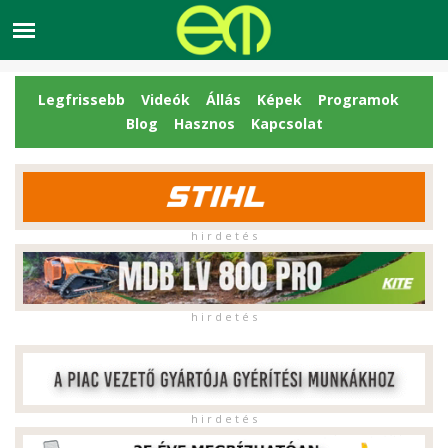
Legfrissebb
Videók
Állás
Képek
Programok
Blog
Hasznos
Kapcsolat
h i r d e t é s
h i r d e t é s
h i r d e t é s