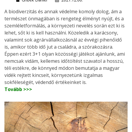
A biodiverzitás és annak védelme komoly dolog, ám a
természet önmagában is rengeteg élményt nyújt, és a
szemléletformálás, a környezeti nevelés során ezt ki is
lehet, sőt ki is kell használni. Közeledik a karácsony,
valamint sok agrárvállalkozásnál az évvégi pihenőidő
is, amikor több idő jut a családra, a szórakozásra.
Éppen ezért 3+1 olyan közösségi játékot ajánlunk, ami
nemcsak vidám, kellemes időtöltést szavatol a hosszú,
téli estékre, de könnyed módon bemutatja a magyar
vidék rejtett kincseit, környezetünk izgalmas
sokféleségét, védendő értékeinket is.
Tovább >>>