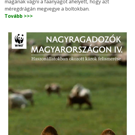
magának vágni a faanyagot ahelyett, hogy azt
méregdrágán megvegye a boltokban.
Tovább >>>