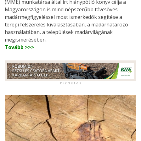
(MME) munkatársa által írt hiánypótló könyv célja a
Magyarországon is mind népszerűbb távcsöves
madármegfigyeléssel most ismerkedők segítése a
terepi felszerelés kiválasztásában, a madárhatározó
használatában, a települések madárvilágának
megismerésében.
Tovább >>>
h i r d e t é s