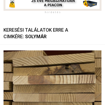
h i r d e t é s
KERESÉSI TALÁLATOK ERRE A
CIMKÉRE:
SOLYMÁR