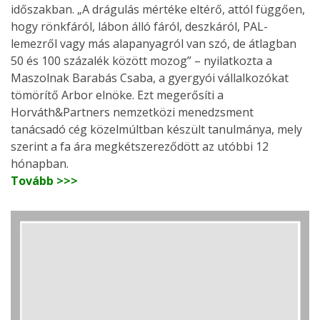
időszakban. „A drágulás mértéke eltérő, attól függően,
hogy rönkfáról, lábon álló fáról, deszkáról, PAL-
lemezről vagy más alapanyagról van szó, de átlagban
50 és 100 százalék között mozog” – nyilatkozta a
Maszolnak Barabás Csaba, a gyergyói vállalkozókat
tömörítő Arbor elnöke. Ezt megerősíti a
Horváth&Partners nemzetközi menedzsment
tanácsadó cég közelmúltban készült tanulmánya, mely
szerint a fa ára megkétszereződött az utóbbi 12
hónapban.
Tovább >>>