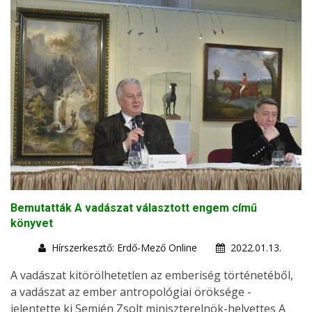
Bemutatták A vadászat választott engem című
könyvet
Hírszerkesztő: Erdő-Mező Online
2022.01.13.
A vadászat kitörölhetetlen az emberiség történetéből,
a vadászat az ember antropológiai öröksége -
jelentette ki Semjén Zsolt miniszterelnök-helyettes A