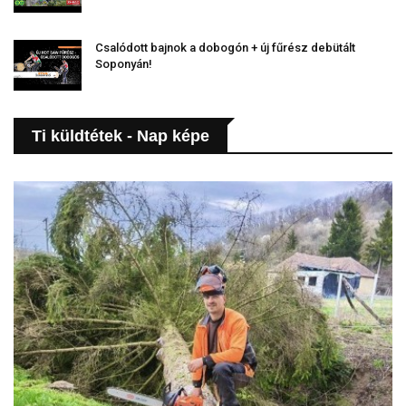
Csalódott bajnok a dobogón + új fűrész debütált
Soponyán!
Ti küldtétek - Nap képe