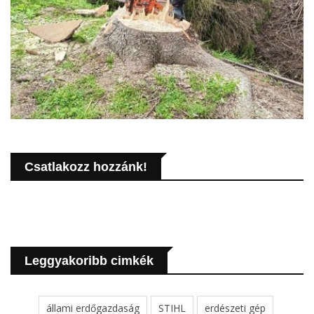
Csatlakozz hozzánk!
Leggyakoribb cimkék
állami erdőgazdaság
STIHL
erdészeti gép