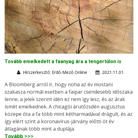
Tovább emelkedett a faanyag ára a tengertúlon is
Hírszerkesztő: Erdő-Mező Online
2021.11.01.
A Bloomberg arról ír, hogy noha az év mostani
szakasza normál esetben a faipar csendesebb időszaka
lenne, a jelek szerint idén ez nem így lesz, és az árak
ismét emelkednek. A chicagói árutőzsdén augusztus
közepe óta a fa több mint kétharmadával drágult, és az
így elért szint a koronavírus-járvány előtti öt év
átlagának több mint a duplája.
Tovább >>>