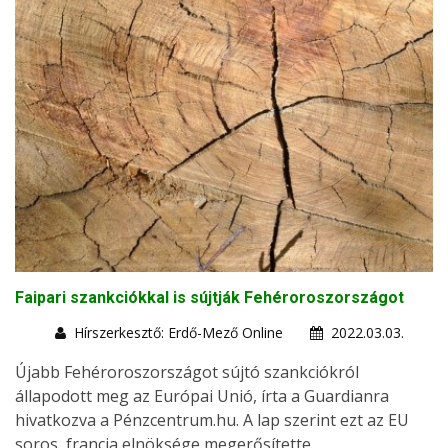
Faipari szankciókkal is sújtják Fehéroroszországot
Hírszerkesztő: Erdő-Mező Online
2022.03.03.
Újabb Fehéroroszországot sújtó szankciókról
állapodott meg az Európai Unió, írta a Guardianra
hivatkozva a Pénzcentrum.hu. A lap szerint ezt az EU
soros, francia elnöksége megerősítette.